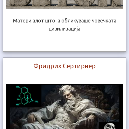
Материјалот што ја обликуваше човечката
цивилизација
Фридрих Сертирнер