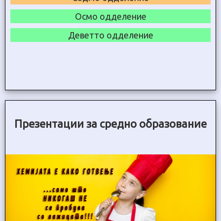
Осмо одделение
Деветто одделение
Презентации за средно образование