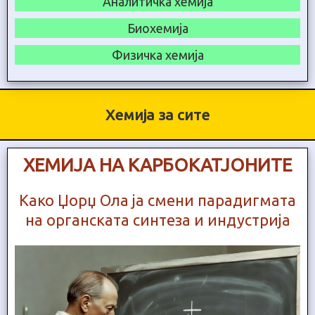
Аналитичка хемија
Биохемија
Физичка хемија
Хемија за сите
ХЕМИЈА НА КАРБОКАТЈОНИТЕ
Како Џорџ Ола ја смени парадигмата
на органската синтеза и индустрија