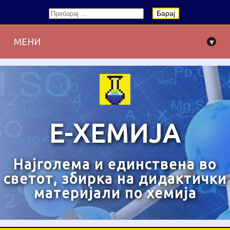
Барај
▾
МЕНИ
Е-ХЕМИЈА
Најголема и единствена во
светот, збирка на дидактички
материјали по хемија