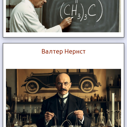
Валтер Нернст