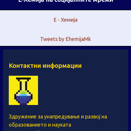
Е - Хемија
Tweets by EhemijaMk
Контактни информации
Здружение за унапредување и развој на
образованието и науката