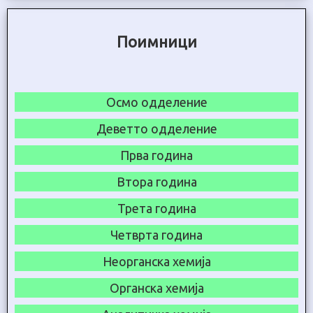
Поимници
Осмо одделение
Деветто одделение
Прва година
Втора година
Трета година
Четврта година
Неорганска хемија
Органска хемија