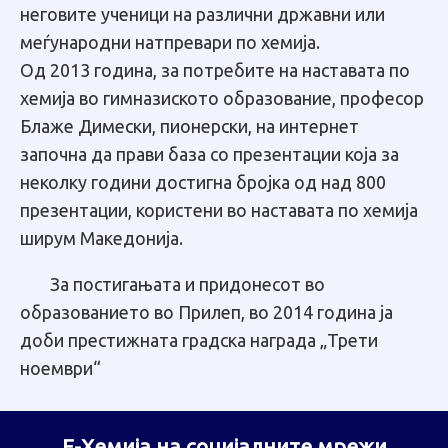
неговите ученици на различни државни или
меѓународни натпревари по хемија.
Од 2013 година, за потребите на наставата по
хемија во гимназиското образование, професор
Блаже Димески, пионерски, на интернет
започна да прави база со презентации која за
неколку години достигна бројка од над 800
презентации, користени во наставата по хемија
ширум Македонија.
За постигањата и придонесот во
образованието во Прилеп, во 2014 година ја
доби престижната градска награда „Трети
ноември“
Е-Хемија на социјалните мрежи