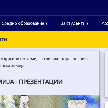
Средно образование
▾
За студенти
▾
Ар
нти
содржини по хемија за високо образование.
анска хемија
МИЈА - ПРЕЗЕНТАЦИИ