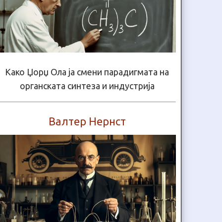
Како Џорџ Ола ја смени парадигмата на
органската синтеза и индустрија
Валтер Нернст