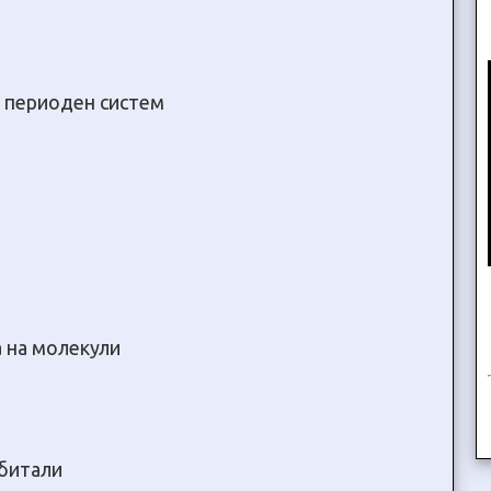
и периоден систем
 на молекули
рбитали