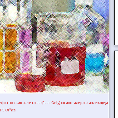
он но само за читање (Read Only) со инсталирана апликација
PS Office