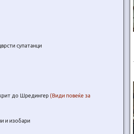
цврсти супатанци
крит до Шредингер
(Види повеќе за
пи и изобари