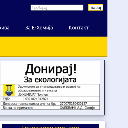
Барај
хива
За Е-Хемија
Контакт
Генерален спонзор