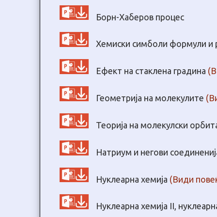
Борн-Хаберов процес
Хемиски симболи формули и 
Ефект на стаклена градина
(В
Геометрија на молекулите
(В
Теорија на молекулски орби
Натриум и негови соединени
Нуклеарна хемија
(Види повеќ
Нуклеарна хемија II, нуклеар