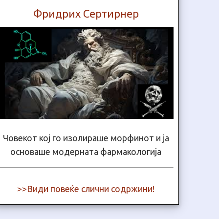
Фридрих Сертирнер
Човекот кој го изолираше морфинот и ја
основаше модерната фармакологија
>>Види повеќе слични содржини!