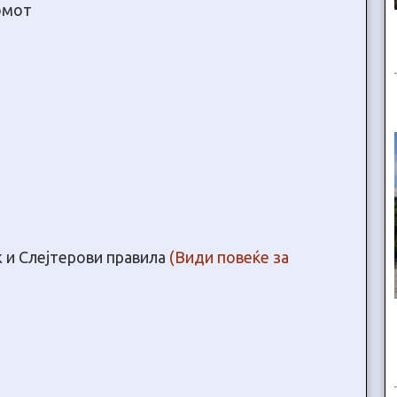
омот
 и Слејтерови правила
(Види повеќе за