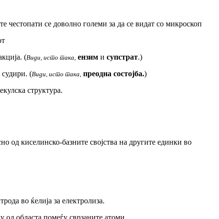
ите честопати се доволно големи за да се видат со микроскоп
от
кција. (
ензим
и
супстрат
.)
Види, исто така
,
 судири. (
преодна состојба.
)
Види, исто така
,
екулска структура.
сно од киселинско-базните својства на другите единки во
трода во ќелија за електролиза.
у од областа помеѓу сврзаните атоми.