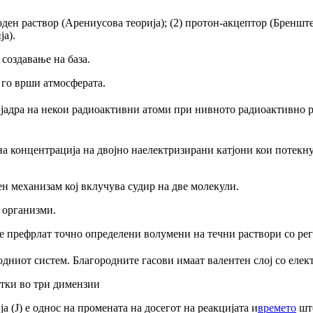
ден раствор (Арениусова теорија); (2) протон-акцептор (Бренштед
ја).
 создавање на база.
ј го врши
атмосферата.
 јадра на некои радиоактивни атоми при нивното радиоактивно ра
.
на концентрација на двојно наелектризирани катјони кои потекну
н механизам кој вклучува судир на две молекули.
е организми.
се
префрлат
точно определени
волумени на течни раствори
со ре
одниот систем. Благородните гасови имаат валентен слој со еле
тки
во
три
димензии
а (J) е однос на промената на досегот на реакцијата и
времето
што