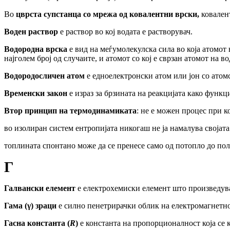
Во
цврста супстанца со мрежа
од
ковалентни врски,
ковален
Воден раствор
е раствор во кој водата е растворувач.
Водородна врска
е вид на меѓумолекулска сила во која атомот 
најголем број од случаите, и атомот со кој е сврзан атомот на 
Водородосличен
атом
е
едноелектронски
атом
или
јон
со
атом
Временски
закон
е
израз
за
брзината
на
реакцијата
како
функци
Втор принцип на термодинамиката
: не е можен процес при к
во изолиран систем ентропијата никогаш не ја намалува својата
топлината спонтано може да се пренесе само од потопло до пола
Г
Галвански елемент
е електрохемиски елемент што произведува с
Гама (
γ
)
зраци
е силно пенетрирачки облик на електромагнетно 
Гасна константа (
R
)
е константа на пропорционалност која се к