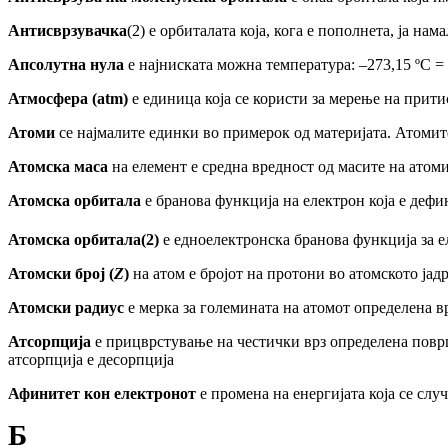
Антисврзувачка
(2) e орбиталата која, кога е пополнета, ја на
Апсолутна нула
е најниската можна температура: –273,15 ºС = 
Атмосфера (atm)
е единица која се користи за мерење на прити
Атоми
се најмалите единки
во
примерок од материјата. Атомите
Атомска маса
на елемент е средна вредност од масите на атом
Атомска орбитала
е бранова функција
н
а електрон која
е дефи
Атомска
орбитала
(2)
е
едноелектронска
бранова
функција
за
е
Атомски број (
Z
)
на атом е бројот на протони во атомското јадр
Атомски радиус
е мерка за големината на атомот
определена в
Атсорпција
е прицврстување на честички врз определена површи
атсорпција е десорпција
Афинитет кон електронот
е промена на енергијата која се
случ
Б