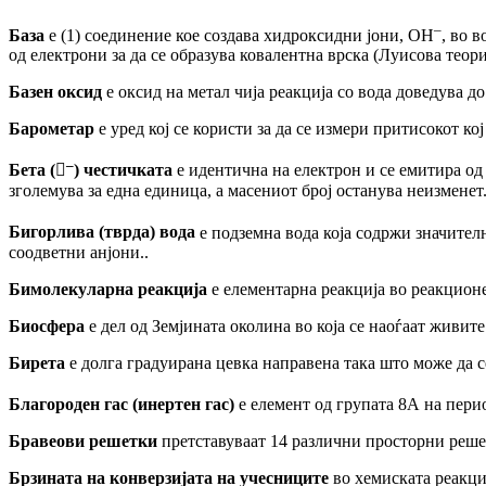
–
База
е (1) соединение кое создава хидроксидни јони, ОН
,
во во
од електрони за да се образува ковалентна врска (Луисова теори
Базен оксид
е оксид на метал чија реакција со вода доведува до
Барометар
е уред кој се користи
за
да се
из
мери притисокот
ко
–
Бета (
) честичк
ата
е идентична на електрон и се емитира од
зголемува за една единица, а масениот број останува неизменет
Бигорлива (тврда) вода
е подземна вода која содржи значител
соодветни анјони..
Би
молекуларна реакција
е елементарна реакција во реакционе
Биосфера
е дел од Земјината околина во која се наоѓаат живит
Бирета
е долга градуирана цевка направена
така
што мож
е
да 
Благороден гас (инертен гас)
е елемент од групата 8А на пери
Бравеови
решетки
претставуваат 14 различни
просторни
реше
Брзината на конверзијата на учесниците
во хемиската реакциј