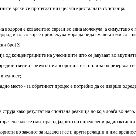
тните врски се протегаат низ целата кристалната супстанца.
на водород е ковалентно сврзан во една молекула, а симултано
е 
водород и тој со кој се привлекува мора да бидат мали атоми со г
ски
број
Z
ја
од
концентрациите
на
учесниците
што се јавуваат во вкупнат
ој единствениот резултат е апсорпција на топлина од резервоар и
 вредност;
дно место - за обратниот процес е потребно да се изврши одреде
труја како резултат на спонтана реакција до која доаѓа во него.
зрачење кое се емитира од јадрото на определени радиоактивни 
ористи во законот за идеален гас и други релации и има вреднос