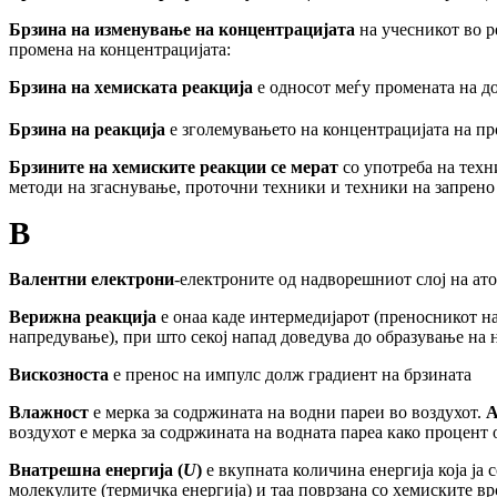
Брзина на изменување на концентрацијат
а
на учесникот во р
промена на концентрацијата:
Брзина на хемиската реакција
е односот меѓу промената на д
Брзина на реакција
е зголемувањето на концентрацијата на пр
Брзините
на
хемиските
реакции
се
мерат
со
употреба
на
техн
методи
на
згаснување, проточни
техники
и
техники
на
запрено
В
Валентни електрони
-електроните од надворешниот слој на ато
Верижна реакција
е онаа каде интермедијарот (преносникот на
напредување), при што секој напад доведува до образување на 
Вискозноста
е пренос на импулс долж градиент на брзината
Влажност
е мерка за содржината на водни пареи во воздухот.
А
воздухот е мерка за содржината на водната пареа како процент
Внатрешна енергија (
U
)
е вкупната количина енергија која ја
молекулите (термичка енергија) и таа поврзана со хемиските вр