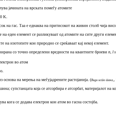
малува јачината на врската помеѓу атомите
0 K.
сок на гас. Таа е еднаква на притисокот на живин столб чија ви
 на еден елемент се разликуваат од атомите на сите други елемен
ите на изотопите кои природно се среќаваат
кај
некој елемент.
нирана со
точно определени вредности на квантните броеви
n
,
l
лектрон
во
атом
о.
рз основа
на мерења на меѓујадрените растојанија. (
,
Види исто така,
на; супстанцата која се атсорбира е атсорбат, материјалот на ко
ува
кога се додава електрон кон атом во гасна состојба.