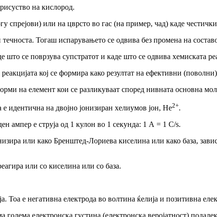
присуство на кислород.
огу спрејови) или на цврсто во гас (на пример, чад) каде честичк
 и течноста. Тогаш испарувањето се одвива без промена на состав
е што се поврзува супстратот и
каде што
се одвива хемиската реа
а реакцијата кој се формира
како резултат на ефективни (
поволни)
орми на елемент кои се разликуваат според нивната основна мол
2+
а е идентична на двојно јонизиран хелиумов јон, Не
.
ден ампер е струја
од
1 кулон во 1 секунда: 1 А = 1 С/ѕ.
онизира или како Бренштед-Лориева киселина или како база, зави
еагира или со киселина или со база.
а. Тоа е негативна електрода во волтина ќелија и позитивна елек
ма
голема електронска густина (електронска веројатност) подалек