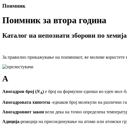
Поимник
Поимник за втора година
Каталог на непознати зборови по хемија
За правилно прикажување на поимникот, ве молиме користете н
А
Авогадров број (
N
)
е број на формулни единки во
еден
мол–6,
A
А
вогадровата хипотеза
-
еднак
о
в бро
ј
молекули на различни га
Авогадров
иот
закон
вели дека на точно определена температур
Адиција-
реакција на присоединување на атоми или атомски гру