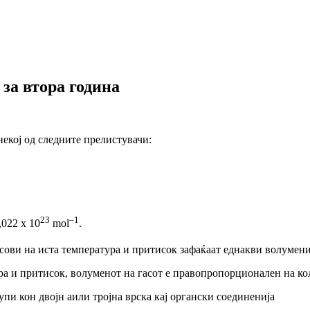
 за втора година
екој од следните прелистувачи:
23
–1
022 х 10
mol
.
сови на иста температура и притисок
зафаќаат еднакви волумени
а и притисок, волуменот на гасот е правопропорционален на кол
пи кон двојн аили тројна врска кај органски соединенија