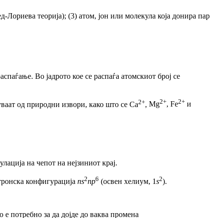
-Лориева теорија); (3) атом, јон или молекула која донира пар
спаѓање. Во јадрото кое се распаѓа атомскиот број се
2+
2+
2+
ваат од природни извори, како што се Са
,
Mg
,
Fe
и
гулација
на чепот на нејзиниот крај.
2
6
2
ктронска конфигурација
ns
np
(освен хелиум, 1
ѕ
).
 е потребно за да дојде до ваква промена