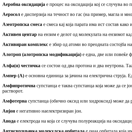
Аеробна оксидација
е процес на оксидација кој се случува во 
Аеросол
е дисперзија на течност во гас (на пример, магла и мн
Азеотропска смеса
е смеса кај која парата има ист состав како
Активен центар
на ензим е делот
од
молекулата на ензимот кад
Активиран комплекс
е збир од атоми во пре
о
дната состојба н
Алотроп (алотропска модификација)
е една
,
две или повеќе ф
Алфа(α) честичка
се состои од два протона и два неутрона. Та
Ампер (А)
е основна единица за јачина на електрична струја. Е
Амфипротична
супстанца е таква супстанца која може да се ј
растворот.
Амфотерна
супстанца (обично оксид или хидроксид) може да р
Анјон
е негативно наелектризиран јон.
Анода
е електрода на која се случува полуреакција на оксидациј
Антисврзувачка молекулска орбитала
е онаа орбитала која
и