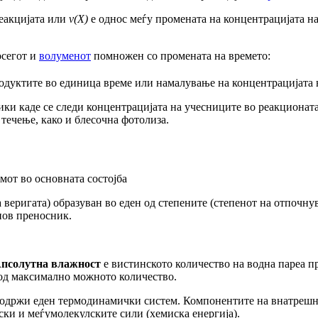
еакцијата или
v(X)
е однос меѓу промената на концентрацијата на 
осегот и
волуменот
помножен со промената на времето:
одуктите во единица време или намалување на концентрацијата н
ики
каде
се
следи
концентрацијата
на
учесниците
во
реакционат
течење, како
и
блесочна
фотолиза.
мот во основната состојба
 веригата) образуван во еден од степените (степенот на отпочну
нов преносник.
псолутна влажност
е вистинското количество на водна пареа п
 од максимално можното количество.
 содржи еден термодинамички систем. Компонентите на внатрешна
ски и меѓумолекулските сили (хемиска енергија).