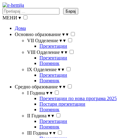
Барај
МЕНИ
▾
Дома
Основно образование
▾
▾
VII Одделение
▾
▾
Презентации
VIII Одделение
▾
▾
Презентации
Поимник
IX Одделение
▾
▾
Презентации
Поимник
Средно образование
▾
▾
I Година
▾
▾
Презентации по нова програма 2025
Постари презентации
Поимник
II Година
▾
▾
Презентации
Поимник
III Година
▾
▾