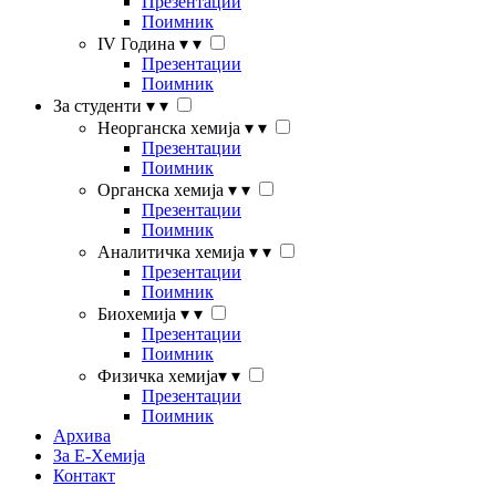
Презентации
Поимник
IV Година
▾
▾
Презентации
Поимник
За студенти
▾
▾
Неорганска хемија
▾
▾
Презентации
Поимник
Органска хемија
▾
▾
Презентации
Поимник
Аналитичка хемија
▾
▾
Презентации
Поимник
Биохемија
▾
▾
Презентации
Поимник
Физичка хемија
▾
▾
Презентации
Поимник
Архива
За Е-Хемија
Контакт