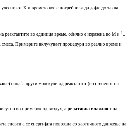
учесникот X и времето кое е потребно за да дојде до таква
–1
а реактантите во единица време, обично е изразена во
M
s
.
.
а
смеса. Примерите
вклучуваат
процедури
в
o
реално
време
и
вање) напаѓа други молекули од реактантот (во степенот на
рисутно во примерок од воздух, а
релативна влажност
на
та енергија се енерги
јата
поврзан
а
со хаотичното движење на