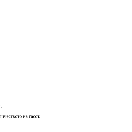
.
ичеството на гасот.