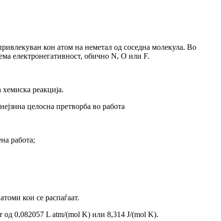
привлекуван кон атом на неметал
од
соседна молекула. Во
олема електронегативност, обично
N
,
O
или
F
.
а хемиска реакција.
 нејзина целосна претворба во работа
на работа;
атоми кои се распаѓаат.
т од 0,082057
L
atm
/(
mol
K
) или 8,314
J
/(
mol
K
).