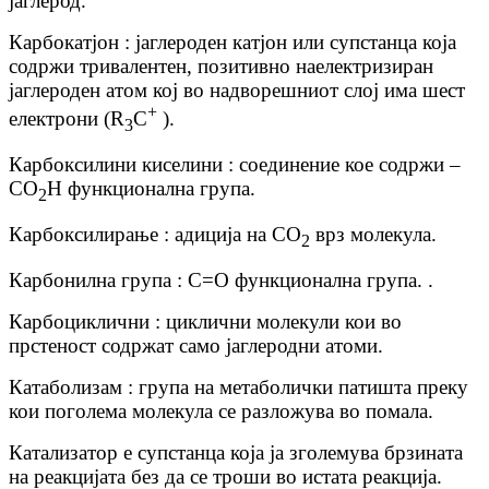
јаглерод.
Карбокатјон : јаглероден катјон или супстанца која
содржи тривалентен, позитивно наелектризиран
јаглероден атом кој во надворешниот слој има шест
+
електрони (R
C
).
3
Карбоксилини киселини : соединение кое содржи –
CO
H функционална група.
2
Карбоксилирање : адиција на CO
врз молекула.
2
Карбонилна група : C=O функционална група. .
Карбоциклични : циклични молекули кои во
прстеност содржат само јаглеродни атоми.
Катаболизам : група на метаболички патишта преку
кои поголема молекула се разложува во помала.
Катализатор е супстанца која ја зголемува брзината
на реакцијата без да се троши во истата реакција.