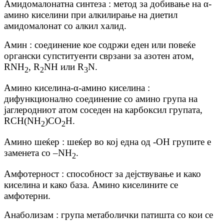
Амидомалонатна синтеза : метод за добивање на α-
амино киселини при алкилирање на диетил
амидомалонат со алкил халид.
Амин : соединение кое содржи еден или повеќе
органски супституенти сврзани за азотен атом,
RNH
, R
NH или R
N.
2
2
3
Амино киселина
-
α-амино киселина :
дифункционално соединение со амино група на
јаглеродниот атом соседен на карбоксил групата,
RCH(NH
)CO
H.
2
2
Амино шеќер : шеќер во кој една од -OH групите е
заменета со –NH
.
2
Амфотерност : способност за дејствување и како
киселина и како база. Амино киселините се
амфотерни.
Анаболизам : група метаболички патишта со кои се