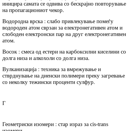
иницира самата се одвива со бескрајно повторување
на пропагациониот чекор.
Водородна врска : слабо привлекување помеѓу
водороден атом сврзан за електронегативен атом и
слободен електронски пар на друг електронегативен
атом.
Восок : смеса од естери на карбоксилни киселини со
долга низа и алкохоли со долга низа.
Вулканизација : техника за вмрежување и
стврднување на диенски полимери преку загревање
со неколку тежински проценти сулфур.
Г
Геометриски изомери : стар израз за cis-trans
изомери.