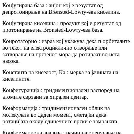
Конјугирана база : анјон кој е резултат од
депротонирање на Brønsted-Lowry-ева киселина.
Конјугирана киселина : продукт кој е резултат од
протонирање на Brønsted-Lowry-ева база.
Конротаторно : израз кој укажува дека п орбиталите
во текот на електроциклично отворање или
затворање на прстенот мора да ротираат во иста
насока.
Константа на киселост, Ка : мерка за јачината на
киселините.
Конфигурација : тридимензионален распоред на
атомите сврзани за хирален центар.
Конформација : тридимензионален облик на
молекулата во даден момент, сметајќи дека
ротацијата околу единечните врски е замрзната.
Конформациона анализа : начин на оценување на