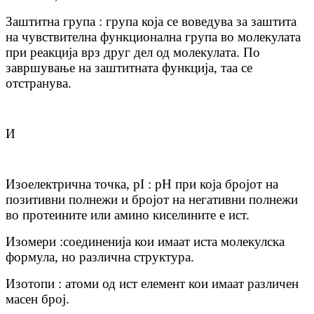
Заштитна група : група која се воведува за заштита
на чувствителна функционална група во молекулата
при реакција врз друг дел од молекулата. По
завршување на заштитната функција, таа се
отстранува.
И
Изоелектрична точка, pI : pH при која бројот на
позитивни полнежи и бројот на негативни полнежи
во протеините или амино киселините е ист.
Изомери :соединенија кои имаат иста молекулска
формула, но различна структура.
Изотопи : атоми од ист елемент кои имаат различен
масен број.