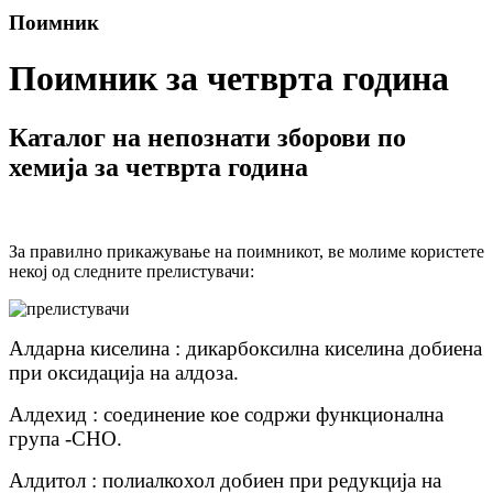
Поимник
Поимник за четврта година
Каталог на непознати зборови по
хемија за четврта година
За правилно прикажување на поимникот, ве молиме користете
некој од следните прелистувачи:
Алдарна киселина : дикарбоксилна киселина добиена
при оксидација на алдоза.
Алдехид : соединение кое содржи функционална
група -CHO.
Алдитол : полиалкохол добиен при редукција на