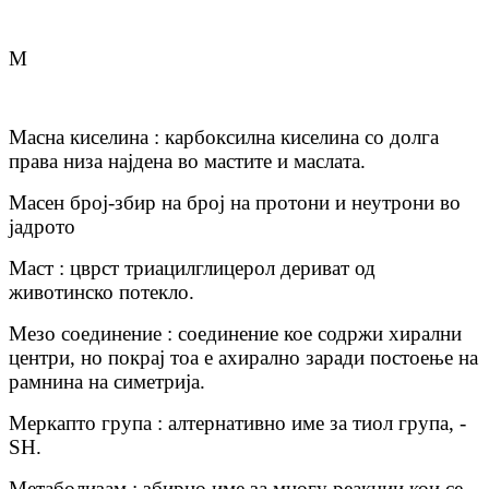
М
Масна киселина : карбоксилна киселина со долга
права низа најдена во мастите и маслата.
Масен број-збир на број на протони и неутрони во
јадрото
Маст : цврст триацилглицерол дериват од
животинско потекло.
Мезо соединение : соединение кое содржи хирални
центри, но покрај тоа е ахирално заради постоење на
рамнина на симетрија.
Меркапто група : алтернативно име за тиол група, -
SH.
Метаболизам : збирно име за многу реакции кои се