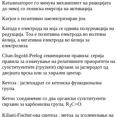
Катализаторот го менува механизмот на реакцијата
до некој со пониска енергија на активација.
Катјон е позитивно наелектризиран јон.
Катода е електрода на која се одвива полуреакција на
редукција. Тоа е позитивна електрода во волтина
ќелија, а негативна електрода во ќелија за
електролиза.
Chan-Ingold-Prelog секвенциони правила: серија
правила за означување на релативните приоритети на
супституентите (групите) сврзани за јаглеродот од
двојната врска или за хирален центар.
Кетоза : јаглехидрат со кетонска функционална
група.
Кетон :соединение со два органски супституенти
сврзани за карбонилна група, R
C=O.
2
Kiliani-Fischer-ова синтеза : метод за зголемување на