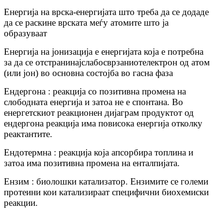
Енергија на врска-енергијата што треба да се додаде
да се раскине врската меѓу атомите што ја
образуваат
Енергија на јонизација е енергијата која е потребна
за да се отстрани
најслабо
сврзан
иот
електрон од атом
(или јон) во основна состојба во гасна фаза
Ендергона : реакција со позитивна промена на
слободната енергија и затоа не е спонтана. Во
енергетскиот реакционен дијаграм продуктот од
ендергона реакција има повисока енергија отколку
реактантите.
Ендотермна : реакција која апсорбира топлина и
затоа има позитивна промена на енталпијата.
Ензим : биолошки катализатор. Ензимите се големи
протеини кои катализираат специфични биохемиски
реакции.