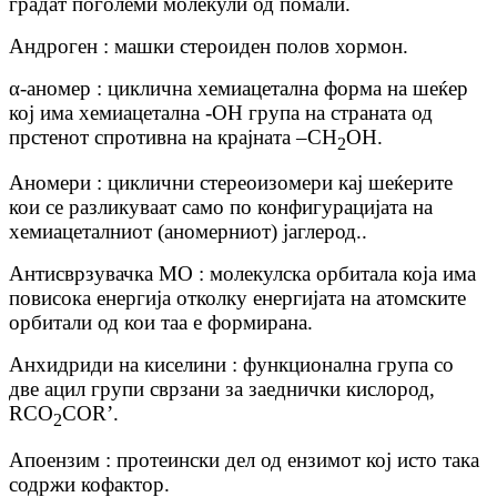
градат поголеми молекули од помали.
Андроген : машки стероиден полов хормон.
α-аномер : циклична хемиацетална форма на шеќер
кој има хемиацетална -OH група на страната од
прстенот спротивна на крајната –CH
OH.
2
Аномери : циклични стереоизомери кај шеќерите
кои се разликуваат само по конфигурацијата на
хемиацеталниот (аномерниот) јаглерод..
Антисврзувачка МО : молекулска орбитала која има
повисока енергија отколку енергијата на атомските
орбитали од кои таа е формирана.
Анхидриди на киселини : функционална група со
две ацил групи сврзани за заеднички кислород,
RCO
COR’.
2
Апоензим : протеински дел од ензимот кој исто така
содржи кофактор.