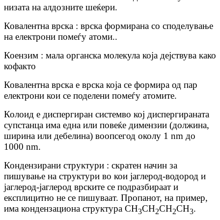
низата на алдозните шеќери.
Ковалентна врска : врска формирана со споделување
на електрони помеѓу атоми..
Коензим : мала органска молекула која дејствува како
кофакто
Ковалентна врска е врска која се формира од пар
електрони кои се поделени помеѓу атомите.
Колоид е
диспер
гиран систем
во кој диспергираната
супстанца има една или повеќе димензии (должина,
ширина или дебелина) во
опсег
од околу 1 nm до
1000 nm.
Кондензирани структури : скратен начин за
пишување на структури во кои јаглерод-водород и
јаглерод-јаглерод врските се подразбираат и
експлицитно не се пишуваат. Пропанот, на пример,
има кондензациона структура CH
CH
CH
CH
.
3
2
2
3