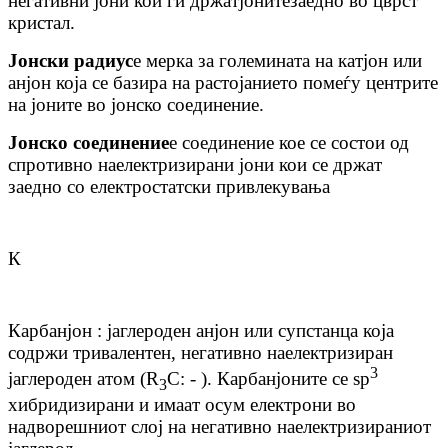
негативни јони кои ги држат
јоните
заедно во цврст
кристал.
Јонски радиус
е мерка за големината на катјон или
анјон која се базира на растојанието помеѓу центрите
на јоните во јонско соединение.
Јонско соединение
е соединение кое се состои од
спротивно наелектризирани јони кои се држат
заедно со електростатски привлекувања
К
Карбанјон : јаглероден анјон или супстанца која
содржи тривалентен, негативно наелектризиран
3
јаглероден атом (R
C: - ). Карбанјоните се sp
3
хибридизирани и имаат осум електрони во
надворешниот слој на негативно наелектризираниот