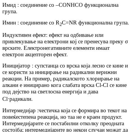
Имид : соединение со –CONHCO функционална
група.
Имин : соединение со R
C=NR функционална група.
2
Индуктивен ефект: ефект на одбивање или
привлекување на електрони кој се пренесува преку σ
врските. Електронегативните елементи имаат
електрон акцепторен ефект.
Иницијатор : супстанца со врска која лесно се кине и
се користи за иницирање на радикални верижни
реакции. На пример, радикалското хлорирање на
алкани е иницирано кога слабата врска Cl-Cl се кине
под дејство на светлосна енергија и дава
⋅
Cl
радикали.
Интермедијар :честичка која се формира во текот на
повеќестепена реакција, но таа не е краен продукт.
Интермедијарите се постабилни отколку преодната
состојба; интермедијарите во некои случаи можат да