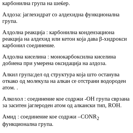
карбонилна група на шеќер.
Алдоза
: јаглехидрат со алдехидна функционална
група.
Алдолна реакција : карбонилна кондензациона
реакција на алдехид или кетон која дава β-хидрокси
карбонил соединение.
Алдолна киселина : монокарбоксилна киселина
добиена при умерена оксидација на алдоза.
Алкил група
:
дел од структура која што останува
откако од молекула на алкан се отстрани водороден
атом. .
Алкохол : соединение кое содржи -OH група сврзана
за заситен јаглероден атом од алкански тип, ROH.
Амид : соединение кое содржи –CONR
2
функционална група.