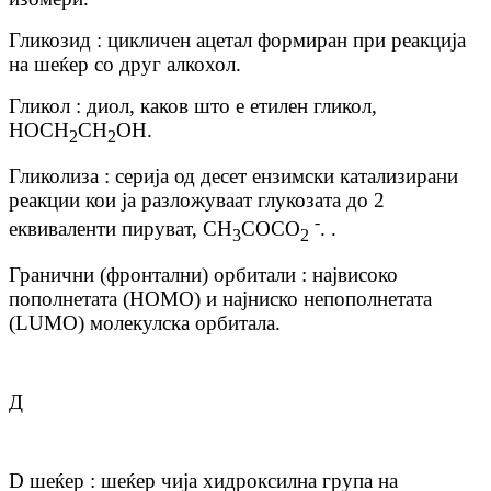
Гликозид : цикличен ацетал формиран при реакција
на шеќер со друг алкохол.
Гликол : диол, каков што е етилен гликол,
HOCH
CH
OH.
2
2
Гликолиза : серија од десет ензимски катализирани
реакции кои ја разложуваат глукозата до 2
-
еквиваленти пируват, CH
COCO
. .
3
2
Гранични (фронтални) орбитали : највисоко
пополнетата (HOMO) и најниско непополнетата
(LUMO) молекулска орбитала.
Д
D шеќер : шеќер чија хидроксилна група на