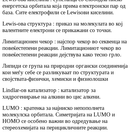
енергетска орбитала која прима електронски пар од
база. Сите електрофили се Lewisови киселини.
Lewis-ова структура : приказ на молекулата во кој
валентните електрони се прикажани со точки.
Лимитационен чекор : најспор чекор во секвенца на
повеќестепени реакции. Лимитациониот чекор во
повеќестепени реакции дејствува како тесно грло.
Липиди се група на природни органски соединенија
кои меѓу себе се разликуваат по структурата и
својствата-физички, хемиски и физиолошки
Lindlar-ов катализатор : катализатор за
хидрогенирање на алкини во цис алкени.
LUMO : кратенка за најниско непополнета
молекулска орбитала. Симетријата на LUMO и
HOMO се особено важни во одредување на
стереохемијата на перицикличните реакции.