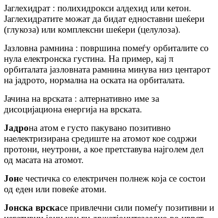
Јаглехидрат : полихидрокси алдехид или кетон.
Јаглехидратите можат да бидат едноставни шеќери
(глукоза) или комплексни шеќери (целулоза).
Јазловна рамнина : површина помеѓу орбиталите со
нула електронска густина. На пример, кај π
орбиталата јазловната рамнина минува низ центарот
на јадрото, нормална на оската на орбиталата.
Јачина на врската : алтернативно име за
дисоцијациона енергија на врската.
Јадро
на атом е густо пакувано позитивно
наелектризирана средиште на атомот кое содржи
протони, неутрони, а кое претставува најголем дел
од масата на атомот.
Јон
е честичка со електричен полнеж која се состои
од еден или повеќе атоми.
Јонска врска
се привлечни сили помеѓу позитивни и