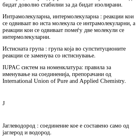
бидат доволно стабилни за да бидат изолирани.
Интрамолекуларна, интермолекуларна : реакции кои
се одвиваат во иста молекула се интрамолекуларни, а
реакции кои се одвиваат помеѓу две молекули се
интермолекуларни.
Истисната група : група која во супституционите
реакции се заменува со истиснување.
IUPAC систем на номенклатура: правила за
именување на соединенија, препорачани од
International Union of Pure and Applied Chemistry.
Ј
Јаглеводород : соединение кое е составено само од
јаглерод и водород.