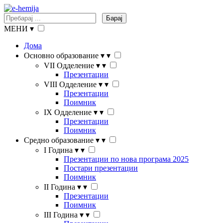
Барај
МЕНИ
▾
Дома
Основно образование
▾
▾
VII Одделение
▾
▾
Презентации
VIII Одделение
▾
▾
Презентации
Поимник
IX Одделение
▾
▾
Презентации
Поимник
Средно образование
▾
▾
I Година
▾
▾
Презентации по нова програма 2025
Постари презентации
Поимник
II Година
▾
▾
Презентации
Поимник
III Година
▾
▾