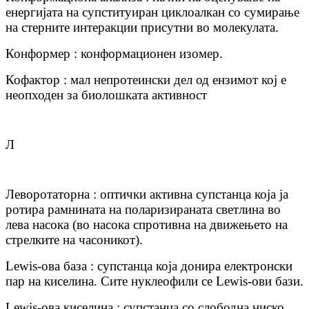
енергијата на супституиран циклоалкан со сумирање
на стерните интеракции присутни во молекулата.
Конформер : конформационен изомер.
Кофактор : мал непротеински дел од ензимот кој е
неопходен за биолошката активност
Л
Леворотаторна : оптички активна супстанца која ја
ротира рамнината на поларизираната светлина во
лева насока (во насока спротивна на движењето на
стрелките на часоникот).
Lewis-ова база : супстанца која донира електронски
пар на киселина. Сите нуклеофили се Lewis-ови бази.
Lewis-ова киселина : супстанца со слободна ниско