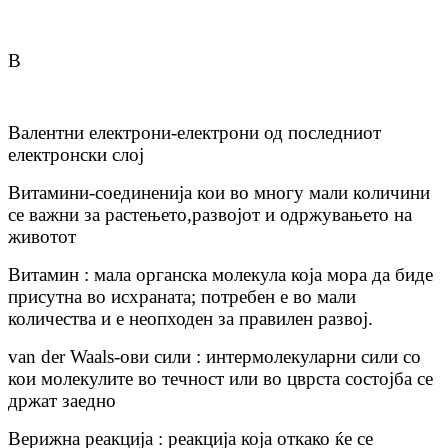
В
Валентни електрони-електрони од последниот
електронски слој
Витамини-соединенија кои во многу мали количини
се важни за растењето,развојот и одржувањето на
животот
Витамин : мала органска молекула која мора да биде
присутна во исхраната; потребен е во мали
количества и е неопходен за правилен развој.
van der Waals-ови сили : интермолекуларни сили со
кои молекулите во течност или во цврста состојба се
држат заедно
Верижна реакција : реакција која откако ќе се