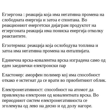
Егзергона : реакција која има негативна промена на
слободната енергија и затоа е спонтана. Во
реакциониот енергетски дијаграм продуктот на
егзергоната реакција има пониска енергија отколку
реактантите.
Егзотермна: реакција која ослободува топлина и
затоа има негативна промена на енталпијата.
Единечна врска-ковалентна врска изградена само од
еден заеднички електронски пар
Еластомер: аморфен полимер кој има способност
откако е истегнат да се врати во првобитниот облик.
Електронегативност: способност на атомот да
привлекува електрони од ковалентната врска. Во
периодниот систем електронегативноста се
зголемува од лево на десно и од долу нагоре.