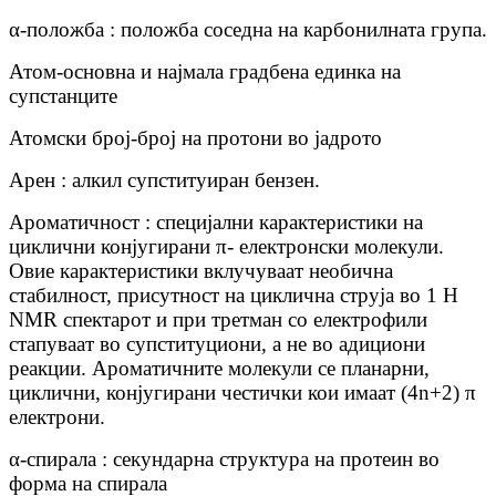
α-положба : положба соседна на карбонилната група.
Атом-основна и најмала градбена единка на
супстанците
Атомски број-број на протони во јадрото
Арен : алкил супституиран бензен.
Ароматичност : специјални карактеристики на
циклични конјугирани π- електронски молекули.
Овие карактеристики вклучуваат необична
стабилност, присутност на циклична струја во 1 H
NMR спектарот и при третман со електрофили
стапуваат во супституциони, а не во адициони
реакции. Ароматичните молекули се планарни,
циклични, конјугирани честички кои имаат (4n+2) π
електрони.
α-спирала : секундарна структура на протеин во
форма на спирала