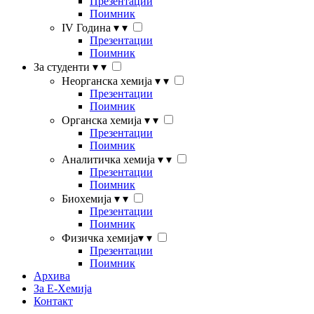
Презентации
Поимник
IV Година
▾
▾
Презентации
Поимник
За студенти
▾
▾
Неорганска хемија
▾
▾
Презентации
Поимник
Органска хемија
▾
▾
Презентации
Поимник
Аналитичка хемија
▾
▾
Презентации
Поимник
Биохемија
▾
▾
Презентации
Поимник
Физичка хемија
▾
▾
Презентации
Поимник
Архива
За Е-Хемија
Контакт