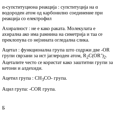
α-супституциона реакција : супституција на α
водороден атом од карбонилно соединение при
реакција со електрофил
Ахиралност : не е како раката. Молекулата е
ахирална ако има рамнина на симетрија и таа се
преклопува со нејзината огледална слика.
Ацетал : функционална група што содржи две -OR
групи сврзани за ист јаглероден атом, R
C(OR’)
.
2
2
Ацеталите често се користат како заштитни групи за
кетони и алдехиди.
Ацетил група : CH
CO- група.
3
Ацил група: -COR група.
Б