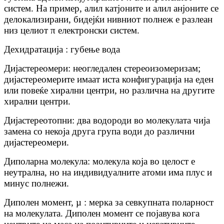
систем. На пример, алил катјоните и алил анјоните се
делокализирани, бидејќи нивниот полнеж е разлеан
низ целиот π електронски систем.
Дехидратација : губење вода
Дијастереомери: неогледален стереоизомеризам;
дијастереомерите имаат иста конфигурација на еден
или повеќе хирални центри, но различна на другите
хирални центри.
Дијастереотопни: два водороди во молекулата чија
замена со некоја друга група води до различни
дијастереомери.
Диполарна молекула: молекула која во целост е
неутрална, но на индивидуалните атоми има плус и
минус полнежи.
Диполен момент, µ : мерка за севкупната поларност
на молекулата. Диполен момент се појавува кога