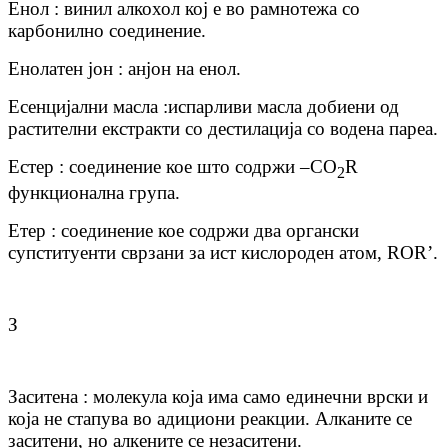
Енол : винил алкохол кој е во рамнотежа со
карбонилно соединение.
Енолатен јон : анјон на енол.
Есенцијални масла :испарливи масла добиени од
растителни екстракти со дестилација со водена пареа.
Естер : соединение кое што содржи –CO
R
2
функционална група.
Етер : соединение кое содржи два органски
супституенти сврзани за ист кислороден атом, ROR’.
З
Заситена : молекула која има само единечни врски и
која не стапува во адициони реакции. Алканите се
заситени, но алкените се незаситени.