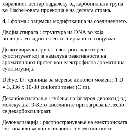
хиралниот центар најдалеку од карбонилната група
во Fischer-овата проекција е на десната страна.
d, l форма : рацемска модификација на соединението.
Двојна спирала : структура на DNA во која
полинуклеотидните ленти спирално се спојуваат.
Деактивирачка група : електрон акцепторен
супституент кој ја намалува реактивноста на
ароматичниот прстен кон електрофилна ароматична
супституција.
Debye, D : единица за мерење диполен момент; 1 D
⋅
⋅
= 3,336 x 10-30 coulomb
meter (C
m).
Декарбоксилирање : губење на јаглерод двооксид од
молекулата. β-Кето киселините при загревање лесно
се декарбоксилираат.
Делокализација : распространување на електронската
густина вдолж конјугираниот π електронскиот