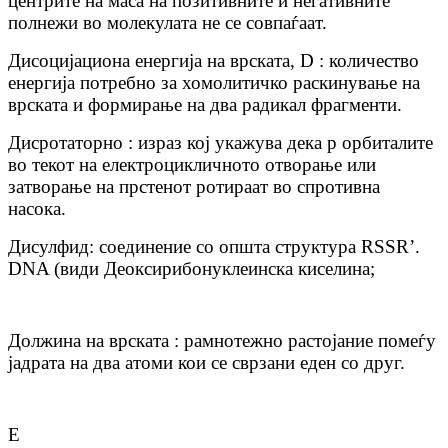
центрите на маса на позитивните и негативните
полнежи во молекулата не се совпаѓаат.
Дисоцијациона енергија на врската, D : количество
енергија потребно за хомолитичко раскинување на
врската и формирање на два радикал фрагменти.
Дисротаторно : израз кој укажува дека p орбиталите
во текот на електроцикличното отворање или
затворање на прстенот ротираат во спротивна
насока.
Дисулфид: соединение со општа структура RSSR’.
DNA (види Деоксирибонуклеинска киселина;
Должина на врската : рамнотежно растојание помеѓу
јадрата на два атоми кои се сврзани еден со друг.
Е