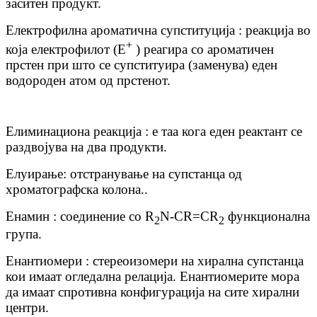
заситен продукт.
Електрофилна ароматична супституција : реакција во
+
која електрофилот (Е
) реагира со ароматичен
прстен при што се супституира (заменува) еден
водороден атом од прстенот.
Елиминациона реакција : е таа кога еден реактант се
раздвојува на два продукти.
Елуирање: отстранување на супстанца од
хроматографска колона..
Енамин : соединение со R
N-CR=CR
функционална
2
2
група.
Енантиомери : стереоизомери на хирална супстанца
кои имаат огледална релација. Енантиомерите мора
да имаат спротивна конфигурација на сите хирални
центри.