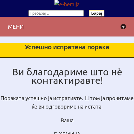
Барај
▾
МЕНИ
Успешно испратена порака
Ви благодариме што н
è
контактиравте!
Пораката успешно ја испративте. Штом ја прочитаме
ќе ви одговориме на истата.
Ваша