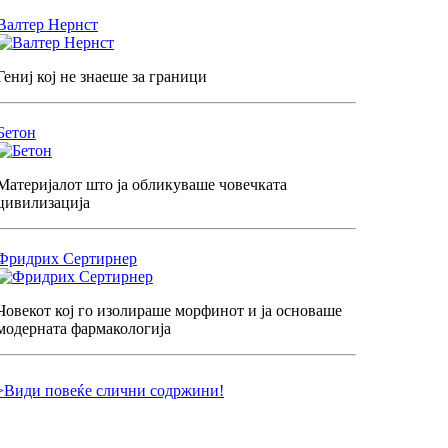
Валтер Нернст
Гениј кој не знаеше за граници
Бетон
Материјалот што ја обликуваше човечката
цивилизација
Фридрих Сертирнер
Човекот кој го изолираше морфинот и ја основаше
модерната фармакологија
>Види повеќе слични содржини!