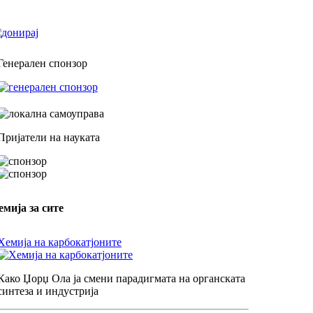
Генерален спонзор
Пријатели на науката
емија за сите
Хемија на карбокатјоните
Како Џорџ Ола ја смени парадигмата на органската
синтеза и индустрија