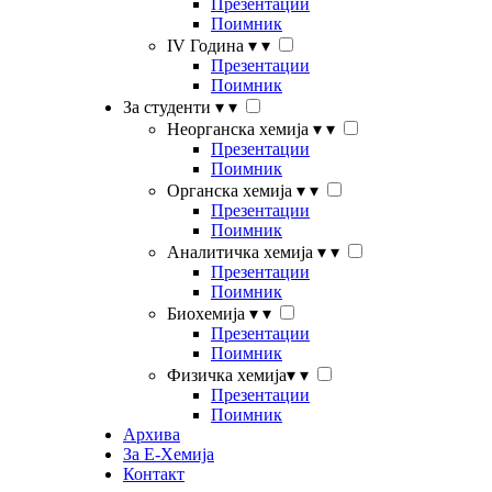
Презентации
Поимник
IV Година
▾
▾
Презентации
Поимник
За студенти
▾
▾
Неорганска хемија
▾
▾
Презентации
Поимник
Органска хемија
▾
▾
Презентации
Поимник
Аналитичка хемија
▾
▾
Презентации
Поимник
Биохемија
▾
▾
Презентации
Поимник
Физичка хемија
▾
▾
Презентации
Поимник
Архива
За Е-Хемија
Контакт