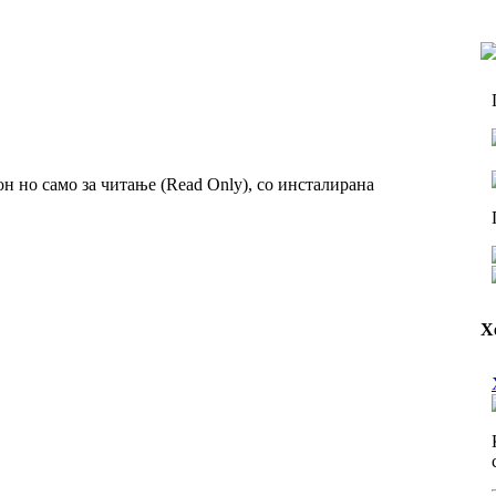
он но само за читање (Read Only), со инсталирана
Х