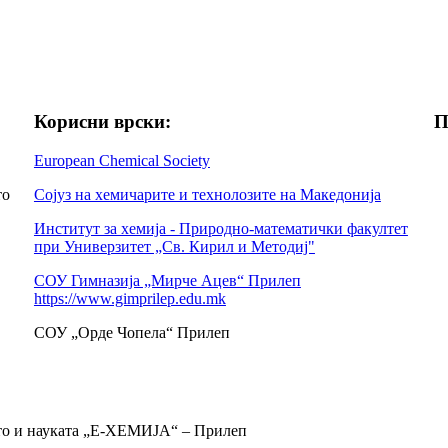
Корисни врски:
П
European Chemical Society
то
Сојуз на хемичарите и технолозите на Македонија
Институт за хемија - Природно-математички факултет
при Универзитет „Св. Кирил и Методиј"
СОУ Гимназија „Мирче Ацев“ Прилеп
https://www.gimprilep.edu.mk
СОУ „Орде Чопела“ Прилеп
ето и науката „Е-ХЕМИЈА“ – Прилеп