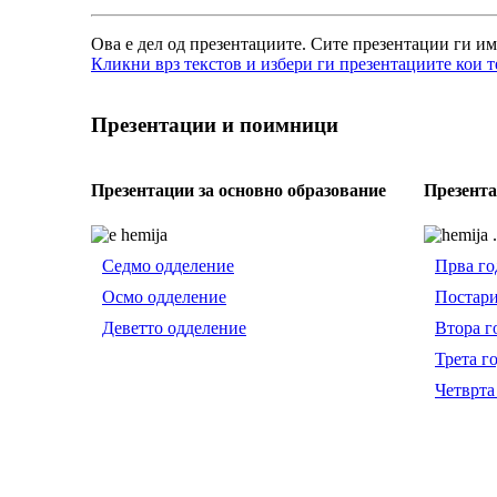
Ова е дел од презентациите. Сите презентации ги им
Кликни врз текстов и избери ги презентациите кои т
Презентации и поимници
Презентации за основно образование
Презента
Седмо одделение
Прва го
Осмо одделение
Постари
Деветто одделение
Втора г
Трета г
Четврта