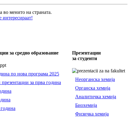
а во менито на страната.
е интересираат!
ции за средно образование
Презентации
за студенти
дина по нова програма 2025
Неорганска хемија
 презентации за прва година
Органска хемија
одина
Аналитичка хемија
одина
Биохемија
 година
Физичка хемија