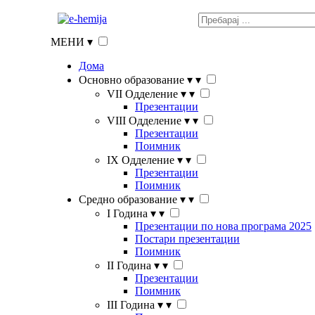
МЕНИ
▾
Дома
Основно образование
▾
▾
VII Одделение
▾
▾
Презентации
VIII Одделение
▾
▾
Презентации
Поимник
IX Одделение
▾
▾
Презентации
Поимник
Средно образование
▾
▾
I Година
▾
▾
Презентации по нова програма 2025
Постари презентации
Поимник
II Година
▾
▾
Презентации
Поимник
III Година
▾
▾