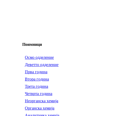
Поимници
Осмо одделение
Деветто одделение
Прва година
Втора година
Трета година
Четврта година
Неорганска хемија
Органска хемија
Аналитичка хемија