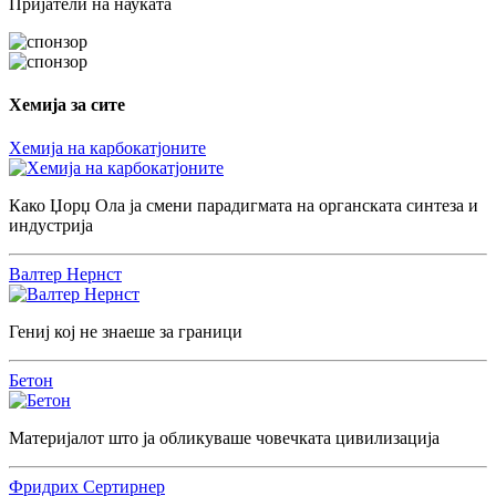
Пријатели на науката
Хемија за сите
Хемија на карбокатјоните
Како Џорџ Ола ја смени парадигмата на органската синтеза и
индустрија
Валтер Нернст
Гениј кој не знаеше за граници
Бетон
Материјалот што ја обликуваше човечката цивилизација
Фридрих Сертирнер