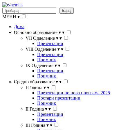
Барај
МЕНИ
▾
Дома
Основно образование
▾
▾
VII Одделение
▾
▾
Презентации
VIII Одделение
▾
▾
Презентации
Поимник
IX Одделение
▾
▾
Презентации
Поимник
Средно образование
▾
▾
I Година
▾
▾
Презентации по нова програма 2025
Постари презентации
Поимник
II Година
▾
▾
Презентации
Поимник
III Година
▾
▾