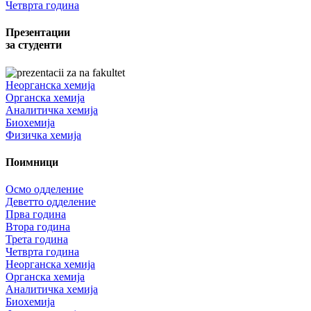
Четврта година
Презентации
за студенти
Неорганска хемија
Органска хемија
Аналитичка хемија
Биохемија
Физичка хемија
Поимници
Осмо одделение
Деветто одделение
Прва година
Втора година
Трета година
Четврта година
Неорганска хемија
Органска хемија
Аналитичка хемија
Биохемија