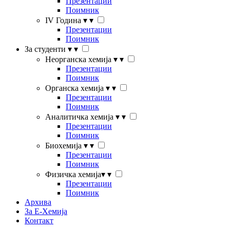
Презентации
Поимник
IV Година
▾
▾
Презентации
Поимник
За студенти
▾
▾
Неорганска хемија
▾
▾
Презентации
Поимник
Органска хемија
▾
▾
Презентации
Поимник
Аналитичка хемија
▾
▾
Презентации
Поимник
Биохемија
▾
▾
Презентации
Поимник
Физичка хемија
▾
▾
Презентации
Поимник
Архива
За Е-Хемија
Контакт