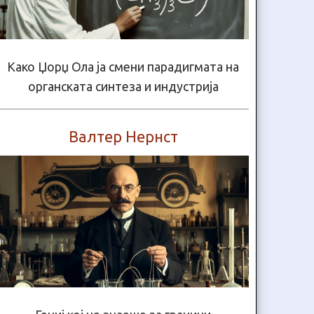
Како Џорџ Ола ја смени парадигмата на
органската синтеза и индустрија
Валтер Нернст