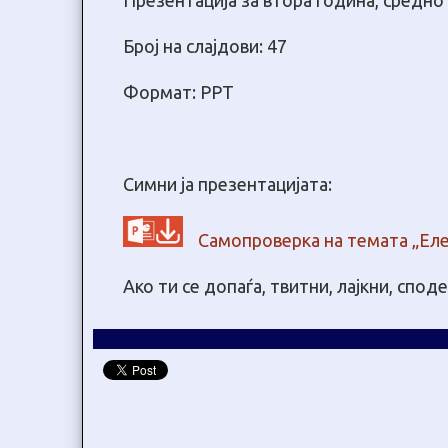
Презентација за втора година, средн
Број на слајдови: 47
Формат: PPT
Симни ја презентацијата:
Самопроверка на темата „Ел
Ако ти се допаѓа, твитни, лајкни, спод