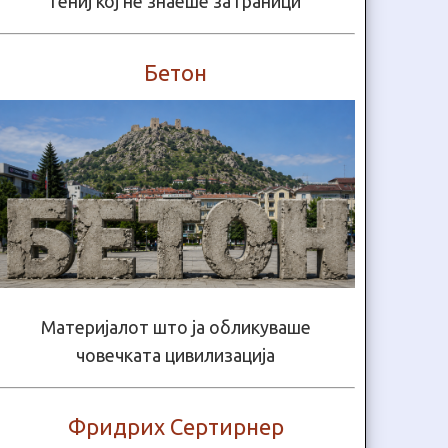
Гениј кој не знаеше за граници
Бетон
Материјалот што ја обликуваше
човечката цивилизација
Фридрих Сертирнер