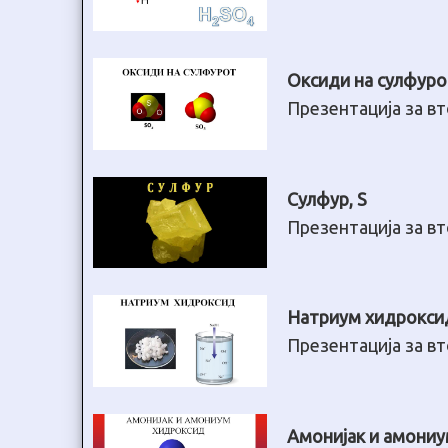
Оксиди на сулфур
Презентација за в
Сулфур, S
Презентација за в
Натриум хидрокси
Презентација за в
Амонијак и амони