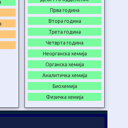
а
Прва година
Втора година
а
Трета година
Четврта година
Неорганска хемија
Органска хемија
Аналитичка хемија
Биохемија
Физичка хемија