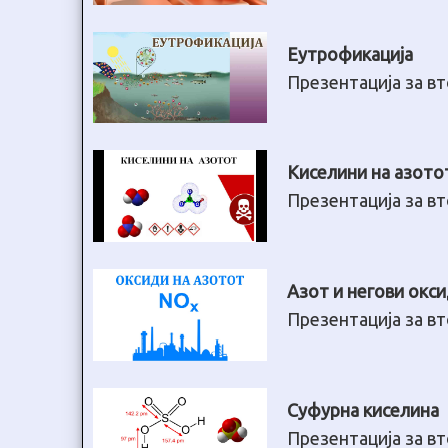
Еутрофикација
Презентација за в
Киселини на азото
Презентација за в
Азот и негови окс
Презентација за в
Суфурна киселина
Презентација за в