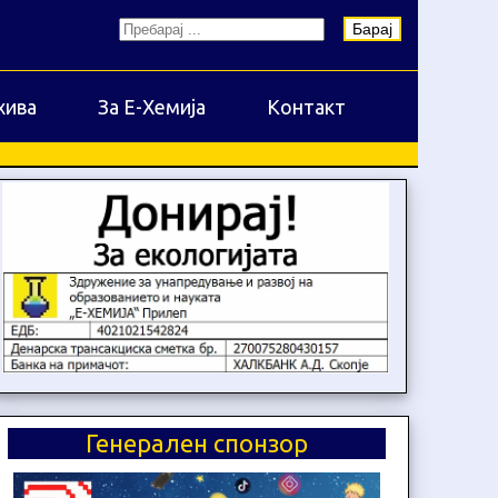
Барај
хива
За Е-Хемија
Контакт
Генерален спонзор