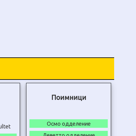
Поимници
Осмо одделение
Деветто одделение