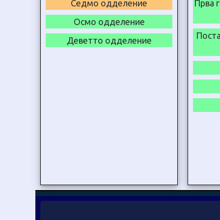
Седмо одделение
Прва 
Осмо одделение
Поста
Деветто одделение