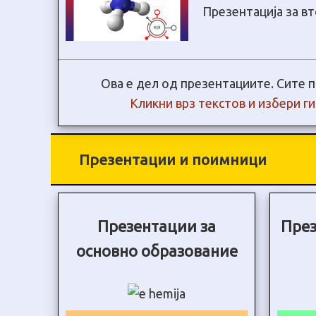
Презентација за в
Ова е дел од презентациите. Сите п
Кликни врз текстов и избери г
Презентации и поимници
Презентации за
През
основно образование