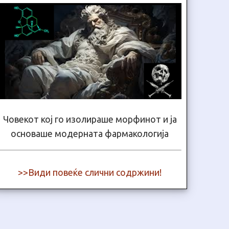
Човекот кој го изолираше морфинот и ја
основаше модерната фармакологија
>>Види повеќе слични содржини!