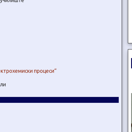
о училиште
ектрохемиски процеси“
ели