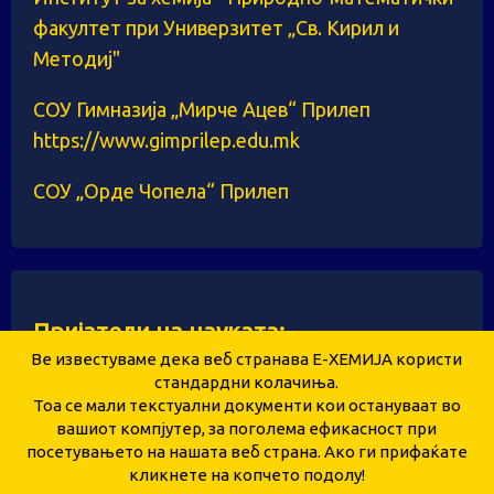
факултет при Универзитет „Св. Кирил и
Методиј"
СОУ Гимназија „Мирче Ацев“ Прилеп
https://www.gimprilep.edu.mk
СОУ „Орде Чопела“ Прилеп
Пријатели на науката:
Ве известуваме дека веб странава Е-ХЕМИЈА користи
стандардни колачиња.
Тоа се мали текстуални документи кои остануваат во
Здружение за унапредување и развој на
вашиот компјутер, за поголема ефикасност при
посетувањето на нашата веб страна. Ако ги прифаќате
образованието и науката „Е-ХЕМИЈА“ – Прилеп
кликнете на копчето подолу!
Copyright © 2026 ehemija.mk