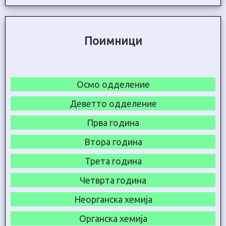
Поимници
Осмо одделение
Деветто одделение
Прва година
Втора година
Трета година
Четврта година
Неорганска хемија
Органска хемија