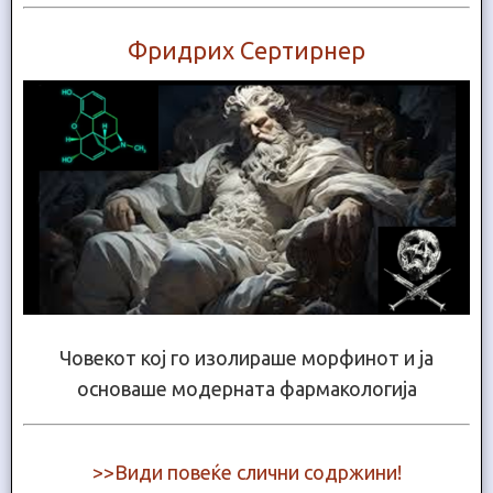
Фридрих Сертирнер
Човекот кој го изолираше морфинот и ја
основаше модерната фармакологија
>>Види повеќе слични содржини!