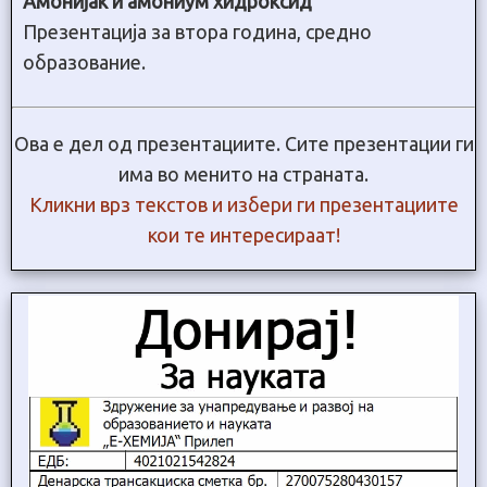
Амонијак и амониум хидроксид
Презентација за втора година, средно
образование.
Ова е дел од презентациите. Сите презентации ги
има во менито на страната.
Кликни врз текстов и избери ги презентациите
кои те интересираат!