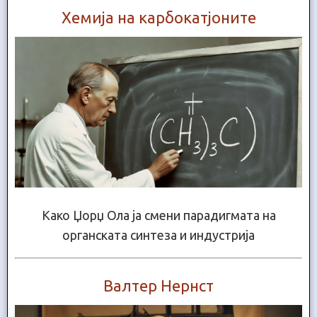
Хемија на карбокатјоните
Како Џорџ Ола ја смени парадигмата на
органската синтеза и индустрија
Валтер Нернст