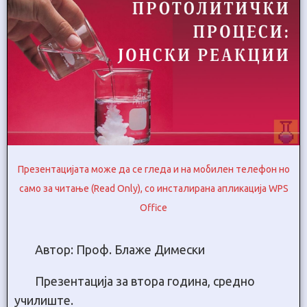
Презентацијата може да се гледа и на мобилен телефон но
само за читање (Read Only), со инсталирана апликација WPS
Office
Автор: Проф. Блаже Димески
Презентација за втора година, средно
училиште.