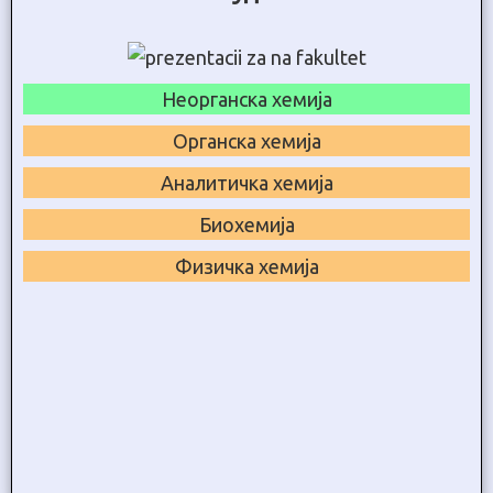
Неорганска хемија
Органска хемија
Аналитичка хемија
Биохемија
Физичка хемија