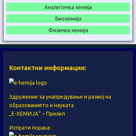
Аналитичка хемија
Биохемија
Физичка хемија
Контактни информации:
Здружение за унапредување и развој на
образованието и науката
„Е-ХЕМИЈА“ – Прилеп
Испрати порака: