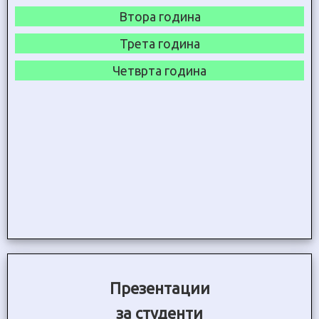
Втора година
Трета година
Четврта година
Презентации
за студенти