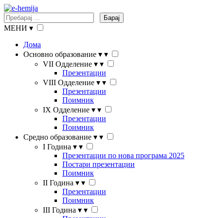
Барај
МЕНИ
▾
Дома
Основно образование
▾
▾
VII Одделение
▾
▾
Презентации
VIII Одделение
▾
▾
Презентации
Поимник
IX Одделение
▾
▾
Презентации
Поимник
Средно образование
▾
▾
I Година
▾
▾
Презентации по нова програма 2025
Постари презентации
Поимник
II Година
▾
▾
Презентации
Поимник
III Година
▾
▾