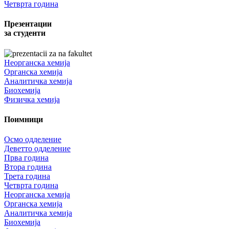
Четврта година
Презентации
за студенти
Неорганска хемија
Органска хемија
Аналитичка хемија
Биохемија
Физичка хемија
Поимници
Осмо одделение
Деветто одделение
Прва година
Втора година
Трета година
Четврта година
Неорганска хемија
Органска хемија
Аналитичка хемија
Биохемија