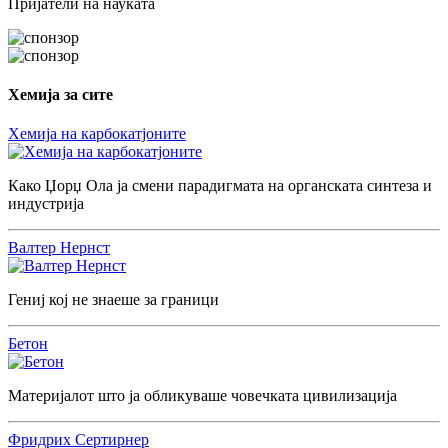
Пријатели на науката
Хемија за сите
Хемија на карбокатјоните
Како Џорџ Ола ја смени парадигмата на органската синтеза и
индустрија
Валтер Нернст
Гениј кој не знаеше за граници
Бетон
Материјалот што ја обликуваше човечката цивилизација
Фридрих Сертирнер