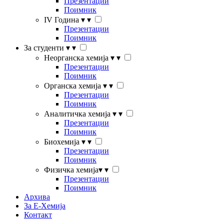
Презентации
Поимник
IV Година
▾
▾
Презентации
Поимник
За студенти
▾
▾
Неорганска хемија
▾
▾
Презентации
Поимник
Органска хемија
▾
▾
Презентации
Поимник
Аналитичка хемија
▾
▾
Презентации
Поимник
Биохемија
▾
▾
Презентации
Поимник
Физичка хемија
▾
▾
Презентации
Поимник
Архива
За Е-Хемија
Контакт