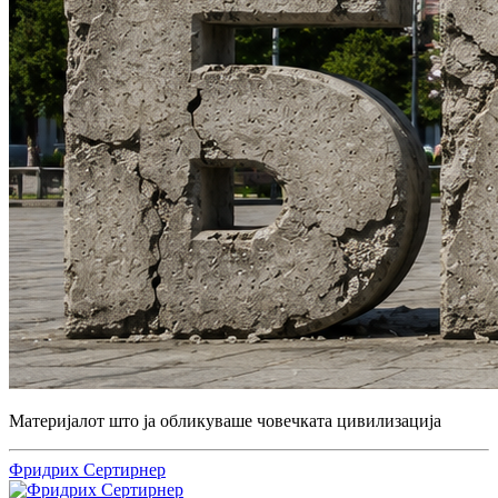
Материјалот што ја обликуваше човечката цивилизација
Фридрих Сертирнер