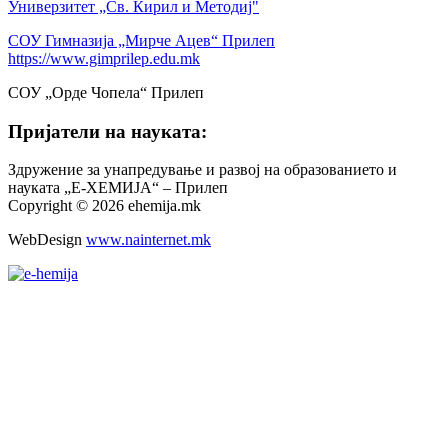
Универзитет „Св. Кирил и Методиј"
СОУ Гимназија „Мирче Ацев“ Прилеп
https://www.gimprilep.edu.mk
СОУ „Орде Чопела“ Прилеп
Пријатели на науката:
Здружение за унапредување и развој на образованието и
науката „Е-ХЕМИЈА“ – Прилеп
Copyright © 2026 ehemija.mk
WebDesign
www.nainternet.mk