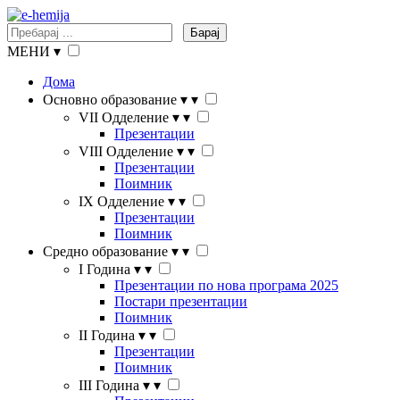
Барај
МЕНИ
▾
Дома
Основно образование
▾
▾
VII Одделение
▾
▾
Презентации
VIII Одделение
▾
▾
Презентации
Поимник
IX Одделение
▾
▾
Презентации
Поимник
Средно образование
▾
▾
I Година
▾
▾
Презентации по нова програма 2025
Постари презентации
Поимник
II Година
▾
▾
Презентации
Поимник
III Година
▾
▾