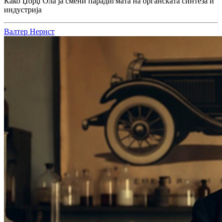
Како Џорџ Ола ја смени парадигмата на органската синтеза и
индустрија
Валтер Нернст