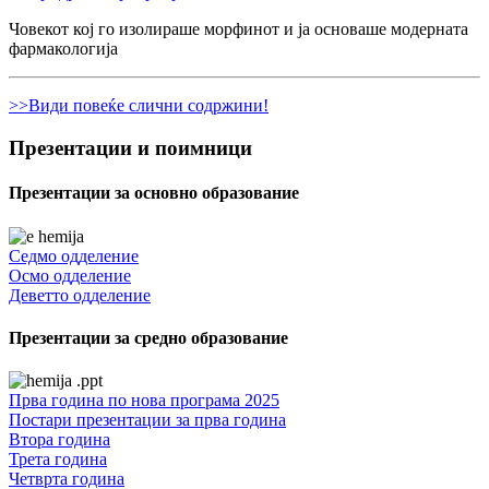
Човекот кој го изолираше морфинот и ја основаше модерната
фармакологија
>>Види повеќе слични содржини!
Презентации и поимници
Презентации за основно образование
Седмо одделение
Осмо одделение
Деветто одделение
Презентации за средно образование
Прва година по нова програма 2025
Постари презентации за прва година
Втора година
Трета година
Четврта година