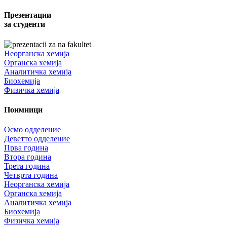
Презентации
за студенти
Неорганска хемија
Органска хемија
Аналитичка хемија
Биохемија
Физичка хемија
Поимници
Осмо одделение
Деветто одделение
Прва година
Втора година
Трета година
Четврта година
Неорганска хемија
Органска хемија
Аналитичка хемија
Биохемија
Физичка хемија