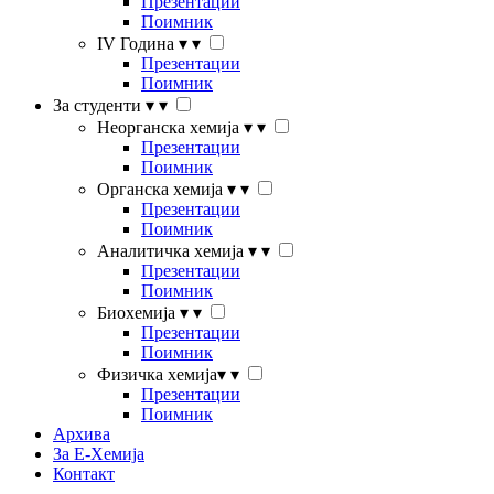
Презентации
Поимник
IV Година
▾
▾
Презентации
Поимник
За студенти
▾
▾
Неорганска хемија
▾
▾
Презентации
Поимник
Органска хемија
▾
▾
Презентации
Поимник
Аналитичка хемија
▾
▾
Презентации
Поимник
Биохемија
▾
▾
Презентации
Поимник
Физичка хемија
▾
▾
Презентации
Поимник
Архива
За Е-Хемија
Контакт