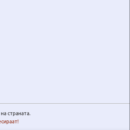
на страната.
есираат!