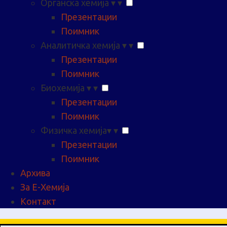
Органска хемија
▾
▾
Презентации
Поимник
Аналитичка хемија
▾
▾
Презентации
Поимник
Биохемија
▾
▾
Презентации
Поимник
Физичка хемија
▾
▾
Презентации
Поимник
Архива
За Е-Хемија
Контакт