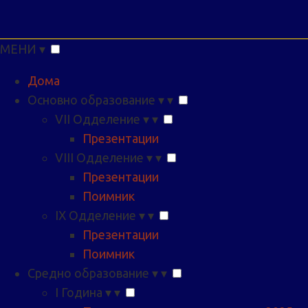
МЕНИ
▾
Дома
Основно образование
▾
▾
VII Одделение
▾
▾
Презентации
VIII Одделение
▾
▾
Презентации
Поимник
IX Одделение
▾
▾
Презентации
Поимник
Средно образование
▾
▾
I Година
▾
▾