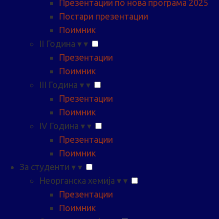
Презентации по нова програма 2025
Постари презентации
Поимник
II Година
▾
▾
Презентации
Поимник
III Година
▾
▾
Презентации
Поимник
IV Година
▾
▾
Презентации
Поимник
За студенти
▾
▾
Неорганска хемија
▾
▾
Презентации
Поимник