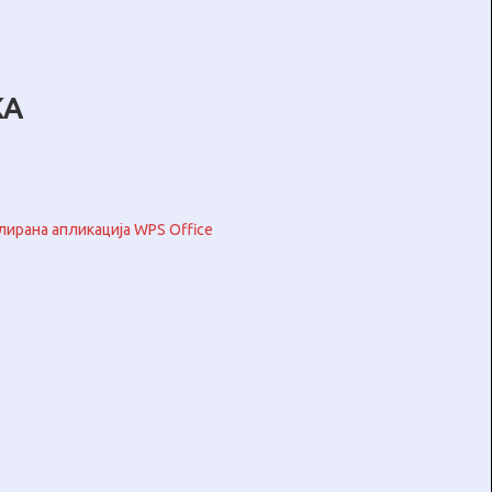
ЖА
лирана апликација WPS Office