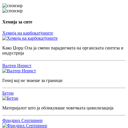
Хемија за сите
Хемија на карбокатјоните
Како Џорџ Ола ја смени парадигмата на органската синтеза и
индустрија
Валтер Нернст
Гениј кој не знаеше за граници
Бетон
Материјалот што ја обликуваше човечката цивилизација
Фридрих Сертирнер