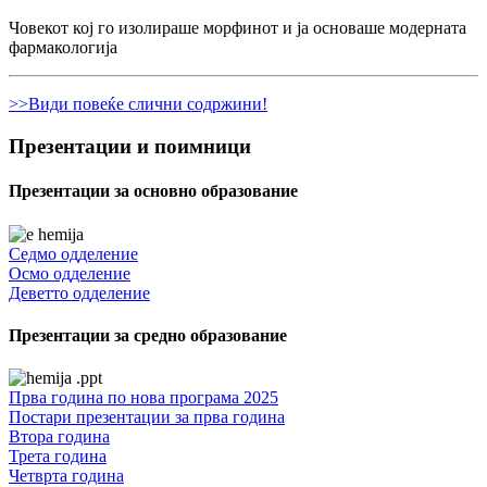
Човекот кој го изолираше морфинот и ја основаше модерната
фармакологија
>>Види повеќе слични содржини!
Презентации и поимници
Презентации за основно образование
Седмо одделение
Осмо одделение
Деветто одделение
Презентации за средно образование
Прва година по нова програма 2025
Постари презентации за прва година
Втора година
Трета година
Четврта година