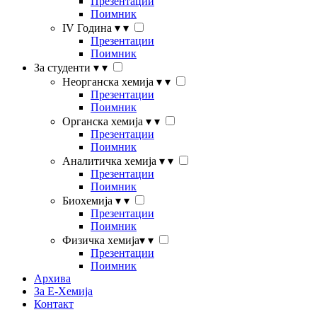
Презентации
Поимник
IV Година
▾
▾
Презентации
Поимник
За студенти
▾
▾
Неорганска хемија
▾
▾
Презентации
Поимник
Органска хемија
▾
▾
Презентации
Поимник
Аналитичка хемија
▾
▾
Презентации
Поимник
Биохемија
▾
▾
Презентации
Поимник
Физичка хемија
▾
▾
Презентации
Поимник
Архива
За Е-Хемија
Контакт