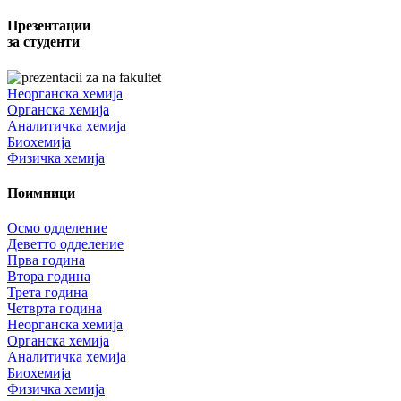
Презентации
за студенти
Неорганска хемија
Органска хемија
Аналитичка хемија
Биохемија
Физичка хемија
Поимници
Осмо одделение
Деветто одделение
Прва година
Втора година
Трета година
Четврта година
Неорганска хемија
Органска хемија
Аналитичка хемија
Биохемија
Физичка хемија