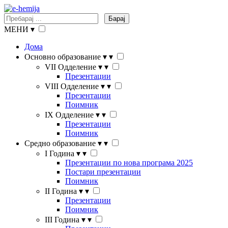
Барај
МЕНИ
▾
Дома
Основно образование
▾
▾
VII Одделение
▾
▾
Презентации
VIII Одделение
▾
▾
Презентации
Поимник
IX Одделение
▾
▾
Презентации
Поимник
Средно образование
▾
▾
I Година
▾
▾
Презентации по нова програма 2025
Постари презентации
Поимник
II Година
▾
▾
Презентации
Поимник
III Година
▾
▾