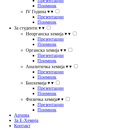
Презентации
Поимник
IV Година
▾
▾
Презентации
Поимник
За студенти
▾
▾
Неорганска хемија
▾
▾
Презентации
Поимник
Органска хемија
▾
▾
Презентации
Поимник
Аналитичка хемија
▾
▾
Презентации
Поимник
Биохемија
▾
▾
Презентации
Поимник
Физичка хемија
▾
▾
Презентации
Поимник
Архива
За Е-Хемија
Контакт