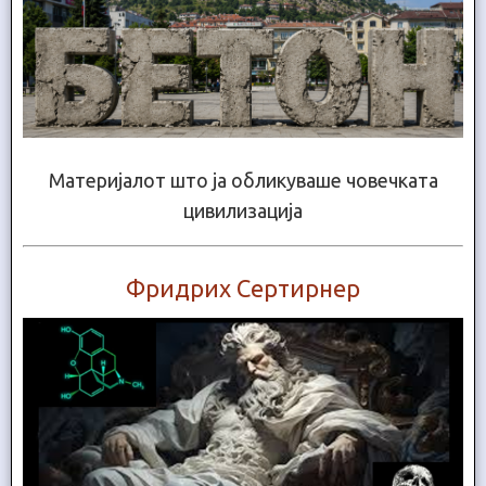
Материјалот што ја обликуваше човечката
цивилизација
Фридрих Сертирнер