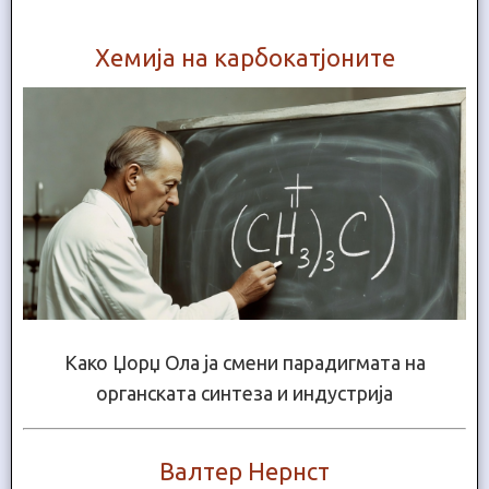
Хемија на карбокатјоните
Како Џорџ Ола ја смени парадигмата на
органската синтеза и индустрија
Валтер Нернст