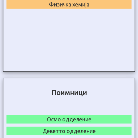
Физичка хемија
Поимници
Осмо одделение
Деветто одделение