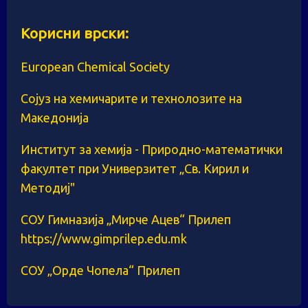
Корисни врски:
European Chemical Society
Сојуз на хемичарите и технолозите на
Македонија
Институт за хемија - Природно-математички
факултет при Универзитет „Св. Кирил и
Методиј"
СОУ Гимназија „Мирче Ацев“ Прилеп
https://www.gimprilep.edu.mk
СОУ „Орде Чопела“ Прилеп