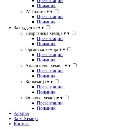
Презентации
Поимник
IV Година
▾
▾
Презентации
Поимник
За студенти
▾
▾
Неорганска хемија
▾
▾
Презентации
Поимник
Органска хемија
▾
▾
Презентации
Поимник
Аналитичка хемија
▾
▾
Презентации
Поимник
Биохемија
▾
▾
Презентации
Поимник
Физичка хемија
▾
▾
Презентации
Поимник
Архива
За Е-Хемија
Контакт