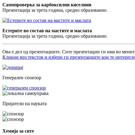
Самопроверка за карбоксилни киселини
Презентација за трета година, средно образование.
Естерите во состав на мастите и маслата
Презентација за трета година, средно образование.
Ова е дел од презентациите. Сите презентации ги има во менит
Кликни врз текстов и избери ги презентациите кои те интереси
Генерален спонзор
Пријатели на науката
Хемија за сите