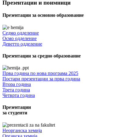
Презентации и поимници
Презентации за основно образование
Седмо одделение
Осмо одделение
Деветто одделение
Презентации за средно образование
Прва година по нова програма 2025
Постари презентации за прва година
Втора година
Трета година
Четврта година
Презентации
за студенти
Неорганска хемија
Органска хемија