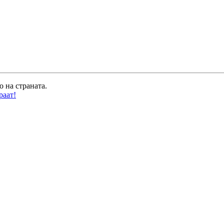
о на страната.
раат!