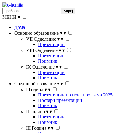
Барај
МЕНИ
▾
Дома
Основно образование
▾
▾
VII Одделение
▾
▾
Презентации
VIII Одделение
▾
▾
Презентации
Поимник
IX Одделение
▾
▾
Презентации
Поимник
Средно образование
▾
▾
I Година
▾
▾
Презентации по нова програма 2025
Постари презентации
Поимник
II Година
▾
▾
Презентации
Поимник
III Година
▾
▾