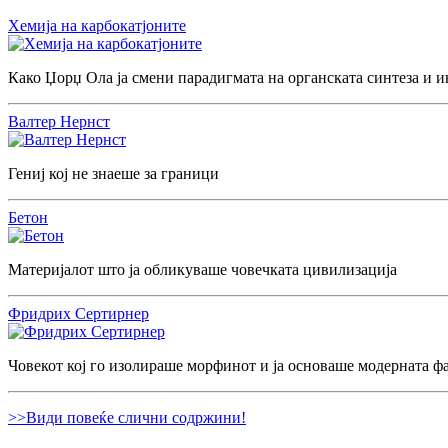
Хемија на карбокатјоните
Како Џорџ Ола ја смени парадигмата на органската синтеза и и
Валтер Нернст
Гениј кој не знаеше за граници
Бетон
Материјалот што ја обликуваше човечката цивилизација
Фридрих Сертирнер
Човекот кој го изолираше морфинот и ја основаше модерната ф
>>Види повеќе слични содржини!