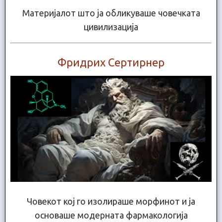
Материјалот што ја обликуваше човечката
цивилизација
Фридрих Сертирнер
Човекот кој го изолираше морфинот и ја
основаше модерната фармакологија