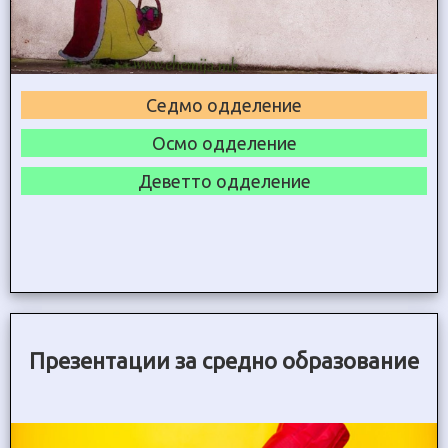
Седмо одделение
Осмо одделение
Деветто одделение
Презентации за средно образование