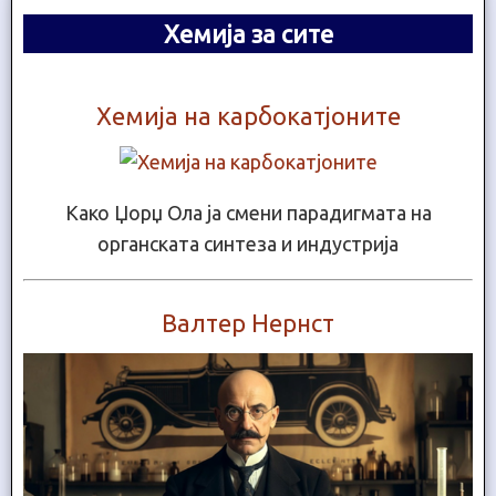
Хемија за сите
Хемија на карбокатјоните
Како Џорџ Ола ја смени парадигмата на
органската синтеза и индустрија
Валтер Нернст