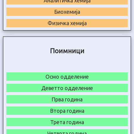
Аналитичка хемија
Биохемија
Физичка хемија
Поимници
Осмо одделение
Деветто одделение
Прва година
Втора година
Трета година
Четврта година