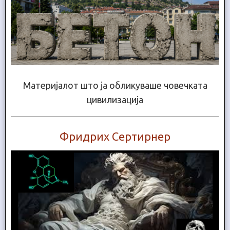
Материјалот што ја обликуваше човечката
цивилизација
Фридрих Сертирнер