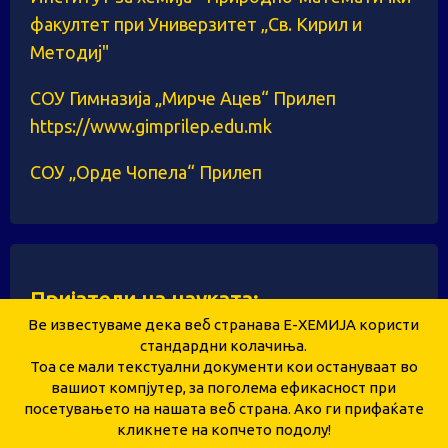
факултет при Универзитет „Св. Кирил и
Методиј"
СОУ Гимназија „Мирче Ацев“ Прилеп
https://www.gimprilep.edu.mk
СОУ „Орде Чопела“ Прилеп
Пријатели на науката:
Ве известуваме дека веб странава Е-ХЕМИЈА користи
стандардни колачиња.
Тоа се мали текстуални документи кои остануваат во
Здружение за унапредување и развој на
вашиот компјутер, за поголема ефикасност при
посетувањето на нашата веб страна. Ако ги прифаќате
образованието и науката „Е-ХЕМИЈА“ – Прилеп
кликнете на копчето подолу!
Copyright © 2026 ehemija.mk