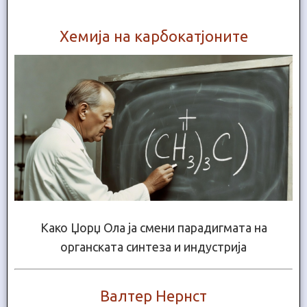
Хемија на карбокатјоните
Како Џорџ Ола ја смени парадигмата на
органската синтеза и индустрија
Валтер Нернст