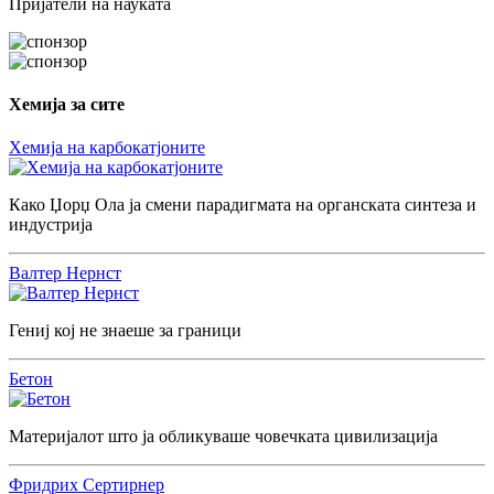
Пријатели на науката
Хемија за сите
Хемија на карбокатјоните
Како Џорџ Ола ја смени парадигмата на органската синтеза и
индустрија
Валтер Нернст
Гениј кој не знаеше за граници
Бетон
Материјалот што ја обликуваше човечката цивилизација
Фридрих Сертирнер