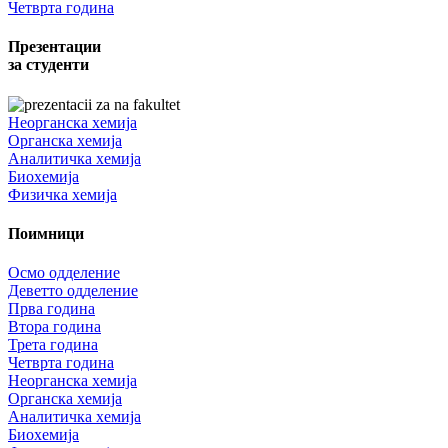
Четврта година
Презентации
за студенти
Неорганска хемија
Органска хемија
Аналитичка хемија
Биохемија
Физичка хемија
Поимници
Осмо одделение
Деветто одделение
Прва година
Втора година
Трета година
Четврта година
Неорганска хемија
Органска хемија
Аналитичка хемија
Биохемија