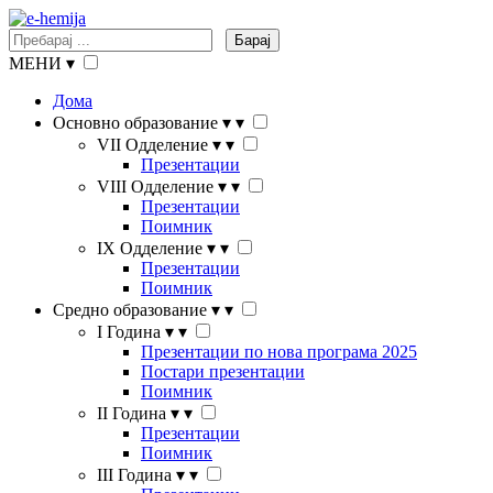
Барај
МЕНИ
▾
Дома
Основно образование
▾
▾
VII Одделение
▾
▾
Презентации
VIII Одделение
▾
▾
Презентации
Поимник
IX Одделение
▾
▾
Презентации
Поимник
Средно образование
▾
▾
I Година
▾
▾
Презентации по нова програма 2025
Постари презентации
Поимник
II Година
▾
▾
Презентации
Поимник
III Година
▾
▾