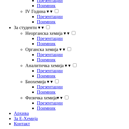
Презентации
Поимник
IV Година
▾
▾
Презентации
Поимник
За студенти
▾
▾
Неорганска хемија
▾
▾
Презентации
Поимник
Органска хемија
▾
▾
Презентации
Поимник
Аналитичка хемија
▾
▾
Презентации
Поимник
Биохемија
▾
▾
Презентации
Поимник
Физичка хемија
▾
▾
Презентации
Поимник
Архива
За Е-Хемија
Контакт