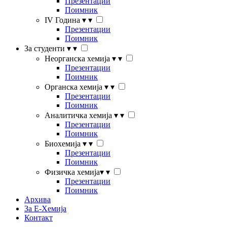
Презентации
Поимник
IV Година
▾
▾
Презентации
Поимник
За студенти
▾
▾
Неорганска хемија
▾
▾
Презентации
Поимник
Органска хемија
▾
▾
Презентации
Поимник
Аналитичка хемија
▾
▾
Презентации
Поимник
Биохемија
▾
▾
Презентации
Поимник
Физичка хемија
▾
▾
Презентации
Поимник
Архива
За Е-Хемија
Контакт