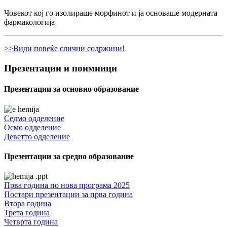
Човекот кој го изолираше морфинот и ја основаше модерната
фармакологија
>>Види повеќе слични содржини!
Презентации и поимници
Презентации за основно образование
Седмо одделение
Осмо одделение
Деветто одделение
Презентации за средно образование
Прва година по нова програма 2025
Постари презентации за прва година
Втора година
Трета година
Четврта година