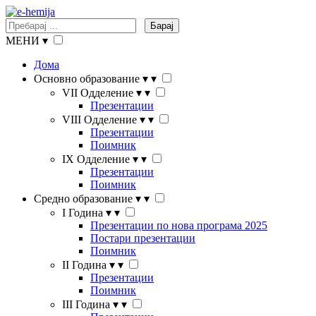
Барај
МЕНИ
▾
Дома
Основно образование
▾
▾
VII Одделение
▾
▾
Презентации
VIII Одделение
▾
▾
Презентации
Поимник
IX Одделение
▾
▾
Презентации
Поимник
Средно образование
▾
▾
I Година
▾
▾
Презентации по нова програма 2025
Постари презентации
Поимник
II Година
▾
▾
Презентации
Поимник
III Година
▾
▾