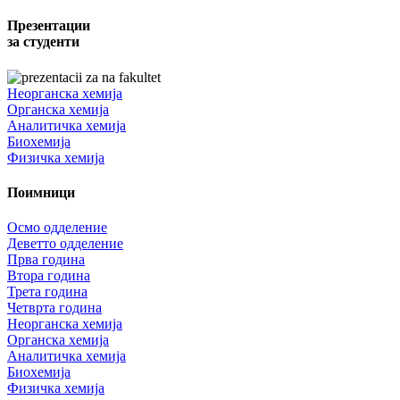
Презентации
за студенти
Неорганска хемија
Органска хемија
Аналитичка хемија
Биохемија
Физичка хемија
Поимници
Осмо одделение
Деветто одделение
Прва година
Втора година
Трета година
Четврта година
Неорганска хемија
Органска хемија
Аналитичка хемија
Биохемија
Физичка хемија