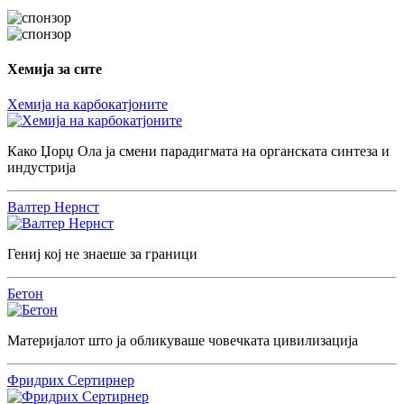
Хемија за сите
Хемија на карбокатјоните
Како Џорџ Ола ја смени парадигмата на органската синтеза и
индустрија
Валтер Нернст
Гениј кој не знаеше за граници
Бетон
Материјалот што ја обликуваше човечката цивилизација
Фридрих Сертирнер