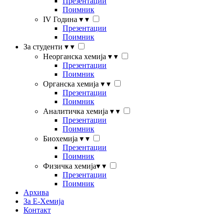
Презентации
Поимник
IV Година
▾
▾
Презентации
Поимник
За студенти
▾
▾
Неорганска хемија
▾
▾
Презентации
Поимник
Органска хемија
▾
▾
Презентации
Поимник
Аналитичка хемија
▾
▾
Презентации
Поимник
Биохемија
▾
▾
Презентации
Поимник
Физичка хемија
▾
▾
Презентации
Поимник
Архива
За Е-Хемија
Контакт