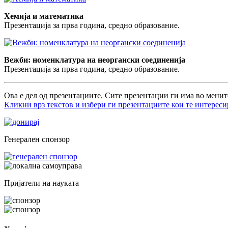
Хемија и математика
Презентација за прва година, средно образование.
Вежби: номенклатура на неоргански соединенија
Презентација за прва година, средно образование.
Ова е дел од презентациите. Сите презентации ги има во менит
Кликни врз текстов и избери ги презентациите кои те интереси
Генерален спонзор
Пријатели на науката