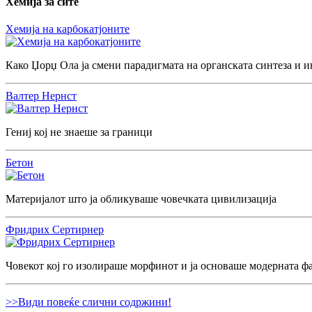
Хемија за сите
Хемија на карбокатјоните
Како Џорџ Ола ја смени парадигмата на органската синтеза и и
Валтер Нернст
Гениј кој не знаеше за граници
Бетон
Материјалот што ја обликуваше човечката цивилизација
Фридрих Сертирнер
Човекот кој го изолираше морфинот и ја основаше модерната ф
>>Види повеќе слични содржини!