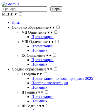
Барај
МЕНИ
▾
Дома
Основно образование
▾
▾
VII Одделение
▾
▾
Презентации
VIII Одделение
▾
▾
Презентации
Поимник
IX Одделение
▾
▾
Презентации
Поимник
Средно образование
▾
▾
I Година
▾
▾
Презентации по нова програма 2025
Постари презентации
Поимник
II Година
▾
▾
Презентации
Поимник
III Година
▾
▾