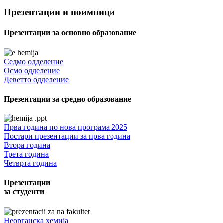
Презентации и поимници
Презентации за основно образование
Седмо одделение
Осмо одделение
Деветто одделение
Презентации за средно образование
Прва година по нова програма 2025
Постари презентации за прва година
Втора година
Трета година
Четврта година
Презентации
за студенти
Неорганска хемија