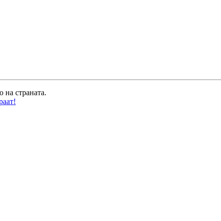
о на страната.
раат!