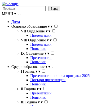
Барај
МЕНИ
▾
Дома
Основно образование
▾
▾
VII Одделение
▾
▾
Презентации
VIII Одделение
▾
▾
Презентации
Поимник
IX Одделение
▾
▾
Презентации
Поимник
Средно образование
▾
▾
I Година
▾
▾
Презентации по нова програма 2025
Постари презентации
Поимник
II Година
▾
▾
Презентации
Поимник
III Година
▾
▾