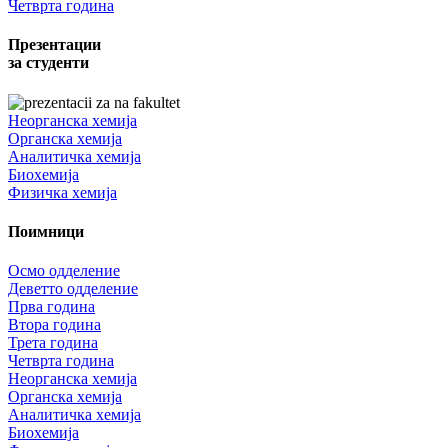
Четврта година
Презентации
за студенти
Неорганска хемија
Органска хемија
Аналитичка хемија
Биохемија
Физичка хемија
Поимници
Осмо одделение
Деветто одделение
Прва година
Втора година
Трета година
Четврта година
Неорганска хемија
Органска хемија
Аналитичка хемија
Биохемија