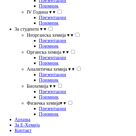
Презентации
Поимник
IV Година
▾
▾
Презентации
Поимник
За студенти
▾
▾
Неорганска хемија
▾
▾
Презентации
Поимник
Органска хемија
▾
▾
Презентации
Поимник
Аналитичка хемија
▾
▾
Презентации
Поимник
Биохемија
▾
▾
Презентации
Поимник
Физичка хемија
▾
▾
Презентации
Поимник
Архива
За Е-Хемија
Контакт