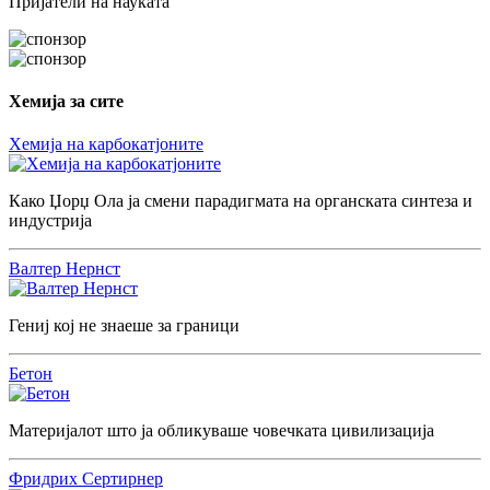
Пријатели на науката
Хемија за сите
Хемија на карбокатјоните
Како Џорџ Ола ја смени парадигмата на органската синтеза и
индустрија
Валтер Нернст
Гениј кој не знаеше за граници
Бетон
Материјалот што ја обликуваше човечката цивилизација
Фридрих Сертирнер