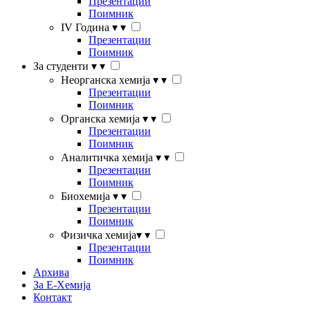
Презентации
Поимник
IV Година
▾
▾
Презентации
Поимник
За студенти
▾
▾
Неорганска хемија
▾
▾
Презентации
Поимник
Органска хемија
▾
▾
Презентации
Поимник
Аналитичка хемија
▾
▾
Презентации
Поимник
Биохемија
▾
▾
Презентации
Поимник
Физичка хемија
▾
▾
Презентации
Поимник
Архива
За Е-Хемија
Контакт