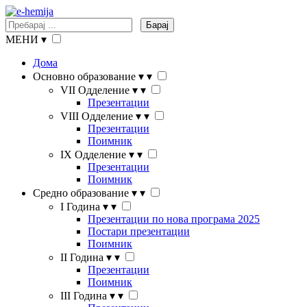
Барај
МЕНИ
▾
Дома
Основно образование
▾
▾
VII Одделение
▾
▾
Презентации
VIII Одделение
▾
▾
Презентации
Поимник
IX Одделение
▾
▾
Презентации
Поимник
Средно образование
▾
▾
I Година
▾
▾
Презентации по нова програма 2025
Постари презентации
Поимник
II Година
▾
▾
Презентации
Поимник
III Година
▾
▾