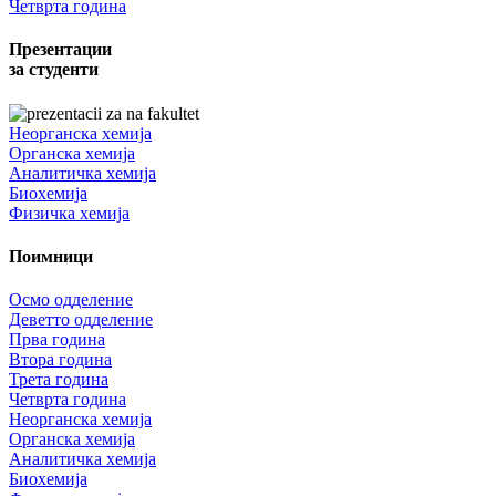
Четврта година
Презентации
за студенти
Неорганска хемија
Органска хемија
Аналитичка хемија
Биохемија
Физичка хемија
Поимници
Осмо одделение
Деветто одделение
Прва година
Втора година
Трета година
Четврта година
Неорганска хемија
Органска хемија
Аналитичка хемија
Биохемија