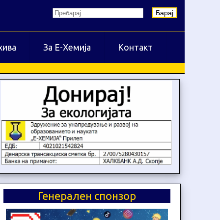
Барај
хива
За Е-Хемија
Контакт
Генерален спонзор