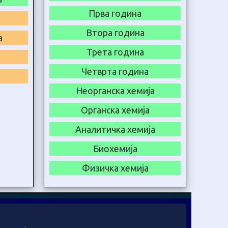
Прва година
Втора година
а
Трета година
Четврта година
Неорганска хемија
Органска хемија
Аналитичка хемија
Биохемија
Физичка хемија