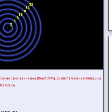
н но само за читање (Read Only), со инсталирана апликација
PS Office