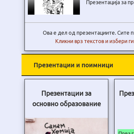
Презентација за пр
Ова е дел од презентациите. Сите п
Кликни врз текстов и избери г
Презентации и поимници
Презентации за
През
основно образование
Прва 