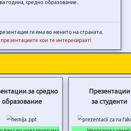
ва година, средно образование.
резентации ги има во менито на страната.
и презентациите кои те интересираат!
ентации за средно
Презентации
образование
за студенти
година по нова програма
Неорганска хемиј