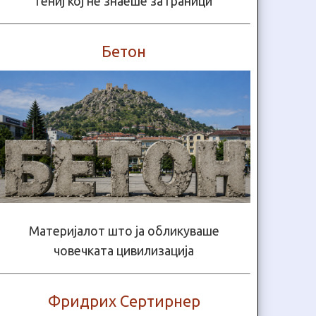
Гениј кој не знаеше за граници
Бетон
Материјалот што ја обликуваше
човечката цивилизација
Фридрих Сертирнер