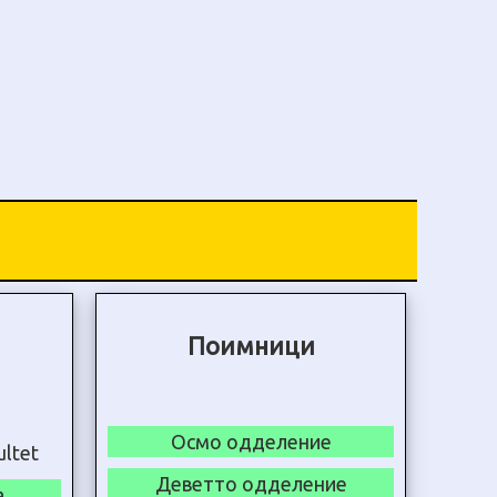
Поимници
Осмо одделение
Деветто одделение
а