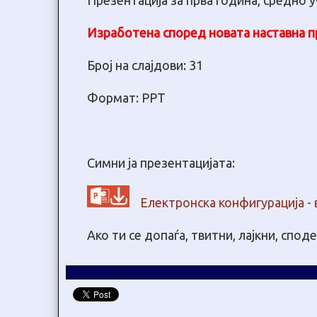
Презентација за прва година, средно 
Изработена според новата наставна пр
Број на слајдови: 31
Формат: PPT
Симни ја презентацијата:
Електронска конфигурација -
Ако ти се допаѓа, твитни, лајкни, спод