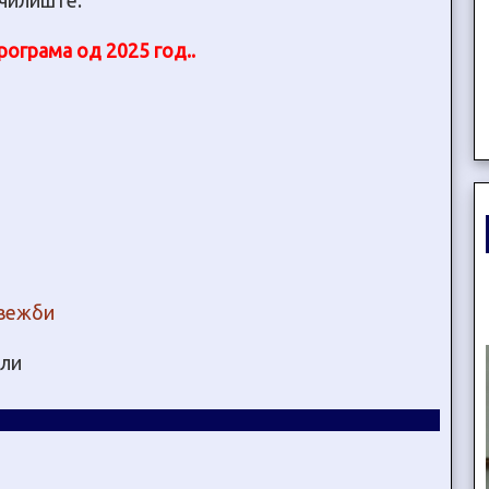
училиште.
ограма од 2025 год..
 вежби
ели