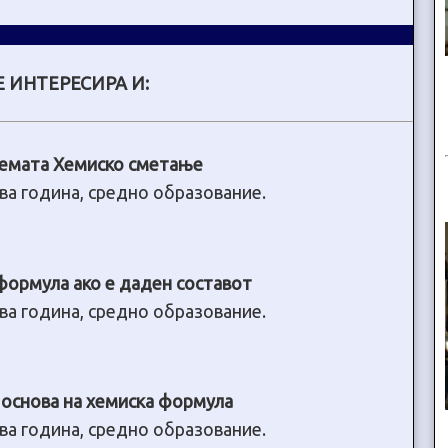
 ИНТЕРЕСИРА И:
темата Хемиско сметање
ва година, средно образование.
ормула ако е даден составот
ва година, средно образование.
основа на хемискa формулa
ва година, средно образование.