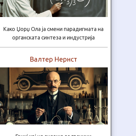
Како Џорџ Ола ја смени парадигмата на
органската синтеза и индустрија
Валтер Нернст