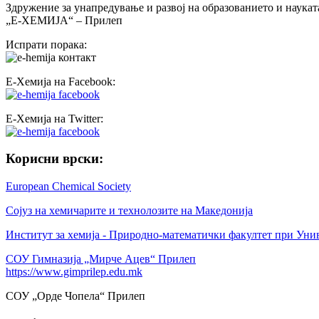
Здружение за унапредување и развој на образованието и наукат
„Е-ХЕМИЈА“ – Прилеп
Испрати порака:
Е-Хемија на Facebook:
Е-Хемија на Twitter:
Корисни врски:
European Chemical Society
Сојуз на хемичарите и технолозите на Македонија
Институт за хемија - Природно-математички факултет при Уни
СОУ Гимназија „Мирче Ацев“ Прилеп
https://www.gimprilep.edu.mk
СОУ „Орде Чопела“ Прилеп