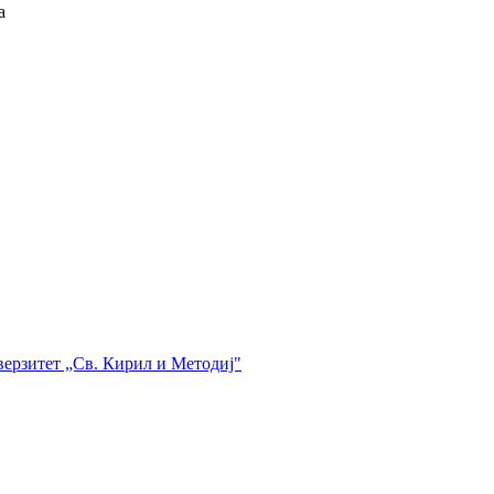
а
верзитет „Св. Кирил и Методиј"