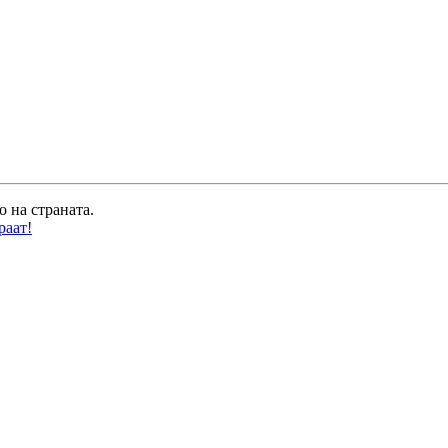
о на страната.
раат!