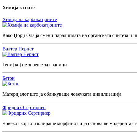
Хемија за сите
Хемија на карбокатјоните
Како Џорџ Ола ја смени парадигмата на органската синтеза и и
Валтер Нернст
Гениј кој не знаеше за граници
Бетон
Материјалот што ја обликуваше човечката цивилизација
Фридрих Сертирнер
Човекот кој го изолираше морфинот и ја основаше модерната ф