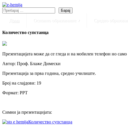
Барај
Дома
Основно образование
▾
Средно образова
Количество супстанца
Презентацијата може да се гледа и на мобилен телефон но само
Автор: Проф. Блаже Димески
Презентација за прва година, средно училиште.
Број на слајдови: 19
Формат: PPT
Симни ја презентацијата:
Количество супстанца