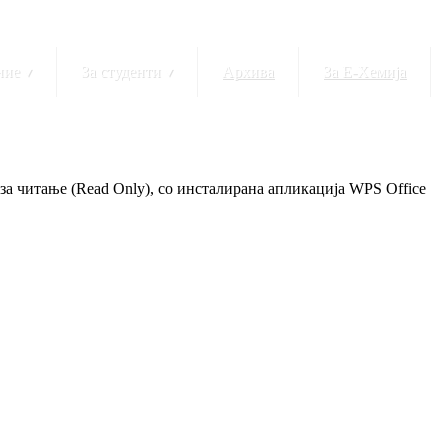
ние
▾
За студенти
▾
Архива
За Е-Хемија
 за читање (Read Only), со инсталирана апликација WPS Office