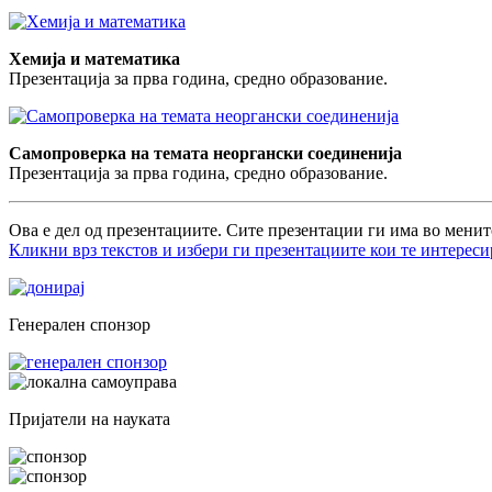
Хемија и математика
Презентација за прва година, средно образование.
Самопроверка на темата неоргански соединенија
Презентација за прва година, средно образование.
Ова е дел од презентациите. Сите презентации ги има во менит
Кликни врз текстов и избери ги презентациите кои те интереси
Генерален спонзор
Пријатели на науката