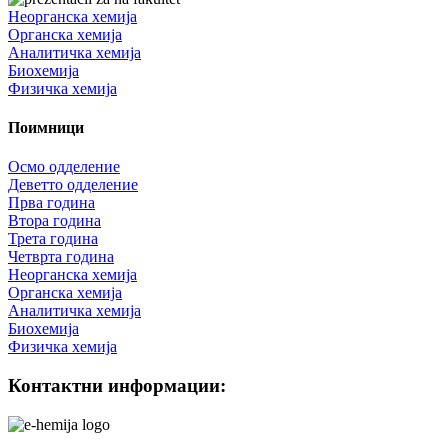
Неорганска хемија
Органска хемија
Аналитичка хемија
Биохемија
Физичка хемија
Поимници
Осмо одделение
Деветто одделение
Прва година
Втора година
Трета година
Четврта година
Неорганска хемија
Органска хемија
Аналитичка хемија
Биохемија
Физичка хемија
Контактни информации: