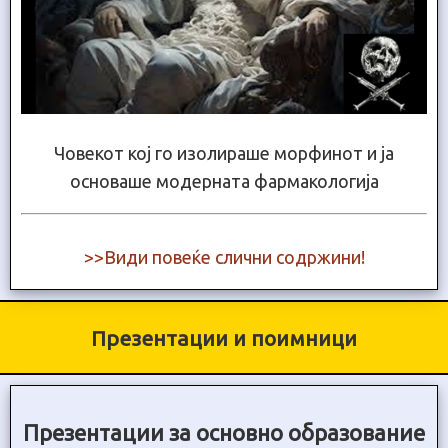
Човекот кој го изолираше морфинот и ја
основаше модерната фармакологија
>>Види повеќе слични содржини!
Презентации и поимници
Презентации за основно образование