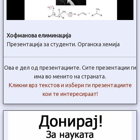
Хофманова елиминација
Презентација за студенти. Органска хемија
Ова е дел од презентациите. Сите презентации ги
има во менито на страната.
Кликни врз текстов и избери ги презентациите
кои те интересираат!