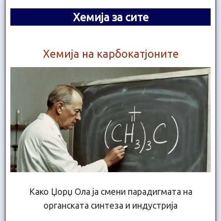
Хемија за сите
Хемија на карбокатјоните
Како Џорџ Ола ја смени парадигмата на
органската синтеза и индустрија