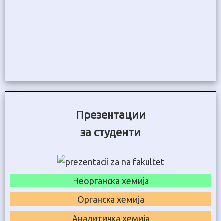
Презентации
за студенти
Неорганска хемија
Органска хемија
Аналитичка хемија