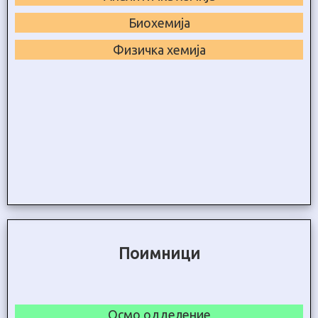
Биохемија
Физичка хемија
Поимници
Осмо одделение