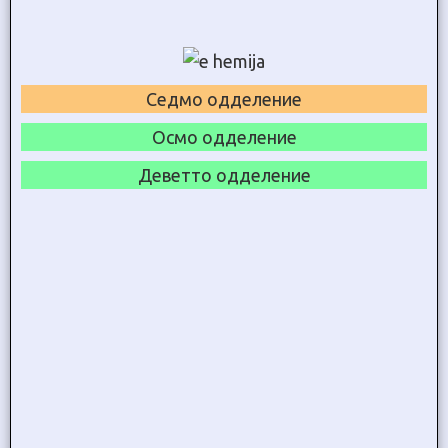
Седмо одделение
Осмо одделение
Деветто одделение