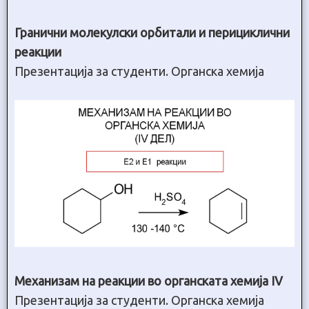
Гранични молекулски орбитали и перициклични
реакции
Презентација за студенти. Органска хемија
Механизам на реакции во органската хемија IV
Презентација за студенти. Органска хемија