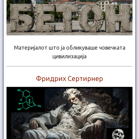
Материјалот што ја обликуваше човечката
цивилизација
Фридрих Сертирнер