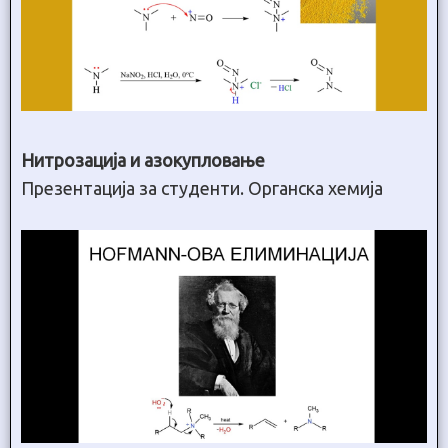
Нитрозација и азокупловање
Презентација за студенти. Органска хемија