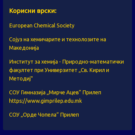
Корисни врски:
European Chemical Society
Сојуз на хемичарите и технолозите на
Македонија
Институт за хемија - Природно-математички
факултет при Универзитет „Св. Кирил и
Методиј"
СОУ Гимназија „Мирче Ацев“ Прилеп
https://www.gimprilep.edu.mk
СОУ „Орде Чопела“ Прилеп