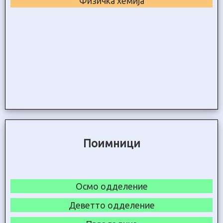
Физичка хемија
Поимници
Осмо одделение
Деветто одделение