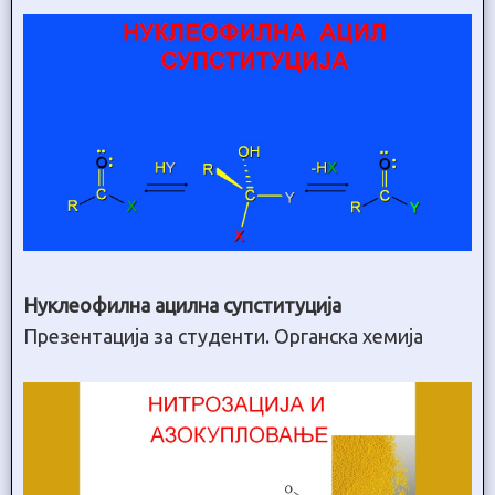
Нуклеофилна ацилна супституција
Презентација за студенти. Органска хемија