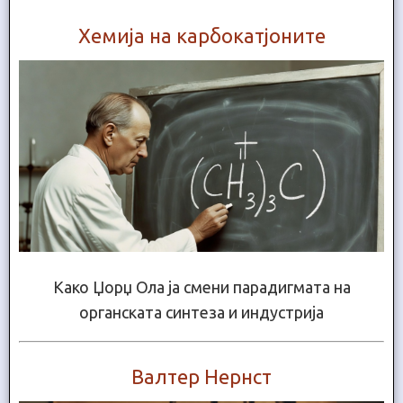
Хемија на карбокатјоните
Како Џорџ Ола ја смени парадигмата на
органската синтеза и индустрија
Валтер Нернст