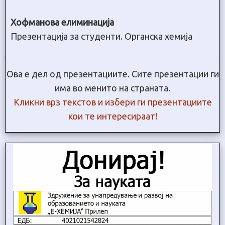
Хофманова елиминација
Презентација за студенти. Органска хемија
Ова е дел од презентациите. Сите презентации ги
има во менито на страната.
Кликни врз текстов и избери ги презентациите
кои те интересираат!