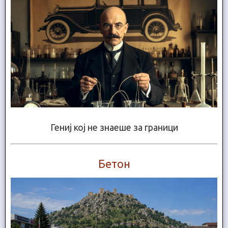
Гениј кој не знаеше за граници
Бетон