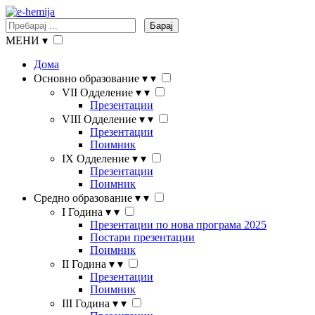
Барај
МЕНИ
▾
Дома
Основно образование
▾
▾
VII Одделение
▾
▾
Презентации
VIII Одделение
▾
▾
Презентации
Поимник
IX Одделение
▾
▾
Презентации
Поимник
Средно образование
▾
▾
I Година
▾
▾
Презентации по нова програма 2025
Постари презентации
Поимник
II Година
▾
▾
Презентации
Поимник
III Година
▾
▾