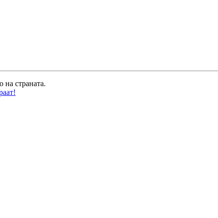
о на страната.
раат!