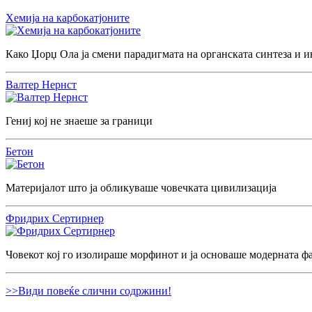
Хемија на карбокатјоните
Како Џорџ Ола ја смени парадигмата на органската синтеза и и
Валтер Нернст
Гениј кој не знаеше за граници
Бетон
Материјалот што ја обликуваше човечката цивилизација
Фридрих Сертирнер
Човекот кој го изолираше морфинот и ја основаше модерната ф
>>Види повеќе слични содржини!