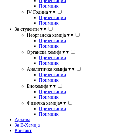
Презентации
Поимник
IV Година
▾
▾
Презентации
Поимник
За студенти
▾
▾
Неорганска хемија
▾
▾
Презентации
Поимник
Органска хемија
▾
▾
Презентации
Поимник
Аналитичка хемија
▾
▾
Презентации
Поимник
Биохемија
▾
▾
Презентации
Поимник
Физичка хемија
▾
▾
Презентации
Поимник
Архива
За Е-Хемија
Контакт