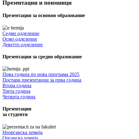
Презентации и поимници
Презентации за основно образование
Седмо одделение
Осмо одделение
Деветто одделение
Презентации за средно образование
Прва година по нова програма 2025
Постари презентации за прва година
Втора година
Трета година
Четврта година
Презентации
за студенти
Неорганска хемија
Органска хемија