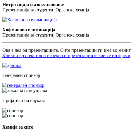
Нитрозација и азокупловање
Презентација за студенти. Органска хемија
Хофманова елиминација
Презентација за студенти. Органска хемија
Ова е дел од презентациите. Сите презентации ги има во менит
Кликни врз текстов и избери ги презентациите кои те интереси
Генерален спонзор
Пријатели на науката
Хемија за сите