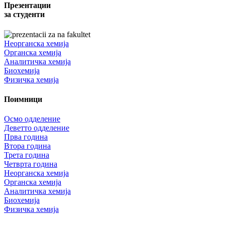
Презентации
за студенти
Неорганска хемија
Органска хемија
Аналитичка хемија
Биохемија
Физичка хемија
Поимници
Осмо одделение
Деветто одделение
Прва година
Втора година
Трета година
Четврта година
Неорганска хемија
Органска хемија
Аналитичка хемија
Биохемија
Физичка хемија