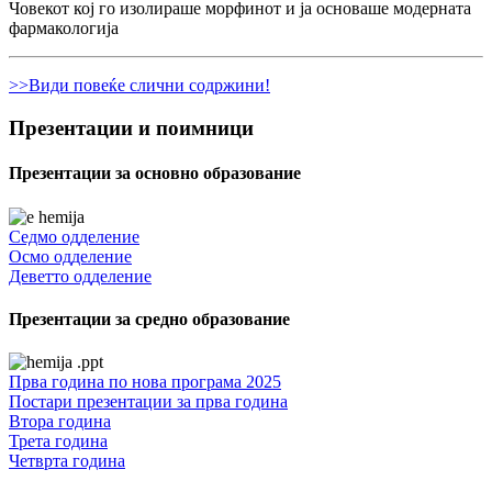
Човекот кој го изолираше морфинот и ја основаше модерната
фармакологија
>>Види повеќе слични содржини!
Презентации и поимници
Презентации за основно образование
Седмо одделение
Осмо одделение
Деветто одделение
Презентации за средно образование
Прва година по нова програма 2025
Постари презентации за прва година
Втора година
Трета година
Четврта година