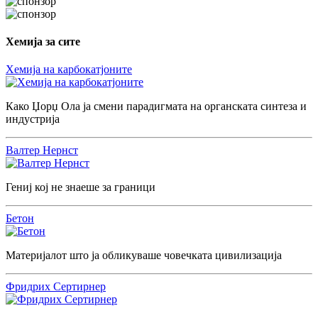
Хемија за сите
Хемија на карбокатјоните
Како Џорџ Ола ја смени парадигмата на органската синтеза и
индустрија
Валтер Нернст
Гениј кој не знаеше за граници
Бетон
Материјалот што ја обликуваше човечката цивилизација
Фридрих Сертирнер