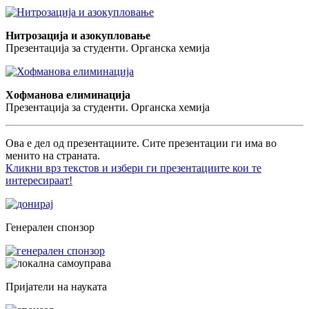
Нитрозација и азокупловање
Презентација за студенти. Органска хемија
Хофманова елиминација
Презентација за студенти. Органска хемија
Ова е дел од презентациите. Сите презентации ги има во
менито на страната.
Кликни врз текстов и избери ги презентациите кои те
интересираат!
Генерален спонзор
Пријатели на науката