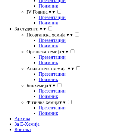
Презентации
Поимник
IV Година
▾
▾
Презентации
Поимник
За студенти
▾
▾
Неорганска хемија
▾
▾
Презентации
Поимник
Органска хемија
▾
▾
Презентации
Поимник
Аналитичка хемија
▾
▾
Презентации
Поимник
Биохемија
▾
▾
Презентации
Поимник
Физичка хемија
▾
▾
Презентации
Поимник
Архива
За Е-Хемија
Контакт