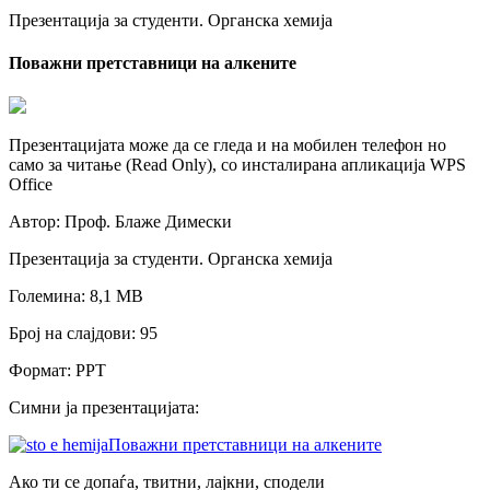
Презентација за студенти. Органска хемија
Поважни претставници на алкените
Презентацијата може да се гледа и на мобилен телефон но
само за читање (Read Only), со инсталирана апликација WPS
Office
Автор: Проф. Блаже Димески
Презентација за студенти. Oрганска хемија
Големина: 8,1 МB
Број на слајдови: 95
Формат: PPT
Симни ја презентацијата:
Поважни претставници на алкените
Ако ти се допаѓа, твитни, лајкни, сподели