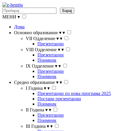
Барај
МЕНИ
▾
Дома
Основно образование
▾
▾
VII Одделение
▾
▾
Презентации
VIII Одделение
▾
▾
Презентации
Поимник
IX Одделение
▾
▾
Презентации
Поимник
Средно образование
▾
▾
I Година
▾
▾
Презентации по нова програма 2025
Постари презентации
Поимник
II Година
▾
▾
Презентации
Поимник
III Година
▾
▾