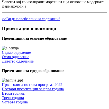
Човекот кој го изолираше морфинот и ја основаше модерната
фармакологија
>>Види повеќе слични содржини!
Презентации и поимници
Презентации за основно образование
Седмо одделение
Осмо одделение
Деветто одделение
Презентации за средно образование
Прва година по нова програма 2025
Постари презентации за прва година
Втора година
Трета година
Четврта година