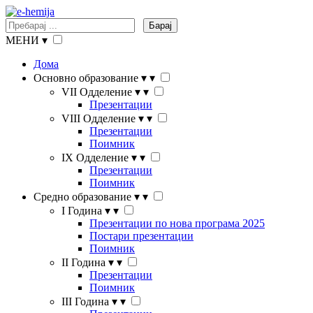
Барај
МЕНИ
▾
Дома
Основно образование
▾
▾
VII Одделение
▾
▾
Презентации
VIII Одделение
▾
▾
Презентации
Поимник
IX Одделение
▾
▾
Презентации
Поимник
Средно образование
▾
▾
I Година
▾
▾
Презентации по нова програма 2025
Постари презентации
Поимник
II Година
▾
▾
Презентации
Поимник
III Година
▾
▾