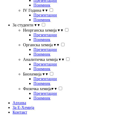
Презентации
Поимник
IV Година
▾
▾
Презентации
Поимник
За студенти
▾
▾
Неорганска хемија
▾
▾
Презентации
Поимник
Органска хемија
▾
▾
Презентации
Поимник
Аналитичка хемија
▾
▾
Презентации
Поимник
Биохемија
▾
▾
Презентации
Поимник
Физичка хемија
▾
▾
Презентации
Поимник
Архива
За Е-Хемија
Контакт