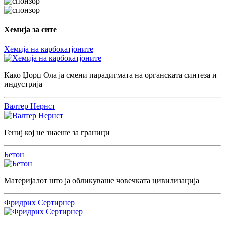
Хемија за сите
Хемија на карбокатјоните
Како Џорџ Ола ја смени парадигмата на органската синтеза и
индустрија
Валтер Нернст
Гениј кој не знаеше за граници
Бетон
Материјалот што ја обликуваше човечката цивилизација
Фридрих Сертирнер