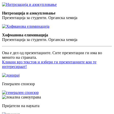
Нитрозација и азокупловање
Презентација за студенти. Органска хемија
Хофманова елиминација
Презентација за студенти. Органска хемија
Ова е дел од презентациите. Сите презентации ги има во
менито на страната.
Кликни врз текстов и избери ги презентациите кои те
интересираат!
Генерален спонзор
Пријатели на науката