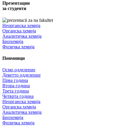
Презентации
за студенти
Неорганска хемија
Органска хемија
Аналитичка хемија
Биохемија
Физичка хемија
Поимници
Осмо одделение
Деветто одделение
Прва година
Втора година
Трета година
Четврта година
Неорганска хемија
Органска хемија
Аналитичка хемија
Биохемија
Физичка хемија