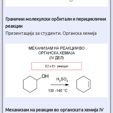
Гранични молекулски орбитали и перициклични
реакции
Презентација за студенти. Органска хемија
Механизам на реакции во органската хемија IV