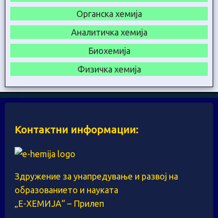
Органска хемија
Аналитичка хемија
Биохемија
Физичка хемија
Контактни информации:
Здружение за унапредување и развој на
образованието и науката
„Е-ХЕМИЈА“ – Прилеп