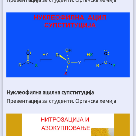
Нуклеофилна ацилна супституција
Презентација за студенти. Органска хемија