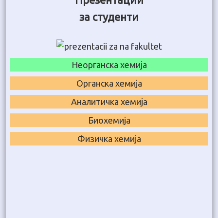
за студенти
Неорганска хемија
Органска хемија
Аналитичка хемија
Биохемија
Физичка хемија