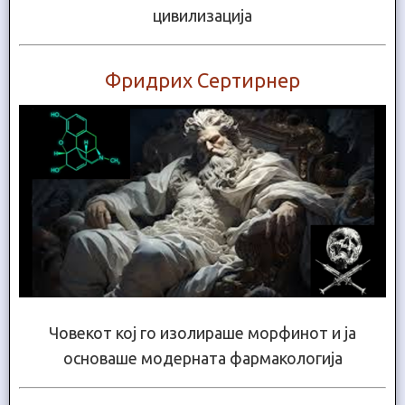
цивилизација
Фридрих Сертирнер
Човекот кој го изолираше морфинот и ја
основаше модерната фармакологија