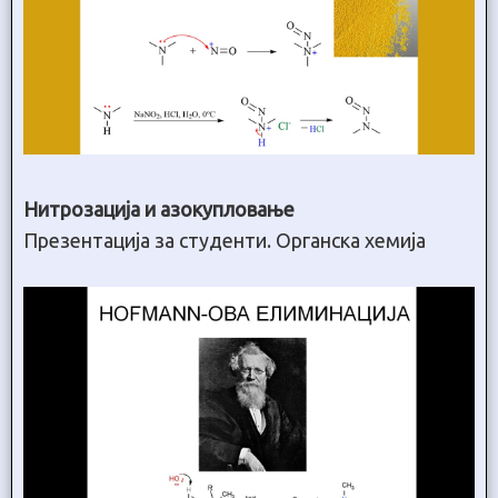
Нитрозација и азокупловање
Презентација за студенти. Органска хемија