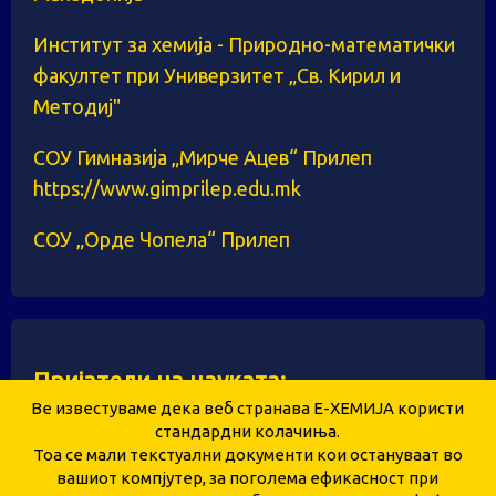
Институт за хемија - Природно-математички
факултет при Универзитет „Св. Кирил и
Методиј"
СОУ Гимназија „Мирче Ацев“ Прилеп
https://www.gimprilep.edu.mk
СОУ „Орде Чопела“ Прилеп
Пријатели на науката:
Ве известуваме дека веб странава Е-ХЕМИЈА користи
стандардни колачиња.
Тоа се мали текстуални документи кои остануваат во
Здружение за унапредување и развој на
вашиот компјутер, за поголема ефикасност при