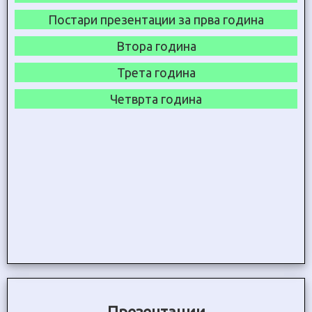
Постари презентации за прва година
Втора година
Трета година
Четврта година
Презентации