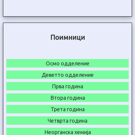
Поимници
Осмо одделение
Деветто одделение
Прва година
Втора година
Трета година
Четврта година
Неорганска хемија