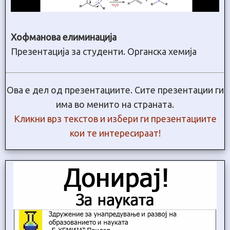
Хофманова елиминација
Презентација за студенти. Органска хемија
Ова е дел од презентациите. Сите презентации ги
има во менито на страната.
Кликни врз текстов и избери ги презентациите
кои те интересираат!