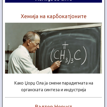
Хемија на карбокатјоните
Како Џорџ Ола ја смени парадигмата на
органската синтеза и индустрија
Валтер Нернст