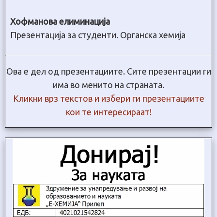
Хофманова елиминација
Презентација за студенти. Органска хемија
Ова е дел од презентациите. Сите презентации ги
има во менито на страната.
Кликни врз текстов и избери ги презентациите
кои те интересираат!