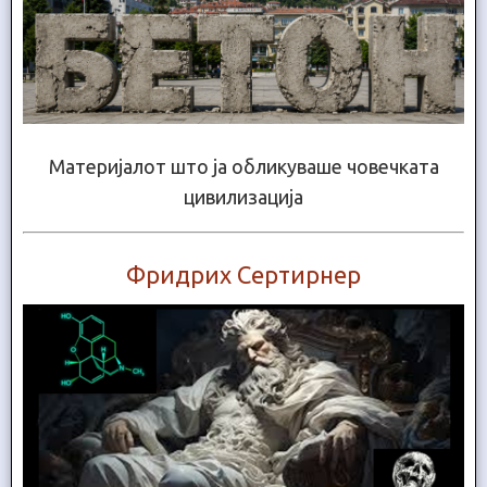
Материјалот што ја обликуваше човечката
цивилизација
Фридрих Сертирнер