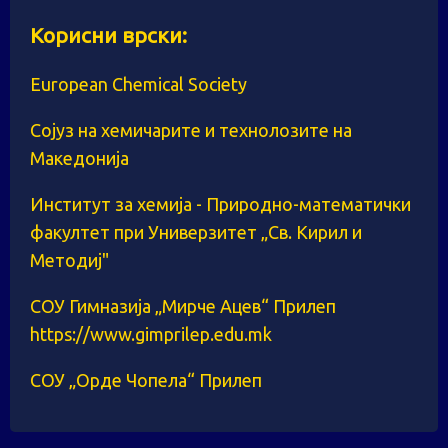
Корисни врски:
European Chemical Society
Сојуз на хемичарите и технолозите на
Македонија
Институт за хемија - Природно-математички
факултет при Универзитет „Св. Кирил и
Методиј"
СОУ Гимназија „Мирче Ацев“ Прилеп
https://www.gimprilep.edu.mk
СОУ „Орде Чопела“ Прилеп