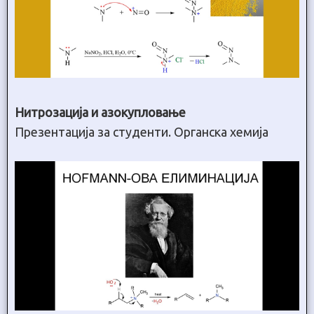
Нитрозација и азокупловање
Презентација за студенти. Органска хемија