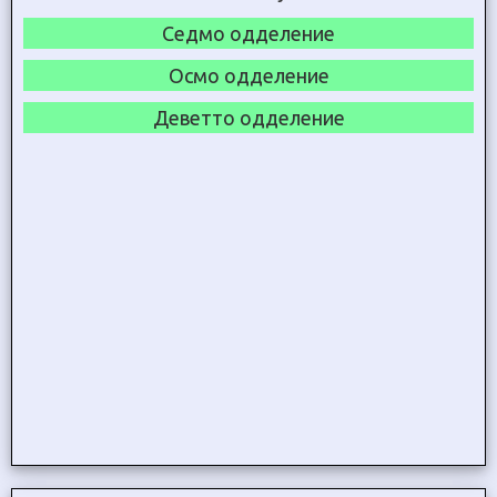
Седмо одделение
Осмо одделение
Деветто одделение