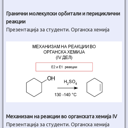
Гранични молекулски орбитали и перициклични
реакции
Презентација за студенти. Органска хемија
Механизам на реакции во органската хемија IV
Презентација за студенти. Органска хемија