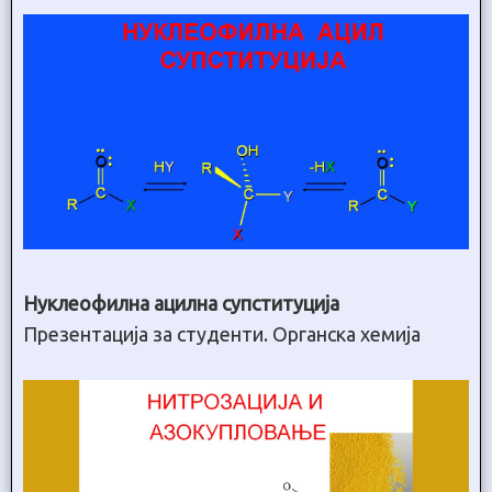
Нуклеофилна ацилна супституција
Презентација за студенти. Органска хемија