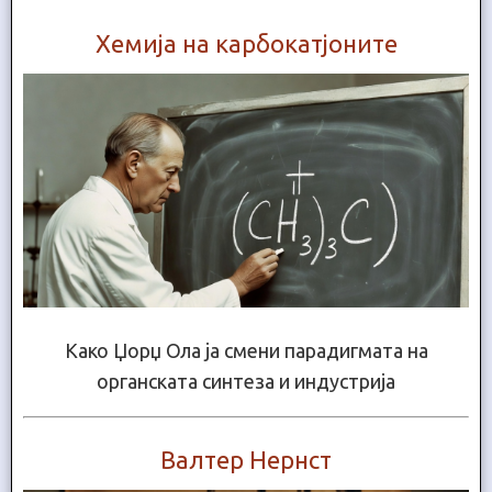
Хемија на карбокатјоните
Како Џорџ Ола ја смени парадигмата на
органската синтеза и индустрија
Валтер Нернст