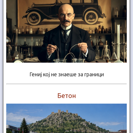
Гениј кој не знаеше за граници
Бетон