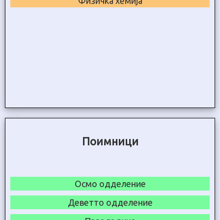
Физичка хемија
Поимници
Осмо одделение
Деветто одделение