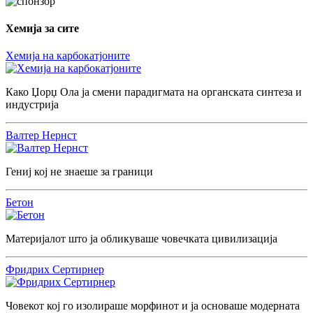
Хемија за сите
Хемија на карбокатјоните
Како Џорџ Ола ја смени парадигмата на органската синтеза и
индустрија
Валтер Нернст
Гениј кој не знаеше за граници
Бетон
Материјалот што ја обликуваше човечката цивилизација
Фридрих Сертирнер
Човекот кој го изолираше морфинот и ја основаше модерната