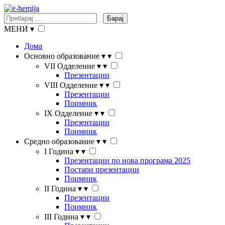
Барај
МЕНИ
▾
Дома
Основно образование
▾
▾
VII Одделение
▾
▾
Презентации
VIII Одделение
▾
▾
Презентации
Поимник
IX Одделение
▾
▾
Презентации
Поимник
Средно образование
▾
▾
I Година
▾
▾
Презентации по нова програма 2025
Постари презентации
Поимник
II Година
▾
▾
Презентации
Поимник
III Година
▾
▾