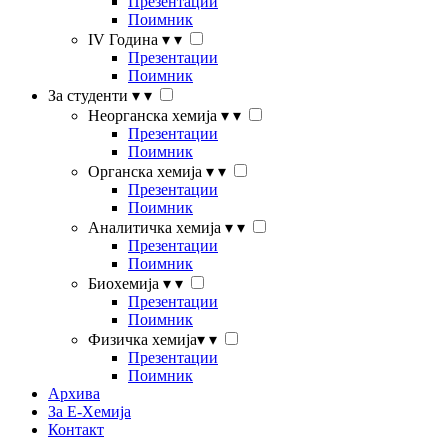
Презентации
Поимник
IV Година
▾
▾
Презентации
Поимник
За студенти
▾
▾
Неорганска хемија
▾
▾
Презентации
Поимник
Органска хемија
▾
▾
Презентации
Поимник
Аналитичка хемија
▾
▾
Презентации
Поимник
Биохемија
▾
▾
Презентации
Поимник
Физичка хемија
▾
▾
Презентации
Поимник
Архива
За Е-Хемија
Контакт