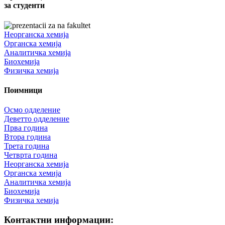
за студенти
Неорганска хемија
Органска хемија
Аналитичка хемија
Биохемија
Физичка хемија
Поимници
Осмо одделение
Деветто одделение
Прва година
Втора година
Трета година
Четврта година
Неорганска хемија
Органска хемија
Аналитичка хемија
Биохемија
Физичка хемија
Контактни информации: