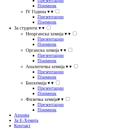
Презентации
Поимник
IV Година
▾
▾
Презентации
Поимник
За студенти
▾
▾
Неорганска хемија
▾
▾
Презентации
Поимник
Органска хемија
▾
▾
Презентации
Поимник
Аналитичка хемија
▾
▾
Презентации
Поимник
Биохемија
▾
▾
Презентации
Поимник
Физичка хемија
▾
▾
Презентации
Поимник
Архива
За Е-Хемија
Контакт