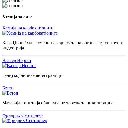
Хемија за сите
Хемија на карбокатјоните
Како Џорџ Ола ја смени парадигмата на органската синтеза и
индустрија
Валтер Нернст
Гениј кој не знаеше за граници
Бетон
Материјалот што ја обликуваше човечката цивилизација
Фридрих Сертирнер