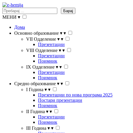
Барај
МЕНИ
▾
Дома
Основно образование
▾
▾
VII Одделение
▾
▾
Презентации
VIII Одделение
▾
▾
Презентации
Поимник
IX Одделение
▾
▾
Презентации
Поимник
Средно образование
▾
▾
I Година
▾
▾
Презентации по нова програма 2025
Постари презентации
Поимник
II Година
▾
▾
Презентации
Поимник
III Година
▾
▾