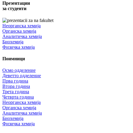
Презентации
за студенти
Неорганска хемија
Органска хемија
Аналитичка хемија
Биохемија
Физичка хемија
Поимници
Осмо одделение
Деветто одделение
Прва година
Втора година
Трета година
Четврта година
Неорганска хемија
Органска хемија
Аналитичка хемија
Биохемија
Физичка хемија