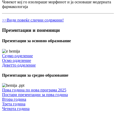
Човекот кој го изолираше морфинот и ја основаше модерната
фармакологија
>>Види повеќе слични содржини!
Презентации и поимници
Презентации за основно образование
Седмо одделение
Осмо одделение
Деветто одделение
Презентации за средно образование
Прва година по нова програма 2025
Постари презентации за прва година
Втора година
Трета година
Четврта година