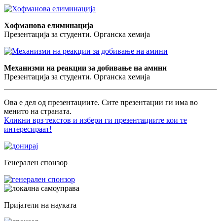
Хофманова елиминација
Презентација за студенти. Органска хемија
Механизми на реакции за добивање на амини
Презентација за студенти. Органска хемија
Ова е дел од презентациите. Сите презентации ги има во
менито на страната.
Кликни врз текстов и избери ги презентациите кои те
интересираат!
Генерален спонзор
Пријатели на науката