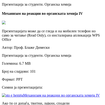
Презентација за студенти. Органска хемија
Механизам на реакции во органската хемија IV
Презентацијата може да се гледа и на мобилен телефон но
само за читање (Read Only), со инсталирана апликација WPS
Office
Автор: Проф. Блаже Димески
Презентација за студенти. Oрганска хемија
Големина: 6.7 МB
Број на слајдови: 101
Формат: PPT
Симни ја презентацијата:
Механизам на реакции во органската хемија IV
Ако ти се допаѓа, твитни, лајкни, сподели