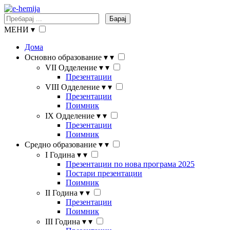
Барај
МЕНИ
▾
Дома
Основно образование
▾
▾
VII Одделение
▾
▾
Презентации
VIII Одделение
▾
▾
Презентации
Поимник
IX Одделение
▾
▾
Презентации
Поимник
Средно образование
▾
▾
I Година
▾
▾
Презентации по нова програма 2025
Постари презентации
Поимник
II Година
▾
▾
Презентации
Поимник
III Година
▾
▾