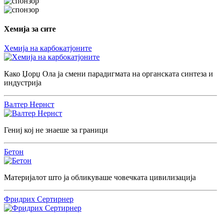
Хемија за сите
Хемија на карбокатјоните
Како Џорџ Ола ја смени парадигмата на органската синтеза и
индустрија
Валтер Нернст
Гениј кој не знаеше за граници
Бетон
Материјалот што ја обликуваше човечката цивилизација
Фридрих Сертирнер