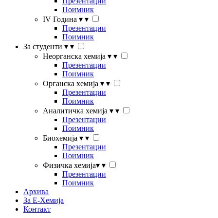
Презентации
Поимник
IV Година
▾
▾
Презентации
Поимник
За студенти
▾
▾
Неорганска хемија
▾
▾
Презентации
Поимник
Органска хемија
▾
▾
Презентации
Поимник
Аналитичка хемија
▾
▾
Презентации
Поимник
Биохемија
▾
▾
Презентации
Поимник
Физичка хемија
▾
▾
Презентации
Поимник
Архива
За Е-Хемија
Контакт