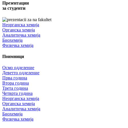
Презентации
за студенти
Неорганска хемија
Органска хемија
Аналитичка хемија
Биохемија
Физичка хемија
Поимници
Осмо одделение
Деветто одделение
Прва година
Втора година
Трета година
Четврта година
Неорганска хемија
Органска хемија
Аналитичка хемија
Биохемија
Физичка хемија