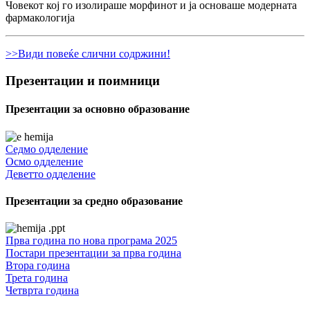
Човекот кој го изолираше морфинот и ја основаше модерната
фармакологија
>>Види повеќе слични содржини!
Презентации и поимници
Презентации за основно образование
Седмо одделение
Осмо одделение
Деветто одделение
Презентации за средно образование
Прва година по нова програма 2025
Постари презентации за прва година
Втора година
Трета година
Четврта година