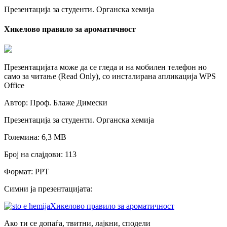
Презентација за студенти. Органска хемија
Хикелово правило за ароматичност
Презентацијата може да се гледа и на мобилен телефон но
само за читање (Read Only), со инсталирана апликација WPS
Office
Автор: Проф. Блаже Димески
Презентација за студенти. Oрганска хемија
Големина: 6,3 МB
Број на слајдови: 113
Формат: PPT
Симни ја презентацијата:
Хикелово правило за ароматичност
Ако ти се допаѓа, твитни, лајкни, сподели