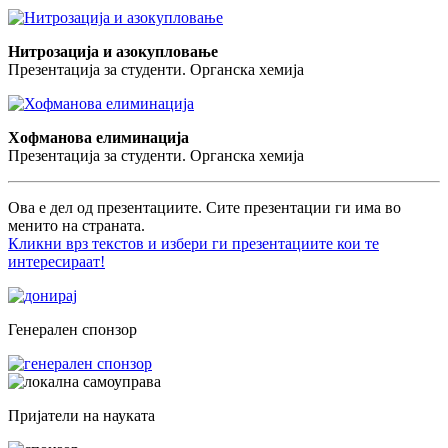
Нитрозација и азокупловање
Презентација за студенти. Органска хемија
Хофманова елиминација
Презентација за студенти. Органска хемија
Ова е дел од презентациите. Сите презентации ги има во
менито на страната.
Кликни врз текстов и избери ги презентациите кои те
интересираат!
Генерален спонзор
Пријатели на науката