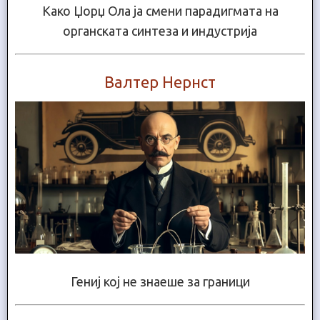
Како Џорџ Ола ја смени парадигмата на
органската синтеза и индустрија
Валтер Нернст
Гениј кој не знаеше за граници