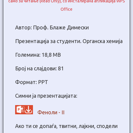
само за читање (Read Only), со инсталирана апликација WPS
Office
Автор: Проф. Блаже Димески
Презентација за студенти. Oрганска хемија
Големина: 18,8 МB
Број на слајдови: 81
Формат: PPT
Симни ја презентацијата:
Феноли - II
Ако ти се допаѓа, твитни, лајкни, сподели