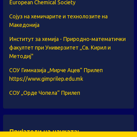
European Chemical Society
Сојуз на хемичарите и технолозите на
Македонија
Институт за хемија - Природно-математички
факултет при Универзитет „Св. Кирил и
Методиј"
СОУ Гимназија „Мирче Ацев“ Прилеп
https://www.gimprilep.edu.mk
СОУ „Орде Чопела“ Прилеп
Пријатели на науката: