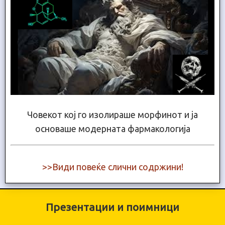
Човекот кој го изолираше морфинот и ја
основаше модерната фармакологија
>>Види повеќе слични содржини!
Презентации и поимници