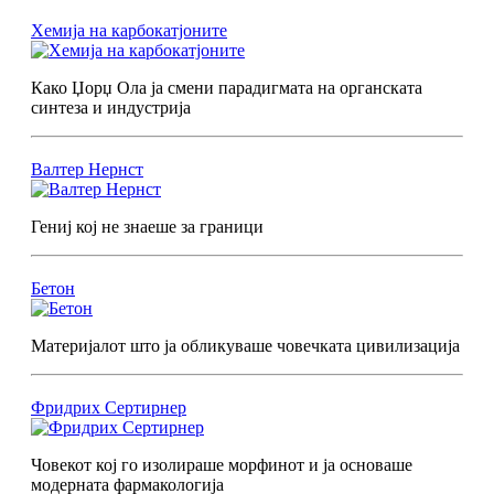
Хемија на карбокатјоните
Како Џорџ Ола ја смени парадигмата на органската
синтеза и индустрија
Валтер Нернст
Гениј кој не знаеше за граници
Бетон
Материјалот што ја обликуваше човечката цивилизација
Фридрих Сертирнер
Човекот кој го изолираше морфинот и ја основаше
модерната фармакологија