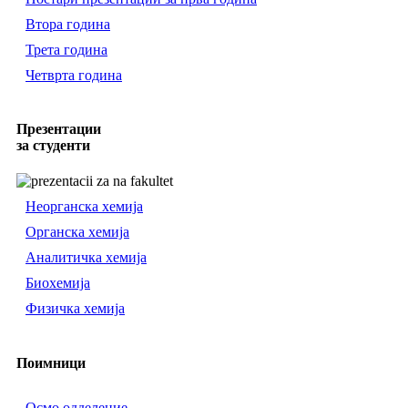
Втора година
Трета година
Четврта година
Презентации
за студенти
Неорганска хемија
Органска хемија
Аналитичка хемија
Биохемија
Физичка хемија
Поимници
Осмо одделение