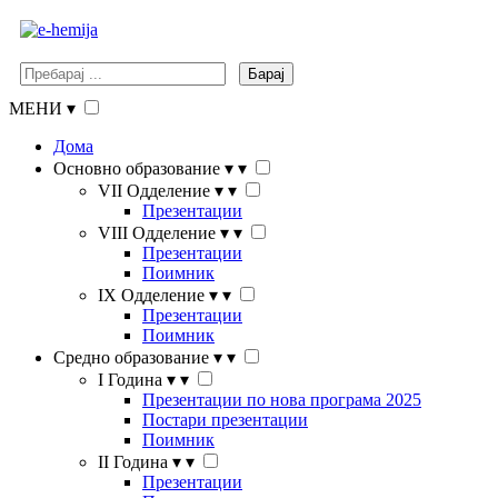
Барај
МЕНИ
▾
Дома
Основно образование
▾
▾
VII Одделение
▾
▾
Презентации
VIII Одделение
▾
▾
Презентации
Поимник
IX Одделение
▾
▾
Презентации
Поимник
Средно образование
▾
▾
I Година
▾
▾
Презентации по нова програма 2025
Постари презентации
Поимник
II Година
▾
▾
Презентации