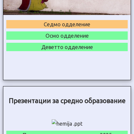
Седмо одделение
Осмо одделение
Деветто одделение
Презентации за средно образование