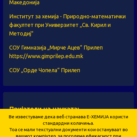
Македонија
Институт за хемија - Природно-математички
факултет при Универзитет „Св. Кирил и
Методиј"
СОУ Гимназија „Мирче Ацев“ Прилеп
https://www.gimprilep.edu.mk
СОУ „Орде Чопела“ Прилеп
Пријатели на науката:
Ве известуваме дека веб странава Е-ХЕМИЈА користи
стандардни колачиња.
Тоа се мали текстуални документи кои остануваат во
Здружение за унапредување и развој на
вашиот компјутер, за поголема ефикасност при