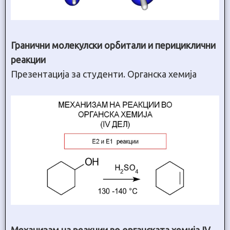
Гранични молекулски орбитали и перициклични
реакции
Презентација за студенти. Органска хемија
Механизам на реакции во органската хемија IV