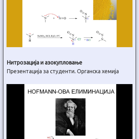
Нитрозација и азокупловање
Презентација за студенти. Органска хемија