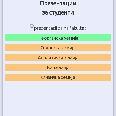
Презентации
за студенти
Неорганска хемија
Органска хемија
Аналитичка хемија
Биохемија
Физичка хемија