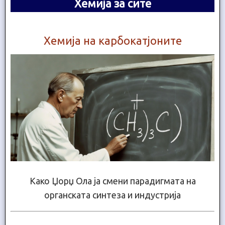
Хемија за сите
Хемија на карбокатјоните
Како Џорџ Ола ја смени парадигмата на
органската синтеза и индустрија