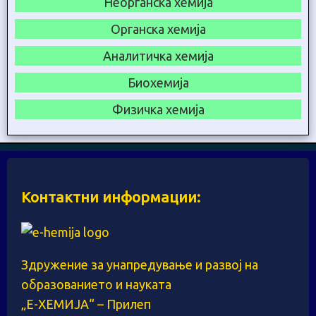
Неорганска хемија
Органска хемија
Аналитичка хемија
Биохемија
Физичка хемија
Контактни информации:
Здружение за унапредување и развој на
образованието и науката
„Е-ХЕМИЈА“ – Прилеп