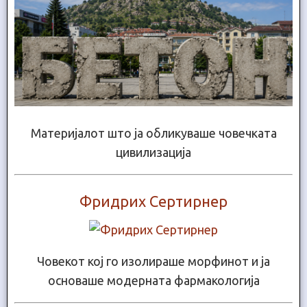
Материјалот што ја обликуваше човечката
цивилизација
Фридрих Сертирнер
Човекот кој го изолираше морфинот и ја
основаше модерната фармакологија