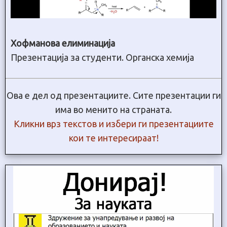
Хофманова елиминација
Презентација за студенти. Органска хемија
Ова е дел од презентациите. Сите презентации ги
има во менито на страната.
Кликни врз текстов и избери ги презентациите
кои те интересираат!