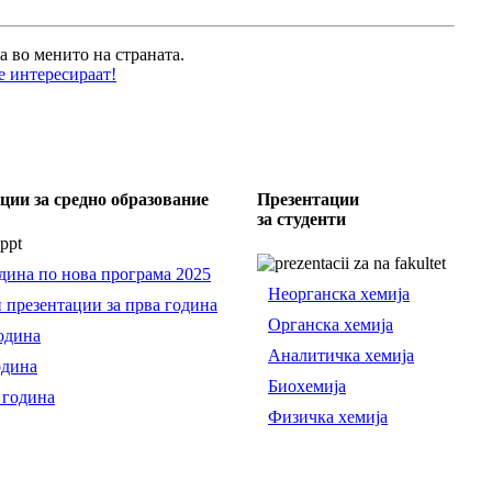
а во менито на страната.
е интересираат!
ции за средно образование
Презентации
за студенти
дина по нова програма 2025
Неорганска хемија
 презентации за прва година
Органска хемија
одина
Аналитичка хемија
одина
Биохемија
 година
Физичка хемија