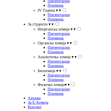
Презентации
Поимник
IV Година
▾
▾
Презентации
Поимник
За студенти
▾
▾
Неорганска хемија
▾
▾
Презентации
Поимник
Органска хемија
▾
▾
Презентации
Поимник
Аналитичка хемија
▾
▾
Презентации
Поимник
Биохемија
▾
▾
Презентации
Поимник
Физичка хемија
▾
▾
Презентации
Поимник
Архива
За Е-Хемија
Контакт