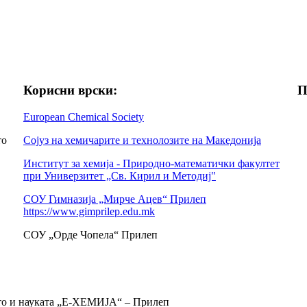
Корисни врски:
П
European Chemical Society
то
Сојуз на хемичарите и технолозите на Македонија
Институт за хемија - Природно-математички факултет
при Универзитет „Св. Кирил и Методиј"
СОУ Гимназија „Мирче Ацев“ Прилеп
https://www.gimprilep.edu.mk
СОУ „Орде Чопела“ Прилеп
ето и науката „Е-ХЕМИЈА“ – Прилеп