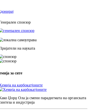
Генерален спонзор
Пријатели на науката
емија за сите
Хемија на карбокатјоните
Како Џорџ Ола ја смени парадигмата на органската
синтеза и индустрија