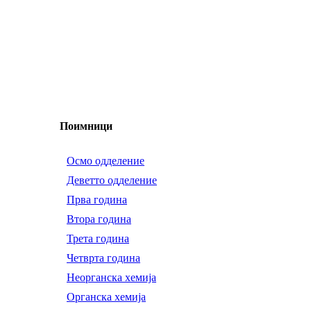
Поимници
Осмо одделение
Деветто одделение
Прва година
Втора година
Трета година
Четврта година
Неорганска хемија
Органска хемија