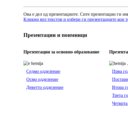
Ова е дел од презентациите. Сите презентации ги им
Кликни врз текстов и избери ги презентациите кои т
Презентации и поимници
Презентации за основно образование
Презента
Седмо одделение
Прва го
Осмо одделение
Постари
Деветто одделение
Втора г
Трета г
Четврта