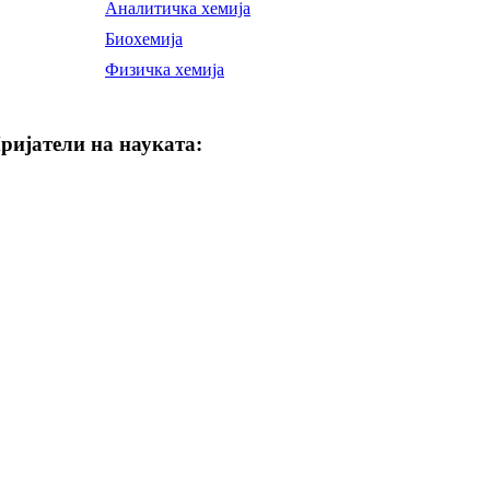
Аналитичка хемија
Биохемија
Физичка хемија
ријатели на науката: