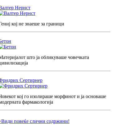
Валтер Нернст
Гениј кој не знаеше за граници
Бетон
Материјалот што ја обликуваше човечката
цивилизација
Фридрих Сертирнер
Човекот кој го изолираше морфинот и ја основаше
модерната фармакологија
>Види повеќе слични содржини!