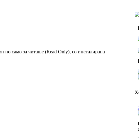
он но само за читање (Read Only), со инсталирана
Х