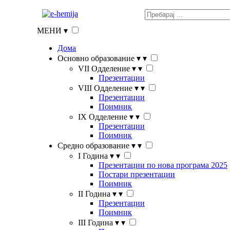
МЕНИ
▾
Дома
Основно образование
▾
▾
VII Одделение
▾
▾
Презентации
VIII Одделение
▾
▾
Презентации
Поимник
IX Одделение
▾
▾
Презентации
Поимник
Средно образование
▾
▾
I Година
▾
▾
Презентации по нова програма 2025
Постари презентации
Поимник
II Година
▾
▾
Презентации
Поимник
III Година
▾
▾