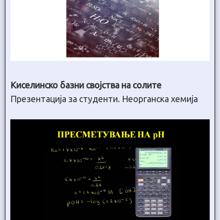
Киселинско базни својства на солите
Презентација за студенти. Неорганска хемија