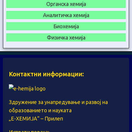
Органска хемија
Аналитичка хемија
Биохемија
Физичка хемија
Контактни информации:
Здружение за унапредување и развој на
образованието и науката
„Е-ХЕМИЈА“ – Прилеп