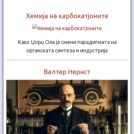
Хемија на карбокатјоните
Како Џорџ Ола ја смени парадигмата на
органската синтеза и индустрија
Валтер Нернст