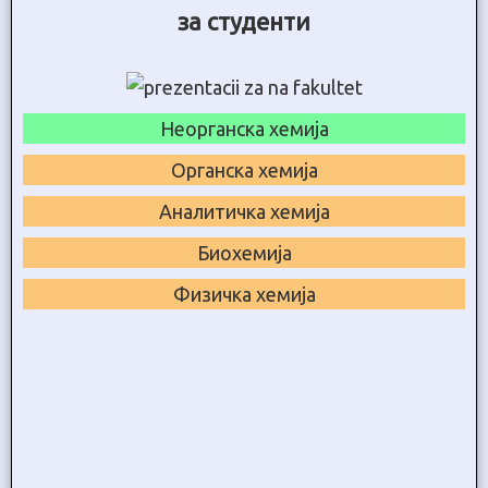
за студенти
Неорганска хемија
Органска хемија
Аналитичка хемија
Биохемија
Физичка хемија