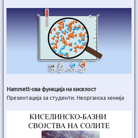
Hammett-oва функција на киселост
Презентација за студенти. Неорганска хемија