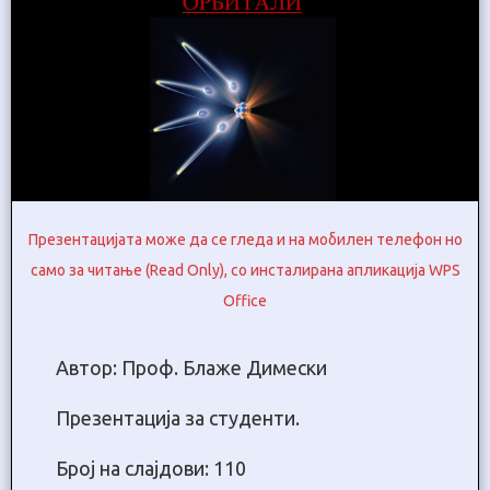
Презентацијата може да се гледа и на мобилен телефон но
само за читање (Read Only), со инсталирана апликација WPS
Office
Автор: Проф. Блаже Димески
Презентација за студенти.
Број на слајдови: 110