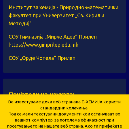
Институт за хемија - Природно-математички
факултет при Универзитет „Св. Кирил и
Методиј"
СОУ Гимназија „Мирче Ацев“ Прилеп
https://www.gimprilep.edu.mk
СОУ „Орде Чопела“ Прилеп
Пријатели на науката:
Ве известуваме дека веб странава Е-ХЕМИЈА користи
стандардни колачиња.
Тоа се мали текстуални документи кои остануваат во
Здружение за унапредување и развој на
вашиот компјутер, за поголема ефикасност при
посетувањето на нашата веб страна. Ако ги прифаќате
образованието и науката „Е-ХЕМИЈА“ – Прилеп