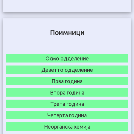
Поимници
Осмо одделение
Деветто одделение
Прва година
Втора година
Трета година
Четврта година
Неорганска хемија