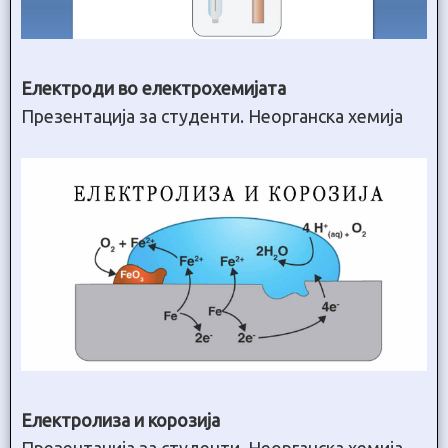
Електроди во електрохемијата
Презентација за студенти. Неорганска хемија
Електролиза и корозија
Презентација за студенти. Неорганска хемија