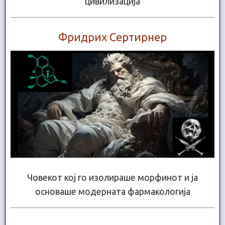
цивилизација
Фридрих Сертирнер
Човекот кој го изолираше морфинот и ја
основаше модерната фармакологија