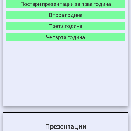
Постари презентации за прва година
Втора година
Трета година
Четврта година
Презентации