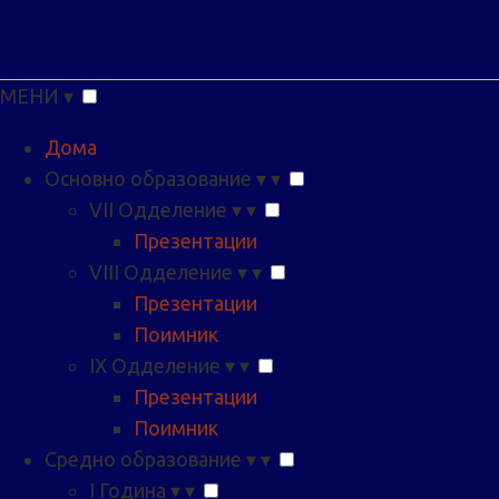
МЕНИ
▾
Дома
Основно образование
▾
▾
VII Одделение
▾
▾
Презентации
VIII Одделение
▾
▾
Презентации
Поимник
IX Одделение
▾
▾
Презентации
Поимник
Средно образование
▾
▾
I Година
▾
▾