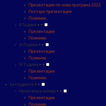
Презентации по нова програма 2025
Постари презентации
Поимник
II Година
▾
▾
Презентации
Поимник
III Година
▾
▾
Презентации
Поимник
IV Година
▾
▾
Презентации
Поимник
За студенти
▾
▾
Неорганска хемија
▾
▾
Презентации
Поимник