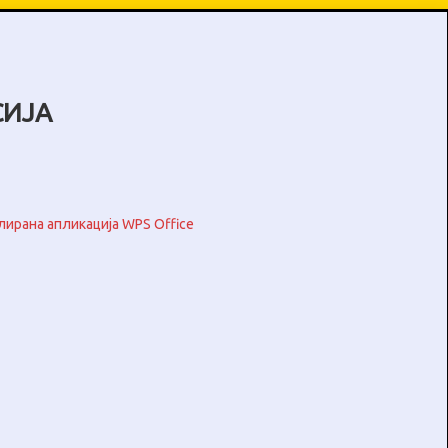
СИЈА
лирана апликација WPS Office