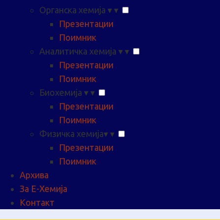
Органска хемија
▾
▾
Презентации
Поимник
Аналитичка хемија
▾
▾
Презентации
Поимник
Биохемија
▾
▾
Презентации
Поимник
Физичка хемија
▾
▾
Презентации
Поимник
Архива
За Е-Хемија
Контакт