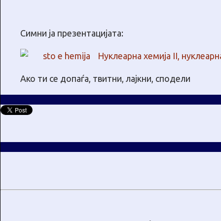
Симни ја презентацијата:
Нуклеарна хемија II, нуклеарн
Ако ти се допаѓа, твитни, лајкни, сподели