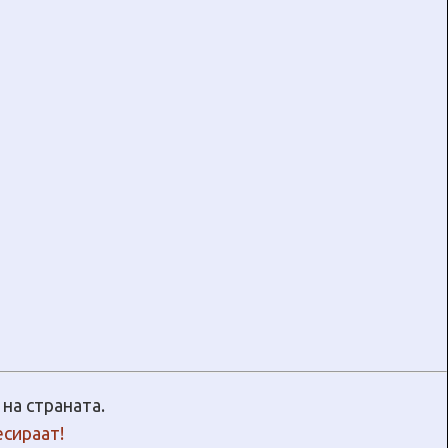
на страната.
есираат!