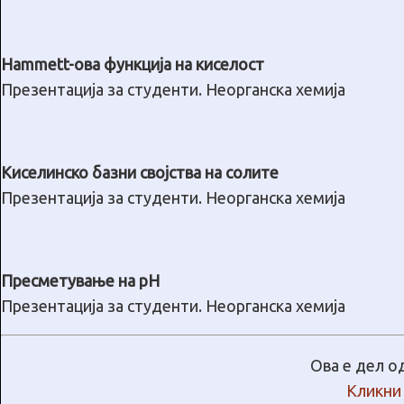
Hammett-oва функција на киселост
Презентација за студенти. Неорганска хемија
Киселинско базни својства на солите
Презентација за студенти. Неорганска хемија
Пресметување на pH
Презентација за студенти. Неорганска хемија
Ова е дел о
Кликни 