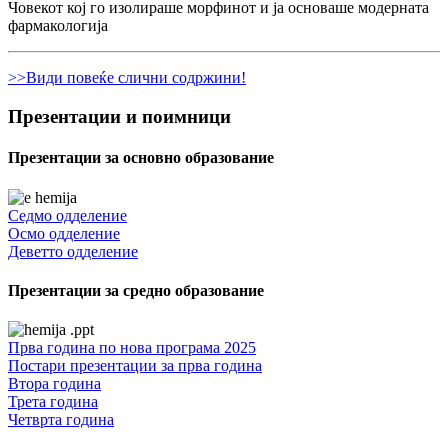
Човекот кој го изолираше морфинот и ја основаше модерната
фармакологија
>>Види повеќе слични содржини!
Презентации и поимници
Презентации за основно образование
Седмо одделение
Осмо одделение
Деветто одделение
Презентации за средно образование
Прва година по нова програма 2025
Постари презентации за прва година
Втора година
Трета година
Четврта година