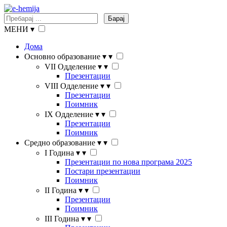
Барај
МЕНИ
▾
Дома
Основно образование
▾
▾
VII Одделение
▾
▾
Презентации
VIII Одделение
▾
▾
Презентации
Поимник
IX Одделение
▾
▾
Презентации
Поимник
Средно образование
▾
▾
I Година
▾
▾
Презентации по нова програма 2025
Постари презентации
Поимник
II Година
▾
▾
Презентации
Поимник
III Година
▾
▾