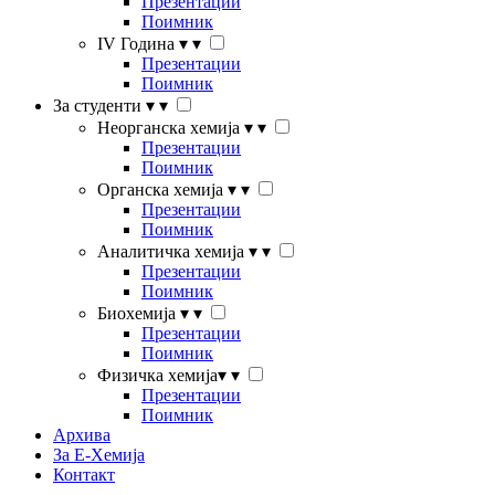
Презентации
Поимник
IV Година
▾
▾
Презентации
Поимник
За студенти
▾
▾
Неорганска хемија
▾
▾
Презентации
Поимник
Органска хемија
▾
▾
Презентации
Поимник
Аналитичка хемија
▾
▾
Презентации
Поимник
Биохемија
▾
▾
Презентации
Поимник
Физичка хемија
▾
▾
Презентации
Поимник
Архива
За Е-Хемија
Контакт