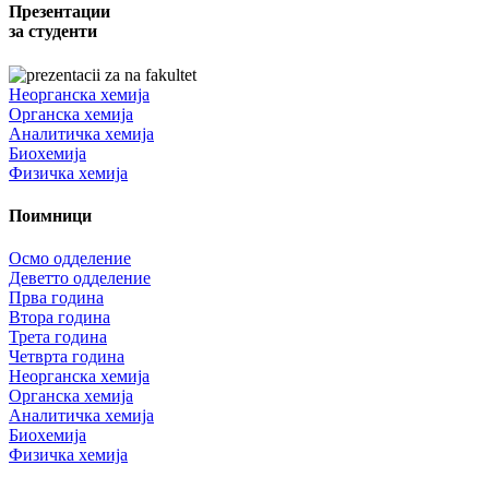
Презентации
за студенти
Неорганска хемија
Органска хемија
Аналитичка хемија
Биохемија
Физичка хемија
Поимници
Осмо одделение
Деветто одделение
Прва година
Втора година
Трета година
Четврта година
Неорганска хемија
Органска хемија
Аналитичка хемија
Биохемија
Физичка хемија