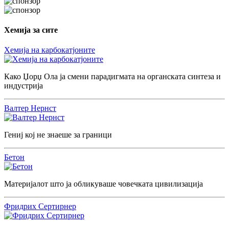
Хемија за сите
Хемија на карбокатјоните
Како Џорџ Ола ја смени парадигмата на органската синтеза и
индустрија
Валтер Нернст
Гениј кој не знаеше за граници
Бетон
Материјалот што ја обликуваше човечката цивилизација
Фридрих Сертирнер