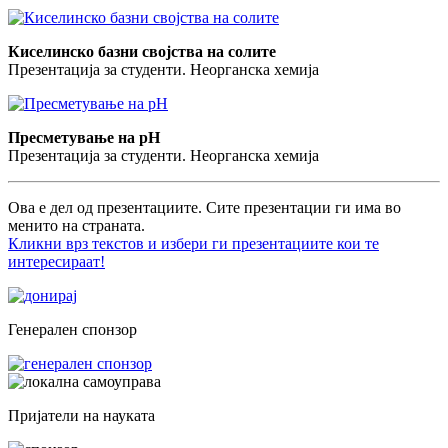
Киселинско базни својства на солите
Презентација за студенти. Неорганска хемија
Пресметување на pH
Презентација за студенти. Неорганска хемија
Ова е дел од презентациите. Сите презентации ги има во
менито на страната.
Кликни врз текстов и избери ги презентациите кои те
интересираат!
Генерален спонзор
Пријатели на науката