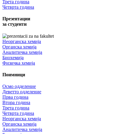
Трета година
Четврта година
Презентации
за студенти
Неорганска хемија
Органска хемија
Аналитичка хемија
Биохемија
Физичка хемија
Поимници
Осмо одделение
Деветто одделение
Прва година
Втора година
Трета година
Четврта година
Неорганска хемија
Органска хемија
Аналитичка хемија