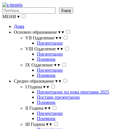
Барај
МЕНИ
▾
Дома
Основно образование
▾
▾
VII Одделение
▾
▾
Презентации
VIII Одделение
▾
▾
Презентации
Поимник
IX Одделение
▾
▾
Презентации
Поимник
Средно образование
▾
▾
I Година
▾
▾
Презентации по нова програма 2025
Постари презентации
Поимник
II Година
▾
▾
Презентации
Поимник
III Година
▾
▾