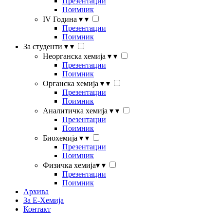
Презентации
Поимник
IV Година
▾
▾
Презентации
Поимник
За студенти
▾
▾
Неорганска хемија
▾
▾
Презентации
Поимник
Органска хемија
▾
▾
Презентации
Поимник
Аналитичка хемија
▾
▾
Презентации
Поимник
Биохемија
▾
▾
Презентации
Поимник
Физичка хемија
▾
▾
Презентации
Поимник
Архива
За Е-Хемија
Контакт