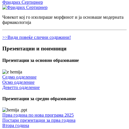
Фридрих Сертирнер
Човекот кој го изолираше морфинот и ја основаше модерната
фармакологија
>>Види повеќе слични содржини!
Презентации и поимници
Презентации за основно образование
Седмо одделение
Осмо одделение
Деветто одделение
Презентации за средно образование
Прва година по нова програма 2025
Постари презентации за прва година
Втора година