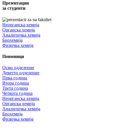
Презентации
за студенти
Неорганска хемија
Органска хемија
Аналитичка хемија
Биохемија
Физичка хемија
Поимници
Осмо одделение
Деветто одделение
Прва година
Втора година
Трета година
Четврта година
Неорганска хемија
Органска хемија
Аналитичка хемија
Биохемија
Физичка хемија