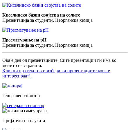
Киселинско базни својства на солите
Презентација за студенти. Неорганска хемија
Пресметување на pH
Презентација за студенти. Неорганска хемија
Ова е дел од презентациите. Сите презентации ги има во
менито на страната.
Кликни врз текстов и избери ги презентациите кои те
интересираат!
Генерален спонзор
Пријатели на науката