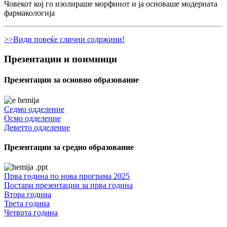
Човекот кој го изолираше морфинот и ја основаше модерната
фармакологија
>>Види повеќе слични содржини!
Презентации и поимници
Презентации за основно образование
Седмо одделение
Осмо одделение
Деветто одделение
Презентации за средно образование
Прва година по нова програма 2025
Постари презентации за прва година
Втора година
Трета година
Четврта година