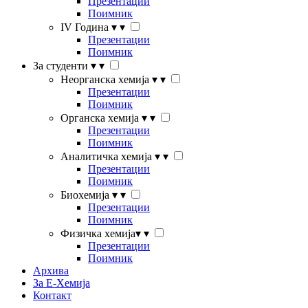
Презентации
Поимник
IV Година
▾
▾
Презентации
Поимник
За студенти
▾
▾
Неорганска хемија
▾
▾
Презентации
Поимник
Органска хемија
▾
▾
Презентации
Поимник
Аналитичка хемија
▾
▾
Презентации
Поимник
Биохемија
▾
▾
Презентации
Поимник
Физичка хемија
▾
▾
Презентации
Поимник
Архива
За Е-Хемија
Контакт