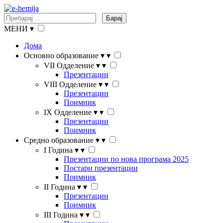
Барај
МЕНИ
▾
Дома
Основно образование
▾
▾
VII Одделение
▾
▾
Презентации
VIII Одделение
▾
▾
Презентации
Поимник
IX Одделение
▾
▾
Презентации
Поимник
Средно образование
▾
▾
I Година
▾
▾
Презентации по нова програма 2025
Постари презентации
Поимник
II Година
▾
▾
Презентации
Поимник
III Година
▾
▾