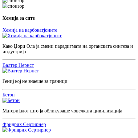
Хемија за сите
Хемија на карбокатјоните
Како Џорџ Ола ја смени парадигмата на органската синтеза и
индустрија
Валтер Нернст
Гениј кој не знаеше за граници
Бетон
Материјалот што ја обликуваше човечката цивилизација
Фридрих Сертирнер