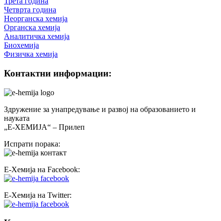
Трета година
Четврта година
Неорганска хемија
Органска хемија
Аналитичка хемија
Биохемија
Физичка хемија
Контактни информации:
Здружение за унапредување и развој на образованието и
науката
„Е-ХЕМИЈА“ – Прилеп
Испрати порака:
Е-Хемија на Facebook:
Е-Хемија на Twitter: