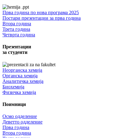
Прва година по нова програма 2025
Постари презентации за прва година
Втора година
Трета година
Четврта година
Презентации
за студенти
Неорганска хемија
Органска хемија
Аналитичка хемија
Биохемија
Физичка хемија
Поимници
Осмо одделение
Деветто одделение
Прва година
Втора година