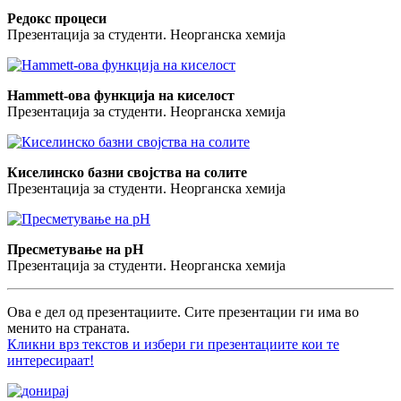
Редокс процеси
Презентација за студенти. Неорганска хемија
Hammett-oва функција на киселост
Презентација за студенти. Неорганска хемија
Киселинско базни својства на солите
Презентација за студенти. Неорганска хемија
Пресметување на pH
Презентација за студенти. Неорганска хемија
Ова е дел од презентациите. Сите презентации ги има во
менито на страната.
Кликни врз текстов и избери ги презентациите кои те
интересираат!