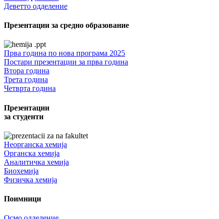
Деветто одделение
Презентации за средно образование
Прва година по нова програма 2025
Постари презентации за прва година
Втора година
Трета година
Четврта година
Презентации
за студенти
Неорганска хемија
Органска хемија
Аналитичка хемија
Биохемија
Физичка хемија
Поимници
Осмо одделение