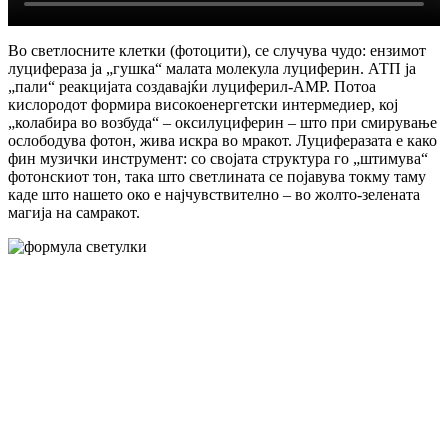
Во светлосните клетки (фотоцити), се случува чудо: ензимот
луцифераза ја „гушка“ малата молекула луциферин. АТП ја
„пали“ реакцијата создавајќи луциферил-AMP. Потоа
кислородот формира високоенергетски интермедиер, кој
„колабира во возбуда“ – оксилуциферин – што при смирување
ослободува фотон, жива искра во мракот. Луциферазата е како
фин музички инструмент: со својата структура го „штимува“
фотонскиот тон, така што светлината се појавува токму таму
каде што нашето око е најчувствително – во жолто-зелената
магија на самракот.