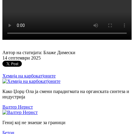
Автор на статијата: Блаже Димески
14 септември 2025
Хемија на карбокатјоните
Како Џорџ Ола ја смени парадигмата на органската синтеза и
индустрија
Валтер Нернст
Гениј кој не знаеше за граници
Бетон