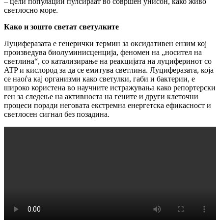
– цели популации пулсираат во совршен унисон, како живо
светлосно море.
Како и зошто светат светулките
Луциферазата е генерички термин за оксидативен ензим кој
произведува биолуминисценција, феномен на „носител на
светлина“, со катализирање на реакцијата на луциферинот со
ATP и кислород за да се емитува светлина. Луциферазата, која
се наоѓа кај организми како светулки, габи и бактерии, е
широко користена во научните истражувања како репортерски
ген за следење на активноста на гените и други клеточни
процеси поради неговата екстремна енергетска ефикасност и
светлосен сигнал без позадина.