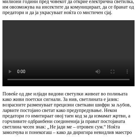
милиони години пред човекот да открие електрична светилка,
им овозможува на инсектите да комуницираат, да се бранат од
предатори и да ја украсуваат ноќта со мистичен сјај.
Повеќе од две илјади видови светулки живеат во полињата
како живи поетски сигнали. За нив, светлината е јазик:
возрасните разменуваат прецизни светкави шифри за љубов,
ларвите постојано светат како предупредување. Некои
предатори го имитираат овој таен код за да измамат жртви, а
горчливите одбранбени соединенија ја прават постојаната
светлина чесен знак:
„
Не јади ме – отровен сум.“ Ноќта
замолчува и понекогаш – како да диригира невидлив маестро