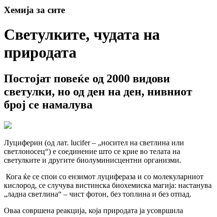
Хемија за сите
Светулките, чудата на
природата
Постојат повеќе од 2000 видови
светулки, но од ден на ден, нивниот
број се намалува
Луциферин (од лат. lucifer – „носител на светлина или
светлоносец“) е соединение што се крие во телата на
светулките и другите биолуминисцентни организми.
Кога ќе се спои со ензимот луцифераза и со молекуларниот
кислород, се случува вистинска биохемиска магија: настанува
„ладна светлина“ – чист фотон, без топлина и без отпад.
Оваа совршена реакција, која природата ја усовршила