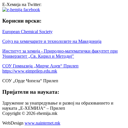
Е-Хемија на Twitter:
Корисни врски:
European Chemical Society
Сојуз на хемичарите и технолозите на Македонија
Институт за хемија - Природно-математички факултет при
Универзитет „Св. Кирил и Методиј"
СОУ Гимназија „Мирче Ацев“ Прилеп
https://www.gimprilep.edu.mk
СОУ „Орде Чопела“ Прилеп
Пријатели на науката:
Здружение за унапредување и развој на образованието и
науката „Е-ХЕМИЈА“ – Прилеп
Copyright © 2026 ehemija.mk
WebDesign
www.nainternet.mk