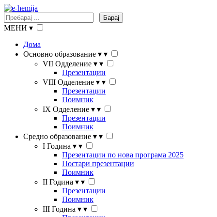
Барај
МЕНИ
▾
Дома
Основно образование
▾
▾
VII Одделение
▾
▾
Презентации
VIII Одделение
▾
▾
Презентации
Поимник
IX Одделение
▾
▾
Презентации
Поимник
Средно образование
▾
▾
I Година
▾
▾
Презентации по нова програма 2025
Постари презентации
Поимник
II Година
▾
▾
Презентации
Поимник
III Година
▾
▾