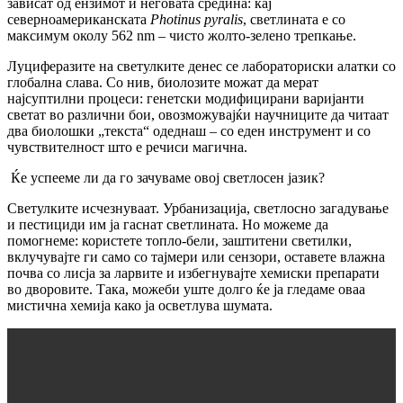
зависат од ензимот и неговата средина: кај
северноамериканската
Photinus pyralis
, светлината е со
максимум околу 562 nm – чисто жолто-зелено трепкање.
Луциферазите на светулките денес се лабораториски алатки со
глобална слава. Со нив, биолозите можат да мерат
најсуптилни процеси: генетски модифицирани варијанти
светат во различни бои, овозможувајќи научниците да читаат
два биолошки „текста“ одеднаш – со еден инструмент и со
чувствителност што е речиси магична.
Ќе успееме ли да го зачуваме овој светлосен јазик?
Светулките исчезнуваат. Урбанизација, светлосно загадување
и пестициди им ја гаснат светлината. Но можеме да
помогнеме: користете топло-бели, заштитени светилки,
вклучувајте ги само со тајмери или сензори, оставете влажна
почва со лисја за ларвите и избегнувајте хемиски препарати
во дворовите. Така, можеби уште долго ќе ја гледаме оваа
мистична хемија како ја осветлува шумата.