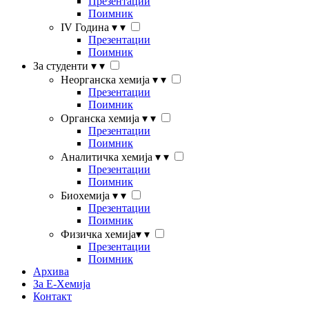
Презентации
Поимник
IV Година
▾
▾
Презентации
Поимник
За студенти
▾
▾
Неорганска хемија
▾
▾
Презентации
Поимник
Органска хемија
▾
▾
Презентации
Поимник
Аналитичка хемија
▾
▾
Презентации
Поимник
Биохемија
▾
▾
Презентации
Поимник
Физичка хемија
▾
▾
Презентации
Поимник
Архива
За Е-Хемија
Контакт