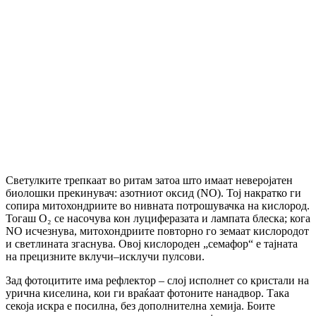
Светулките трепкаат во ритам затоа што имаат неверојатен
биолошки прекинувач: азотниот оксид (NO). Тој накратко ги
сопира митохондриите во нивната потрошувачка на кислород.
Тогаш О₂ се насочува кон луциферазата и лампата блеска; кога
NO исчезнува, митохондриите повторно го земаат кислородот
и светлината згаснува. Овој кислороден „семафор“ е тајната
на прецизните вклучи–исклучи пулсови.
Зад фотоцитите има рефлектор – слој исполнет со кристали на
урична киселина, кои ги враќаат фотоните нанадвор. Така
секоја искра е посилна, без дополнителна хемија. Боите