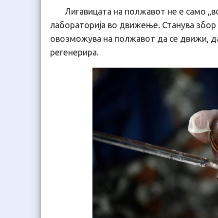
Лигавицата на полжавот не е само „во
лабораторија во движење. Станува збор
овозможува на полжавот да се движи, да
регенерира.