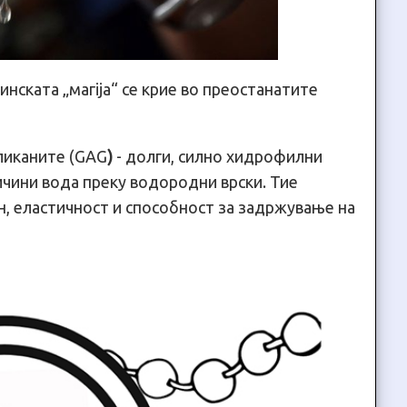
нската „магija“ се крие во преостанатите
гликаните (GAG
)
- долги, силно хидрофилни
ичини вода преку водородни врски. Тие
н, еластичност и способност за задржување на