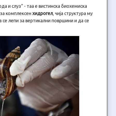
да и слуз“ - таа е вистинска биохемиска
 за комплексен
хидрогел
, чија структура му
 се лепи за вертикални површини и да се