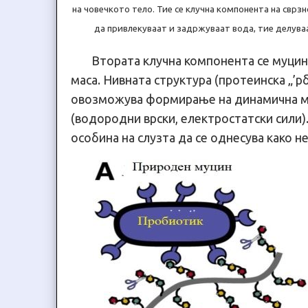
на човечкото тело. Тие се клучна компонента на сврз
да привлекуваат и задржуваат вода, тие делува
Втората клучна компонента се муцин
маса. Нивната структура (протеинска „’
овозможува формирање на динамична мр
(водородни врски, електростатски сили)
особина на слузта да се однесува како н