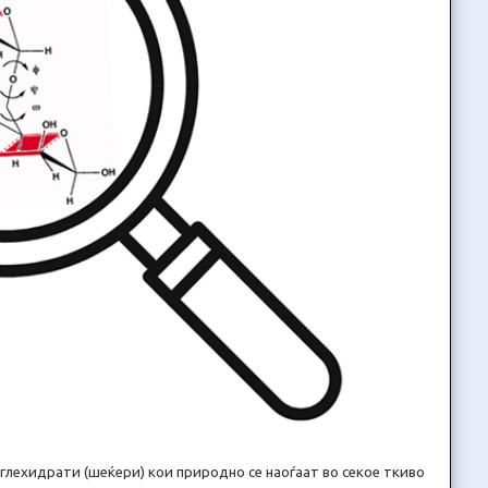
глехидрати (шеќери) кои природно се наоѓаат во секое ткиво