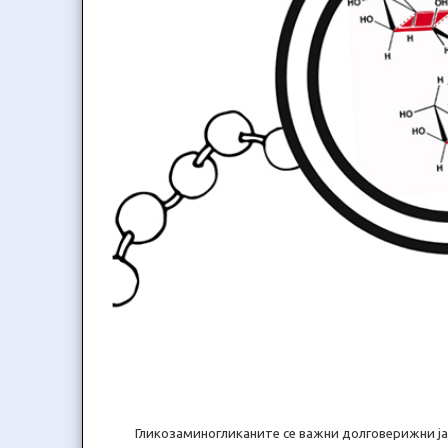
Гликозаминогликаните се важни долговерижни ја