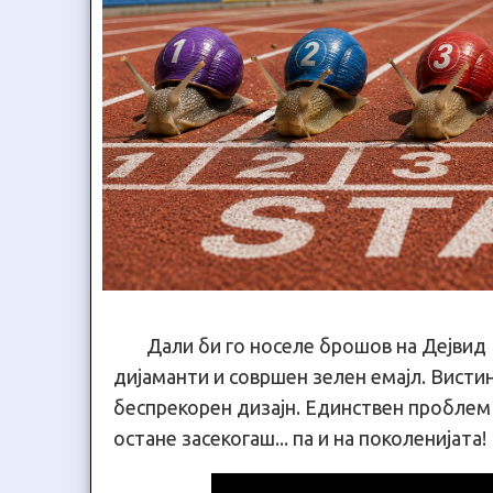
Дали би го носеле брошов на Дејвид 
дијаманти и совршен зелен емајл. Висти
беспрекорен дизајн. Единствен проблем н
остане засекогаш... па и на поколенијата!