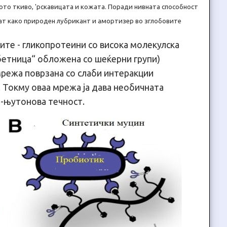
ното ткиво, 'рскавицата и кожата. Поради нивната способност
ат како природен лубрикант и амортизер во зглобовите
ите - гликопротеини со висока молекулска
рбетница“ обложена со шеќерни групи)
ежа поврзана со слаби интеракции
. Токму оваа мрежа ја дава необичната
е-њутонова течност.