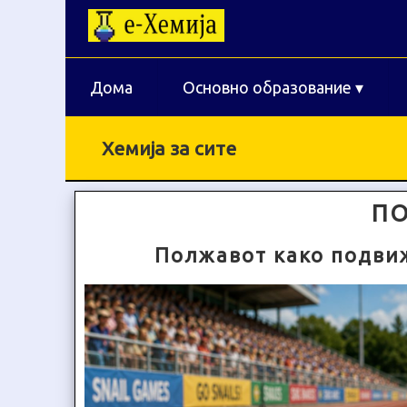
Дома
Основно образование
▾
Хемија за сите
П
Полжавот како подви