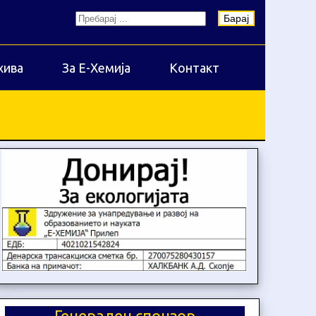
Барај
хива
За Е-Хемија
Контакт
Генерален спонзор