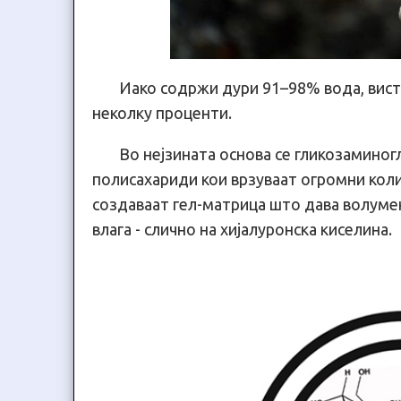
Иако содржи дури 91–98% вода, висти
неколку проценти.
Во нејзината основа се гликозамино
полисахариди кои врзуваат огромни кол
создаваат гел-матрица што дава волуме
влага - слично на хијалуронска киселина.