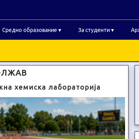
Средно образование
▾
За студенти
▾
Ар
ОЛЖАВ
жна хемиска лабораторија