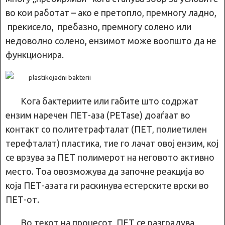
во кои работат – ако е претопло, премногу ладно,
прекисело, пребазно, премногу солено или
недоволно солено, ензимот може воопшто да не
функционира.
Кога бактериите или габите што содржат
ензим наречен ПЕТ-аза (PETase) доаѓаат во
контакт со политетрафталат (ПЕТ, полиетилен
терефталат) пластика, тие го лачат овој ензим, кој
се врзува за ПЕТ полимерот на неговото активно
место. Тоа овозможува да започне реакција во
која ПЕТ-азата ги раскинува естерските врски во
ПЕТ-от.
Во текот на процесот, ПЕТ се разградува