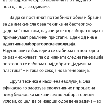
постојано ја создаваме.
За да се постигнат потребниот обем и брзина
за да има смисла оваа техника на бактериско
„јадење“ пластика, научниците од лабораторијата
применуваат различни пристапи. Еден од нив е
адаптивна лабораториска еволуција
.
Најуспешните бактерии се одбираат и повторно
се размножуваат, па од нивната следна генерација
повторно се избираат најдобрите „јадачи на
пластика“ – и така со секоја нова генерација.
Друга техника е насочена еволуција. Ова
ефикасно го забрзува еволутивниот процес на
некој биолошки механизам во лабораториски
услови, со цел да се изврши одредена задача – во