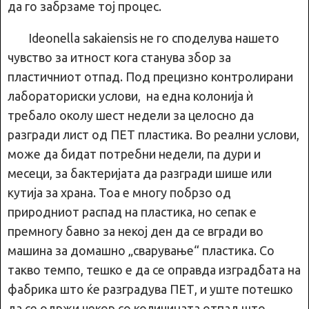
да го забрзаме тој процес.
Ideonella sakaiensis не го споделува нашето
чувство за итност кога станува збор за
пластичниот отпад. Под прецизно контролирани
лабораториски услови, на една колонија ѝ
требало околу шест недели за целосно да
разгради лист од ПЕТ пластика. Во реални услови,
може да бидат потребни недели, па дури и
месеци, за бактеријата да разгради шише или
кутија за храна. Тоа е многу побрзо од
природниот распад на пластика, но сепак е
премногу бавно за некој ден да се вгради во
машина за домашно „сварување“ пластика. Со
такво темпо, тешко е да се оправда изградбата на
фабрика што ќе разградува ПЕТ, и уште потешко
да се одржи чекор со количината отпад што