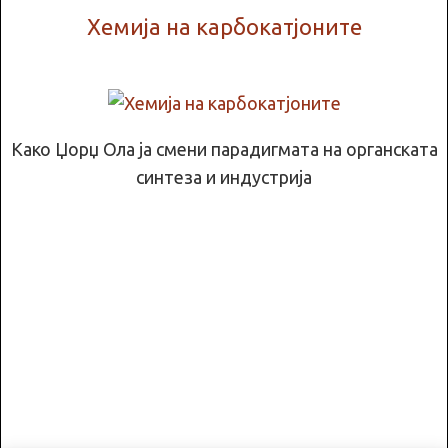
Хемија на карбокатјоните
Како Џорџ Ола ја смени парадигмата на органската
синтеза и индустрија