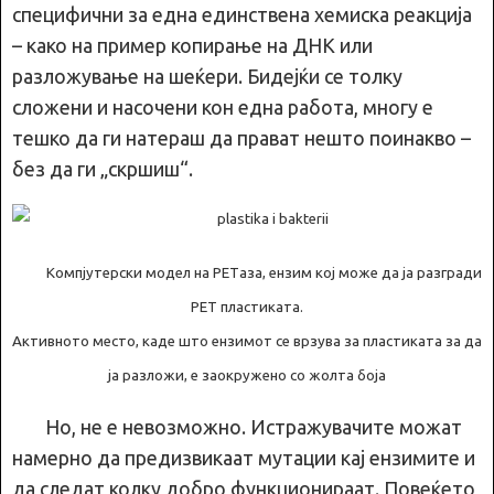
специфични за една единствена хемиска реакција
– како на пример копирање на ДНК или
разложување на шеќери. Бидејќи се толку
сложени и насочени кон една работа, многу е
тешко да ги натераш да прават нешто поинакво –
без да ги „скршиш“.
Компјутерски модел на PETаза, ензим кој може да ја разгради
PET пластиката.
Активното место, каде што ензимот се врзува за пластиката за да
ја разложи, е заокружено со жолта боја
Но, не е невозможно. Истражувачите можат
намерно да предизвикаат мутации кај ензимите и
да следат колку добро функционираат. Повеќето