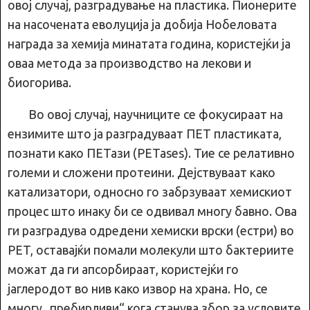
овој случај, разградување на пластика. Пионерите
на насочената еволуција ја добија Нобеловата
награда за хемија минатата година, користејќи ја
оваа метода за производство на лекови и
биогорива.
Во овој случај, научниците се фокусираат на
ензимите што ја разградуваат ПЕТ пластиката,
познати како ПЕТази (PETases). Тие се релативно
големи и сложени протеини. Дејствуваат како
катализатори, односно го забрзуваат хемискиот
процес што инаку би се одвивал многу бавно. Ова
ги разградува одредени хемиски врски (естри) во
PET, оставајќи помали молекули што бактериите
можат да ги апсорбираат, користејќи го
јаглеродот во нив како извор на храна. Но, се
многу „пребирливи“ кога станува збор за условите