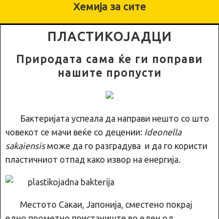
Хемија за сите
ПЛАСТИКОЈАДЦИ
Природата сама ќе ги поправи
нашите пропусти
Бактеријата успеала да направи нешто со што
човекот се мачи веќе со децении:
Ideonella
sakaiensis
може да го разградува и да го користи
пластичниот отпад како извор на енергија.
Местото Сакаи, Јапонија, сместено покрај
едно прометно пристаниште во еден од