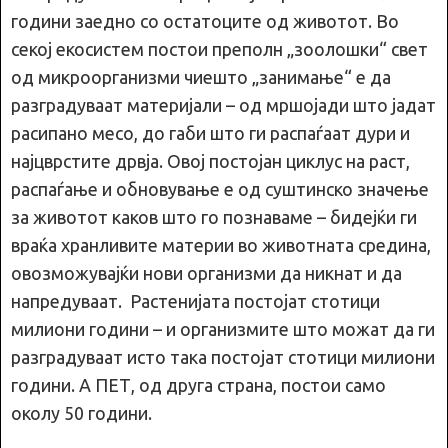
години заедно со остатоците од животот. Во
секој екосистем постои преполн „зоолошки“ свет
од микроорганизми чиешто „занимање“ е да
разградуваат материјали – од мршојади што јадат
расипано месо, до габи што ги распаѓаат дури и
најцврстите дрвја. Овој постојан циклус на раст,
распаѓање и обновување е од суштинско значење
за животот каков што го познаваме – бидејќи ги
враќа хранливите материи во животната средина,
овозможувајќи нови организми да никнат и да
напредуваат. Растенијата постојат стотици
милиони години – и организмите што можат да ги
разградуваат исто така постојат стотици милиони
години. А ПЕТ, од друга страна, постои само
околу 50 години.