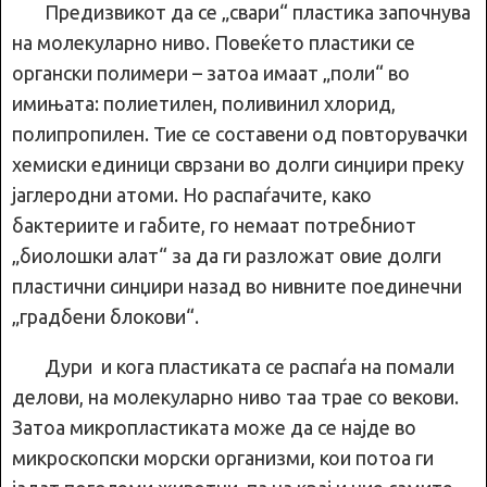
Предизвикот да се „свари“ пластика започнува
на молекуларно ниво. Повеќето пластики се
органски полимери – затоа имаат „поли“ во
имињата: полиетилен, поливинил хлорид,
полипропилен. Тие се составени од повторувачки
хемиски единици сврзани во долги синџири преку
јаглеродни атоми. Но распаѓачите, како
бактериите и габите, го немаат потребниот
„биолошки алат“ за да ги разложат овие долги
пластични синџири назад во нивните поединечни
„градбени блокови“.
Дури и кога пластиката се распаѓа на помали
делови, на молекуларно ниво таа трае со векови.
Затоа микропластиката може да се најде во
микроскопски морски организми, кои потоа ги