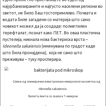
најурбанизираните и најгусто населени региони во
светот, не било баш гостопримливо. Почвата и
водата биле загадени со материја што само
човекот можел да ја создаде: полиетилен
терефталат, познат како ПЕТ. Во оваа пластична
пустелија, никнала нова бактериска врста –
Ideonella sakaiensis
(именувана по градот каде
што била пронајдена), која не само што
преживува – туку просперира.
Слика од скенирачки електронски микроскоп на клетка од
Ideonella sakaiensis.
Белата лента со скала е 1 микрон