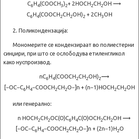
C
H
(CОOCH
)
+ 2HOCH
CH
OH ⟶
6
4
3
2
2
2
C
H
(CОOCH
CH
OH)
+ 2CH
OH
6
4
2
2
2
3
2. Поликондензација:
Мономерите се кондензираат во полиестерни
синџири, при што се ослободува етиленгликол
како нуспроизвод.
nC
H
(COОCH
CH
OH)
⟶
6
4
2
2
2
[−OC−C
H
−COOCH
CH
O−]n + (n−1)HOCH
CH
OH
6
4
2
2
2
2
или генерално:
n HOCH
CH
OC(O)C
H
C(O)OCH
CH
OH ⟶
2
2
6
4
2
2
[−OC−C
H
−COOCH
CH
O−]n + (2n−1)H
O
6
4
2
2
2