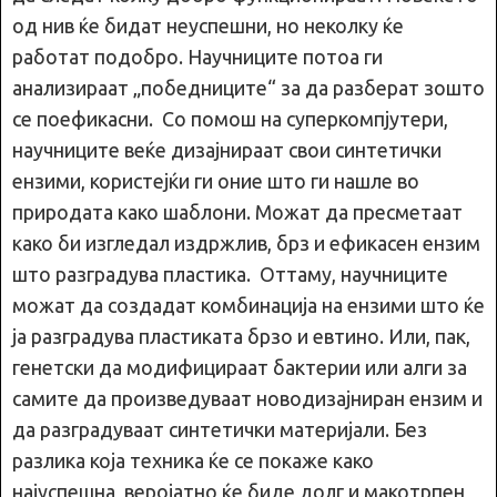
од нив ќе бидат неуспешни, но неколку ќе
работат подобро. Научниците потоа ги
анализираат „победниците“ за да разберат зошто
се поефикасни. Со помош на суперкомпјутери,
научниците веќе дизајнираат свои синтетички
ензими, користејќи ги оние што ги нашле во
природата како шаблони. Можат да пресметаат
како би изгледал издржлив, брз и ефикасен ензим
што разградyва пластика. Оттаму, научниците
можат да создадат комбинација на ензими што ќе
ја разградува пластиката брзо и евтино. Или, пак,
генетски да модифицираат бактерии или алги за
самите да произведуваат новодизајниран ензим и
да разградуваат синтетички материјали. Без
разлика која техника ќе се покаже како
најуспешна, веројатно ќе биде долг и макотрпен