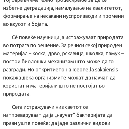
избегне деградација, намалување на квалитетот,
формирање на несакани нуспроизводи и промени
во вкусот и бојата.
Сè повеќе научници ја истражуваат природата
во потрага по решение. За речиси секој природен
материјал – коска, дрво, рскавица, школка, памук –
постои биолошки механизам што може да го
разгради. Но откритието на Ideonella sakaiensis
покажа дека организмите можат да научат да
користат и материјали што не постојат во
природата.
Сега истражувачи низ светот се
натпреваруваат да ја „научат“ бактеријата да
прави уште повеќе: да јаде различни видови