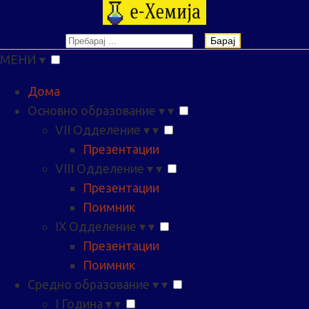
Барај
МЕНИ
▾
Дома
Основно образование
▾
▾
VII Одделение
▾
▾
Презентации
VIII Одделение
▾
▾
Презентации
Поимник
IX Одделение
▾
▾
Презентации
Поимник
Средно образование
▾
▾
I Година
▾
▾