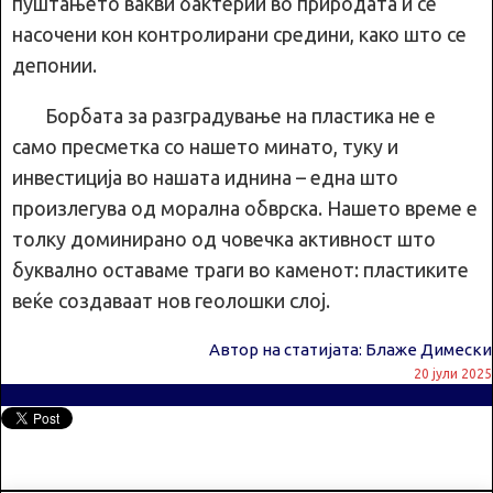
пуштањето вакви бактерии во природата и се
насочени кон контролирани средини, како што се
депонии.
Борбата за разградување на пластика не е
само пресметка со нашето минато, туку и
инвестиција во нашата иднина – една што
произлегува од морална обврска. Нашето време е
толку доминирано од човечка активност што
буквално оставаме траги во каменот: пластиките
веќе создаваат нов геолошки слој.
Автор на статијата: Блаже Димески
20 јули 2025