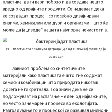
пластика, да ги вари побрзо и да создава нешто
вредно од крајните продукти. Се надеваат дека
ќе создадат процес – со посебно дизајнирани
ензими, хемикалии или дури и организми – што ќе
може да ја „изеде“ нашата најупорна нечистотија.
PET пластиката покажува деградација од ензим кој може да ја
разгради
Главниот проблем со синтетичките
материјали како пластиката е што тие содржат
хемиски комбинации што природата никогаш
досега не ги сретнала. Тоа значи дека не се
подложуваат на распаѓање – еден од најважните,
но често занемарени процеси во екологијата.
Разградувањето е процес кој се развивал милиони