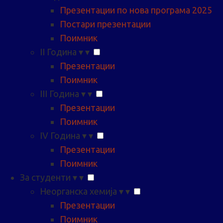
Презентации по нова програма 2025
Постари презентации
Поимник
II Година
▾
▾
Презентации
Поимник
III Година
▾
▾
Презентации
Поимник
IV Година
▾
▾
Презентации
Поимник
За студенти
▾
▾
Неорганска хемија
▾
▾
Презентации
Поимник