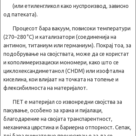
(или етиленгликол како нуспроизвод, зависно
од патеката).
Процесот бара вакуум, повисоки температури
(270–280 °C) и катализатори (соединенија на
антимон, титаниум или германиум). Покрај тоа, за
подобрување на својствата, може да се користат
и кополимеризациски мономери, како што се
циклохександиметанол (CHDM) или изофтална
киселина, кои влијаат на точката на топење и
флексибилноста на материјалот.
ПЕТ е материјал со извонредни својства за
пакување, особено за храна и пијалаци,
благодарение на својата транспарентност,
механичка цврстина и бариерна отпорност. Сепак,
тој бара внимателно процесирање за да се