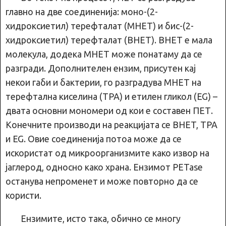
главно на две соединенија: моно-(2-
хидроксиетил) терефталат (MHET) и бис-(2-
хидроксиетил) терефталат (BHET). BHET е мала
молекула, додека MHET може понатаму да се
разгради. Дополнителен ензим, присутен кај
некои габи и бактерии, го разградува MHET на
терефтална киселина (TPA) и етилен гликол (EG) –
двата основни мономери од кои е составен ПЕТ.
Конечните производи на реакцијата се BHET, TPA
и EG. Овие соединенија потоа може да се
искористат од микроорганизмите како извор на
јаглерод, односно како храна. Ензимот PETase
останува непроменет и може повторно да се
користи.
Ензимите, исто така, обично се многу