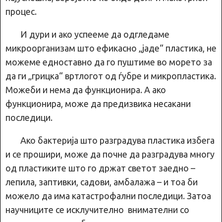
процес.
И дури и ако успееме да одгледаме
микроорганизам што ефикасно „јаде“ пластика, не
можеме едноставно да го пуштиме во морето за
да ги „грицка“ вртлогот од ѓубре и микропластика.
Можеби и нема да функционира. А ако
функционира, може да предизвика несакани
последици.
Ако бактерија што разградува пластика избега
и се прошири, може да почне да разградува многу
од пластиките што го држат светот заедно –
лепила, заптивки, садови, амбалажа – и тоа би
можело да има катастрофални последици. Затоа
научниците се исклучително внимателни со