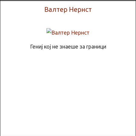
Валтер Нернст
Гениј кој не знаеше за граници