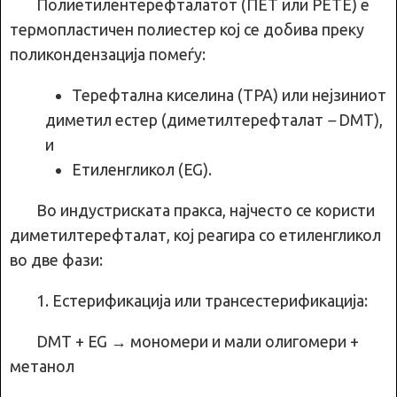
Полиетилентерефталатот (ПЕТ или PETE) е
термопластичен полиестер кој се добива преку
поликондензација помеѓу:
Терефтална киселина (TPA) или нејзиниот
диметил естер (диметилтерефталат
–
DMT),
и
Етиленгликол (EG).
Во индустриската пракса, најчесто се користи
диметилтерефталат, кој реагира со етиленгликол
во две фази:
1. Естерификација или трансестерификација:
DMT + EG → мономери и мали олигомери +
метанол