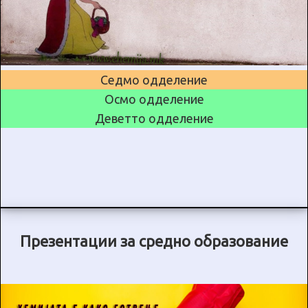
Седмо одделение
Осмо одделение
Деветто одделение
Презентации за средно образование