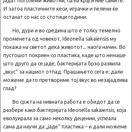
јадат поголеми животни, па на крај и ние самите.
И затоа пластичните кеси, играчки и пелени ќе
останат со нас со стотици години.
Но, дури и во средина што е толку темелно
променета од човекот, Ideonella sakaiensis му
покажа на светот дека животот... наоѓа начин. Во
пустошот покриен со пластика, каде што немаше
што друго да се јаде, бактеријата брзо развила
„вкус“ за нашиот отпад. Прашањето сега е: дали
можеме да го претвориме тој вкус во незајадлива
глад?
Во сржта на нивната работа е обидот да се
разбере како бактеријата Ideonella sakaiensis, која
еволуирала за само неколку децении, успеала
сама да научи да „јаде“ пластика – и дали можеме