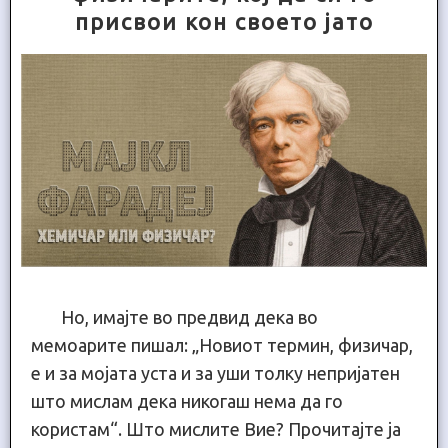
присвои кон своето јато
Но, имајте во предвид дека во
мемоарите пишал: „Новиот термин, физичар,
е и за мојата уста и за уши толку непријатен
што мислам дека никогаш нема да го
користам“. Што мислите Вие? Прочитајте ја