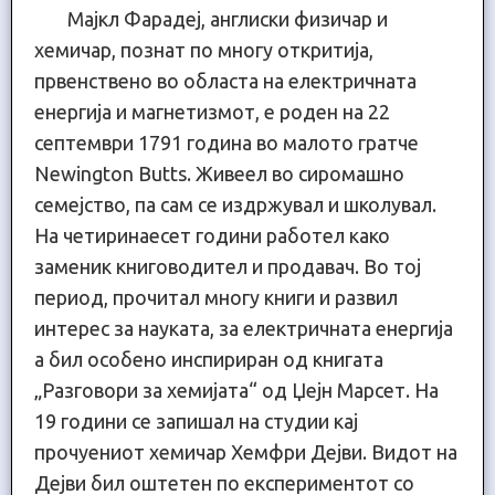
Мајкл Фарадеј, англиски физичар и
хемичар, познат по многу откритија,
првенствено во областа на електричната
енергија и магнетизмот, е роден на 22
септември 1791 година во малото гратче
Newington Butts. Живеел во сиромашно
семејство, па сам се издржувал и школувал.
На четиринаесет години работел како
заменик книговодител и продавач. Во тој
период, прочитал многу книги и развил
интерес за науката, за електричната енергија
а бил особено инспириран од книгата
„Разговори за хемијата“ од Џејн Марсет. На
19 години се запишал на студии кај
прочуениот хемичар Хемфри Дејви. Видот на
Дејви бил оштетен по експериментот со