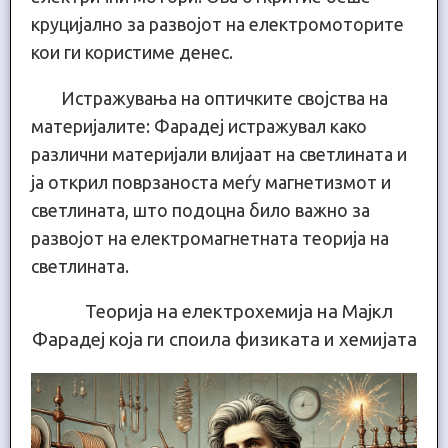
круцијално за развојот на електромоторите
кои ги користиме денес.
Истражувања на оптичките својства на
материјалите: Фарадеј истражувал како
различни материјали влијаат на светлината и
ја открил поврзаноста меѓу магнетизмот и
светлината, што подоцна било важно за
развојот на електромагнетната теорија на
светлината.
Теорија на електрохемија на Мајкл
Фарадеј која ги споила физиката и хемијата