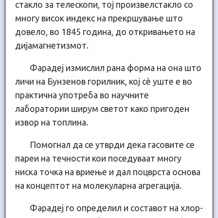
стакло за телескопи, тој произвелстакло со
многу висок индекс на прекршување што
довело, во 1845 година, до откривањето на
дијамагнетизмот.
Фарадеј измислил рана форма на она што
личи на Бунзенов горилник, кој сè уште е во
практична употреба во научните
лаборатории ширум светот како пригоден
извор на топлина.
Помогнал да се утврди дека гасовите се
пареи на течности кои поседуваат многу
ниска точка на вриење и дал поцврста основа
на концептот на молекуларна агрегација.
Фарадеј го определил и составот на хлор-