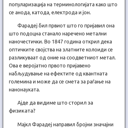
популаризација на терминологијата како што
се анода, катода, електрода и јон.
Фарадеј бил првиот што го пријавил она
што подоцна станало наречено метални
наночестички. Во 1847 година открил дека
оптичките својства на златните колоиди се
разликуваат од оние на соодветниот метал.
Ова е веројатно првото пријавено
набљудување на ефектите од квантната
големина и може да се смета за раѓање на
нанонауката.
Ајде да видиме што сторил за
физиката?
Мајкл Фарадеј направил бројни значајни