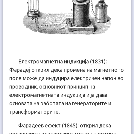
Електромагнетна индукција (1831):
Фарадеј открил дека промена на магнетното
поле може да индуцира електричен напон во
проводник, основниот принцип на
електромагнетната индукција и ја дава
основата на работата на генераторите и
трансформаторите.
Фарадеев ефект (1845): открил дека
поларизираната светлина може да ротира