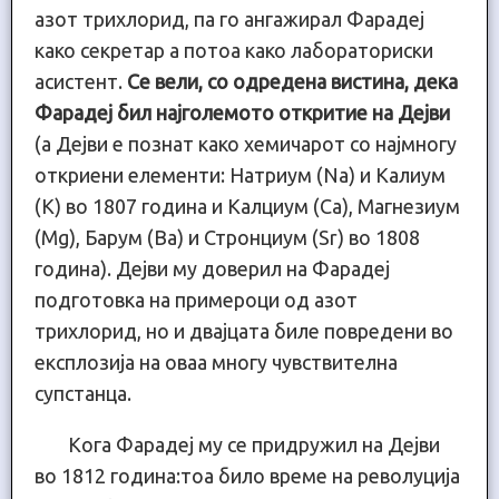
азот трихлорид, па го ангажирал Фарадеј
како секретар а потоа како лабораториски
асистент.
Се вели, со одредена вистина, дека
Фарадеј бил најголемото откритие на Дејви
(а Дејви е познат како хемичарот со најмногу
откриени елементи: Натриум (Na) и Калиум
(K) во 1807 година и Калциум (Ca), Магнезиум
(Mg), Барум (Ba) и Стронциум (Sr) во 1808
година). Дејви му доверил на Фарадеј
подготовка на примероци од азот
трихлорид, но и двајцата биле повредени во
експлозија на оваа многу чувствителна
супстанца.
Кога Фарадеј му се придружил на Дејви
во 1812 година:тоа било време на револуција