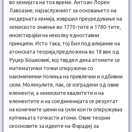
во хемијата на тоа време. Антоан-Лорен
Лавоазие, најзаслужниот за основањето на
модерната хемија, извршил преуредување на
хемиското знаење во 1770-тите и 1780-тите,
инсистирајќи на неколку едноставни
принципи. Исто така, тој бил под влијание на
атомската теорија,предложена во 18 век од
Руџер Бошковиќ, кој тврдел дека атомите се
математички точки опкружени со
наизменични полиња на привлечни и одбивни
сили. Молекулите, пак, се изградени од овие
елементи, а хемиските квалитети и на
елементите и на соединенијата се резултат
на конечните шеми на сили кои ги опкружуваа
купчињата точкасти атоми. Овие теории
сеосновите за идеите на Фарадеј за