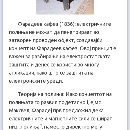
Фарадеев кафез (1836): електричните
полиња не можат да пенетрираат во
затворен проводен објект, создавајќи
концепт на Фарадеев кафез. Овој принцип е
важен за разбирање на електростатската
заштита и денес се користи во многу
апликации, како што се заштита на
електронските уреди.
Теорија на полиња: Иако концептот на
полињата го развил подетално Џејмс
Максвел, Фарадеј прв предложил дека
електричните и магнетните сили се шират
низ „полиња“, наместо директно меѓу