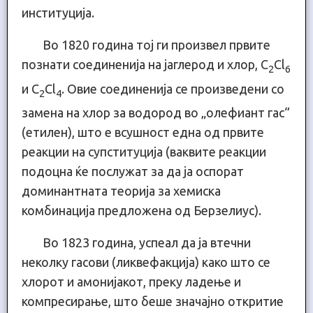
институција.
Во 1820 година тој ги произвел првите
познати соединенија на јаглерод и хлор, C
Cl
2
6
и C
Cl
. Овие соединенија се произведени со
2
4
замена на хлор за водород во „олефиант гас“
(етилен), што е всушност една од првите
реакции на супституција (ваквите реакции
подоцна ќе послужат за да ја оспорат
доминантната теорија за хемиска
комбинација предложена од Берзелиус).
Во 1823 година, успеал да ја втечни
неколку гасови (ликвефакција) како што се
хлорот и амонијакот, преку ладење и
компресирање, што беше значајно откритие