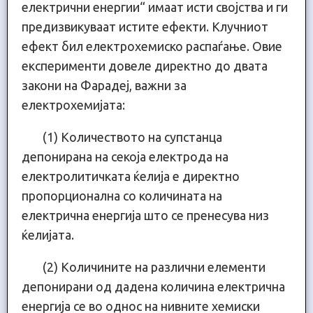
електрични енергии“ имаат исти својства и ги
предизвикуваат истите ефекти. Клучниот
ефект бил електрохемиско распаѓање. Овие
експерименти довеле директно до двата
закони на Фарадеј, важни за
електрохемијата:
(1) Количеството на супстанца
депонирана на секоја електрода на
електролитичката ќелија е директно
пропорционална со количината на
електрична енергија што се пренесува низ
ќелијата.
(2) Количините на различни елементи
депонирани од дадена количина електрична
енергија се во однос на нивните хемиски