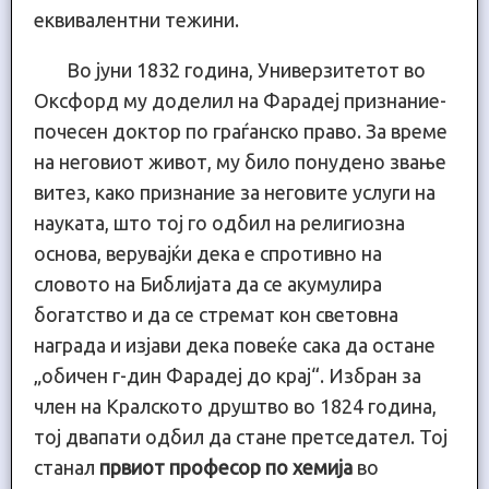
еквивалентни тежини.
Во јуни 1832 година, Универзитетот во
Оксфорд му доделил на Фарадеј признание-
почесен доктор по граѓанско право. За време
на неговиот живот, му било понудено звање
витез, како признание за неговите услуги на
науката, што тој го одбил на религиозна
основа, верувајќи дека е спротивно на
словото на Библијата да се акумулира
богатство и да се стремат кон световна
награда и изјави дека повеќе сака да остане
„обичен г-дин Фарадеј до крај“. Избран за
член на Кралското друштво во 1824 година,
тој двапати одбил да стане претседател. Тој
станал
првиот професор по хемија
во