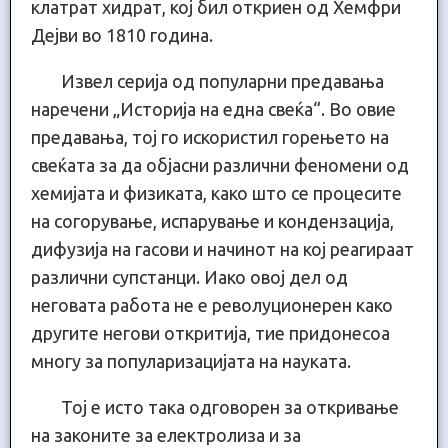
клатрат хидрат, кој бил откриен од Хемфри
Дејви во 1810 година.
Извел серија од популарни предавања
наречени „Историја на една свеќа“. Во овие
предавања, тој го искористил горењето на
свеќата за да објасни различни феномени од
хемијата и физиката, како што се процесите
на согорување, испарување и кондензација,
дифузија на гасови и начинот на кој реагираат
различни супстанци. Иако овој дел од
неговата работа не е револуционерен како
другите негови откритија, тие придонесоа
многу за популаризацијата на науката.
Тој е исто така одговорен за откривање
на законите за електролиза и за