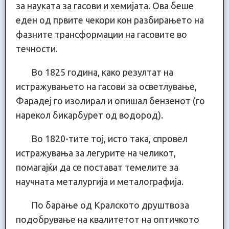
за науката за гасови и хемијата. Ова беше
еден од првите чекори кон разбирањето на
фазните трансформации на гасовите во
течности.
Во 1825 година, како резултат на
истражувањето на гасови за осветлување,
Фарадеј го изолирал и опишал бензенот (го
нарекол бикарбурет од водород).
Во 1820-тите тој, исто така, спровел
истражувања за легурите на челикот,
помагајќи да се постават темелите за
научната металургија и металографија.
По барање од Кралското друштвоза
подобрување на квалитетот на оптичкото