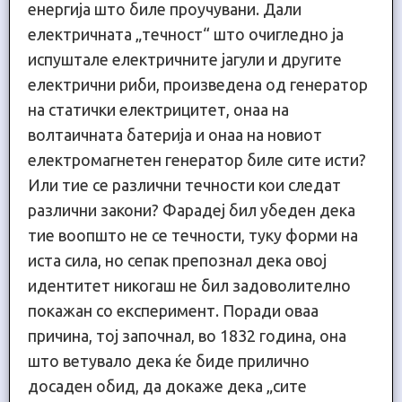
енергија што биле проучувани. Дали
електричната „течност“ што очигледно ја
испуштале електричните јагули и другите
електрични риби, произведена од генератор
на статички електрицитет, онаа на
волтаичната батерија и онаа на новиот
електромагнетен генератор биле сите исти?
Или тие се различни течности кои следат
различни закони? Фарадеј бил убеден дека
тие воопшто не се течности, туку форми на
иста сила, но сепак препознал дека овој
идентитет никогаш не бил задоволително
покажан со експеримент. Поради оваа
причина, тој започнал, во 1832 година, она
што ветувало дека ќе биде прилично
досаден обид, да докаже дека „сите