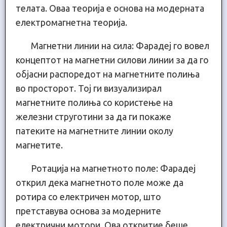
телата. Оваа теорија е основа на модерната
електромагнетна теорија.
Магнетни линии на сила: Фарадеј го вовел
концептот на магнетни силови линии за да го
објасни распоредот на магнетните полиња
во просторот. Тој ги визуализирал
магнетните полиња со користење на
железни струготини за да ги покаже
патеките на магнетните линии околу
магнетите.
Ротација на магнетното поле: Фарадеј
открил дека магнетното поле може да
ротира со електричен мотор, што
претставува основа за модерните
електрични мотори. Ова откритие беше