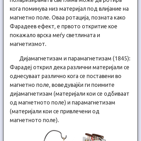
кога поминува низ материјал под влијание на
магнетно поле. Оваа ротација, позната како
Фарадеев ефект, е првото откритие кое
покажало врска меѓу светлината и
магнетизмот.
Дијамагнетизам и парамагнетизам (1845):
Фарадеј открил дека различни материјали се
однесуваат различно кога се поставени во
магнетно поле, воведувајќи ги поимите
дијамагнетизам (материјали кои се одбиваат
од магнетното поле) и парамагнетизам
(материјали кои се привлечени од
магнетното поле).