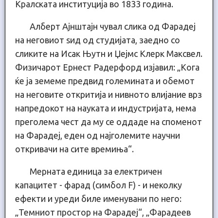
Кралската институција во 1833 година.
Алберт Ајнштајн чувал слика од Фарадеј
на неговиот ѕид од студијата, заедно со
сликите на Исак Њутн и Џејмс Клерк Максвел.
Физичарот Ернест Радерфорд изјавил: „Кога
ќе ја земеме предвид големината и обемот
на неговите откритија и нивното влијание врз
напредокот на науката и индустријата, нема
преголема чест да му се оддаде на споменот
на Фарадеј, еден од најголемите научни
откривачи на сите времиња“.
Мерната единица за електричен
капацитет - фарад (симбол F) - и неколку
ефекти и уреди биле именувани по него:
„Темниот простор на Фарадеј“, „Фарадеев