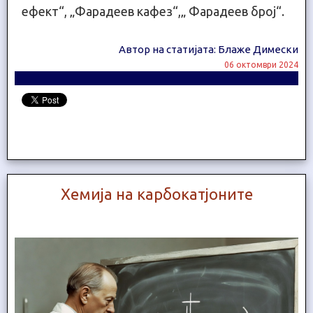
ефект“, „Фарадеев кафез“,„ Фарадеев број“.
Автор на статијата: Блаже Димески
06 октомври 2024
Хемија на карбокатјоните