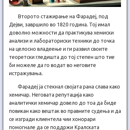
Второто стажирање на Фарадеј, под
Дејви, завршило во 1820 година. Тој имал
доволно можности да практикува хемиски
анализи и лабораториски техники до точка
на целосно владеење и ги развил своите
теоретски гледишта до тој степен што тие
би можеле да го водат во неговите
истражувања.
Фарадеј ја стекнал својата рана слава како
хемичар. Неговата репутација како
аналитички хемичар довело до тоа да биде
повикан како вештак во правните судења и да
се изгради клиентела чии хонорари
помогнале да се поддржи Кралската