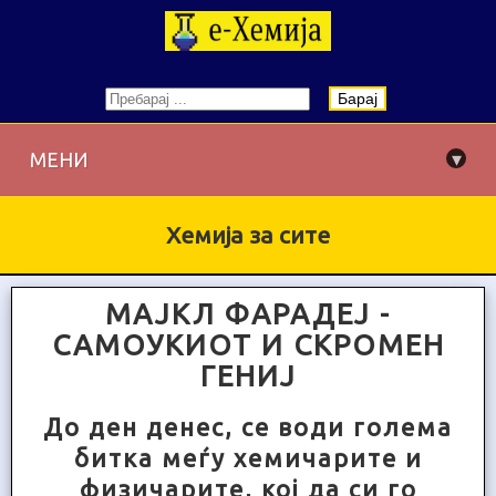
Барај
▾
МЕНИ
Хемија за сите
МАЈКЛ ФАРАДЕЈ -
САМОУКИОТ И СКРОМЕН
ГЕНИЈ
До ден денес, се води голема
битка меѓу хемичарите и
физичарите, кој да си го