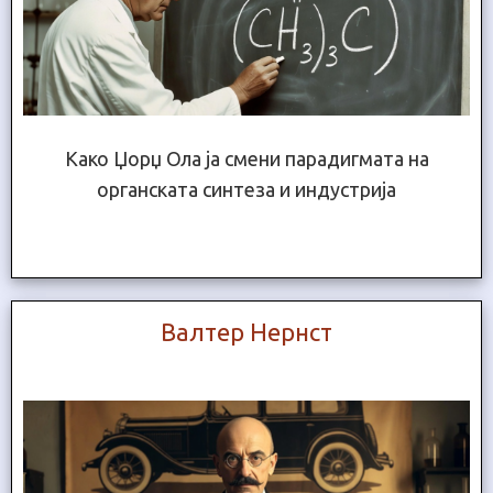
Како Џорџ Ола ја смени парадигмата на
органската синтеза и индустрија
Валтер Нернст