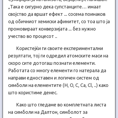
„Така е сигурно дека супстанците… имаат
својство да вршат ефект ... сосема поинаков
од обичниот хемиски афинитет, со тоа што ја
промовираат конверзијата ... без нужно
учество во процесот ..
Користејќи ги своите експериментални
резултати, тој ги одредил атомските маси на
скоро сите дотогаш познати елементи.
Работата со многу елементи го натерала да
направи едноставен и логичен систем од
симболи на елементите (H, O, C, Ca, Cl, ..) како
што користиме денес.
Како што гледаме во комплетната листа
на симболи на Далтон, симболот за