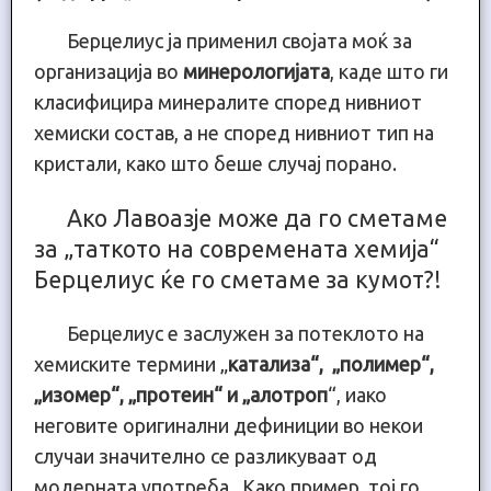
Берцелиус ја применил својата моќ за
организација во
минер
о
логијата
, каде што ги
класифицира минералите според нивниот
хемиски состав, а не според нивниот тип на
кристали, како што беше случај порано.
Ако Лавоазје може да го сметаме
за „таткото на современата хемија“
Берцелиус ќе го сметаме за кумот?!
Берцелиус е заслужен за потеклото на
хемиските термини „
катализа“, „полимер“,
„изомер“, „протеин“ и „алотроп
“, иако
неговите оригинални дефиниции во некои
случаи значително се разликуваат од
модерната употреба. Како пример, тој го