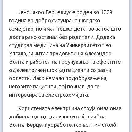
Јенс Јакоб Берцелиус е роден во 1779
година во добро ситуирано шведско
семејство, но имал тешко детство затоа што
доста рано останал без родители. Додека
студирал медицина на Универзитетот во
Упсала, ги читал трудовите на Алесандро
Волта и работел на проучување на ефектите
од електричен шок кај пациенти со разни
болести. Иако немало подобрување кај
неговите пациенти, тој почнал да се
интересира за електрохемијата.
Користената електрична струја била онаа
добиена од од „галванските ќелии“ на
Волта. Берцелиус работел со волтин столб