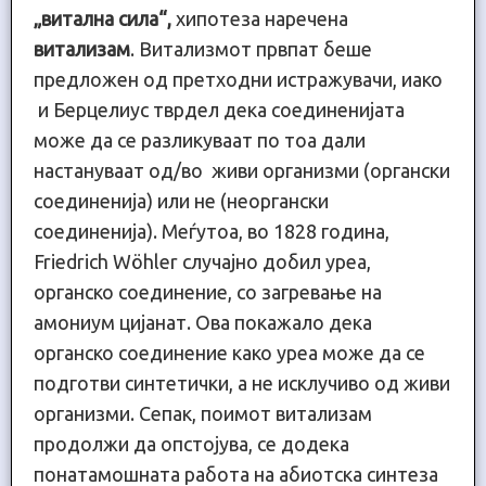
„витална сила“,
хипотеза наречена
витализам
. Витализмот првпат беше
предложен од претходни истражувачи, иако
и Берцелиус тврдел дека соединенијата
може да се разликуваат по тоа дали
настануваат од/во живи организми (органски
соединенија) или не (неоргански
соединенија). Меѓутоа, во 1828 година,
Friedrich Wöhler случајно добил уреа,
органско соединение, со загревање на
амониум цијанат. Ова покажало дека
органско соединение како уреа може да се
подготви синтетички, а не исклучиво од живи
организми. Сепак, поимот витализам
продолжи да опстојува, се додека
понатамошната работа на абиотска синтеза