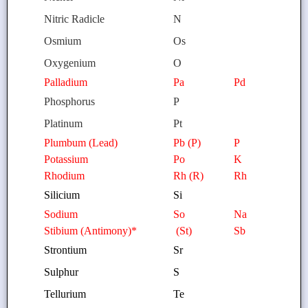
Nitric Radicle
N
Osmium
Os
Oxygenium
O
Palladium
Pa
Pd
Phosphorus
P
Platinum
Pt
Plumbum (Lead)
Pb (P)
P
Potassium
Po
K
Rhodium
Rh (R)
Rh
Silicium
Si
Sodium
So
Na
Stibium (Antimony)*
(St)
Sb
Strontium
Sr
Sulphur
S
Tellurium
Te