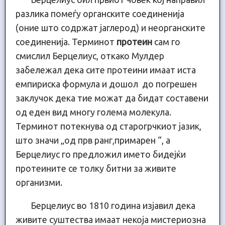
разлика помеѓу органските соединенија
(оние што содржат јаглерод) и неорганските
соединенија. Терминот
протеин
сам го
смислил Берцелиус, откако Мулдер
забележал дека сите протеини имаат иста
емпириска формула и дошол до погрешен
заклучок дека тие можат да бидат составени
од еден вид многу голема молекула.
Терминот потекнува од старогрчкиот јазик,
што значи „од прв ранг,примарен “, а
Берцелиус го предложил името бидејќи
протеините се толку битни за живите
организми.
Берцелиус во 1810 година изјавил дека
живите суштества имаат некоја мистериозна