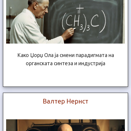
Како Џорџ Ола ја смени парадигмата на
органската синтеза и индустрија
Валтер Нернст