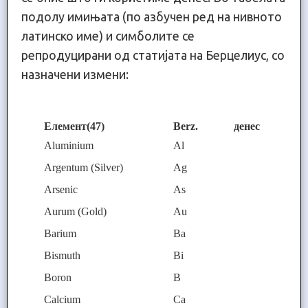
подолу имињата (по азбучен ред на нивното
латинско име) и симболите се
репродуцирани од статијата на Берцелиус, со
назначени измени:
E
лемент(47)
Berz.
денес
Aluminium
Al
Argentum (Silver)
Ag
Arsenic
As
Aurum (Gold)
Au
Barium
Ba
Bismuth
Bi
Boron
B
Calcium
Ca