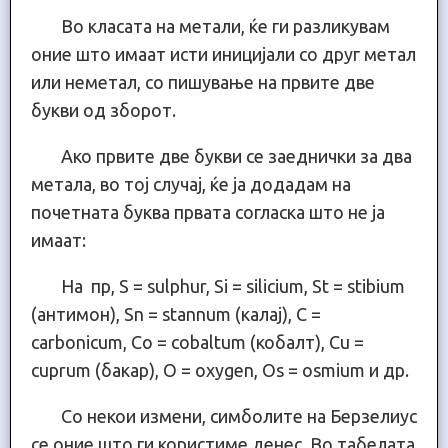
Во класата на метали, ќе ги разликувам
оние што имаат исти иницијали со друг метал
или неметал, со пишување на првите две
букви од зборот.
Ако првите две букви се заеднички за два
метала, во тој случај, ќе ја додадам на
почетната буква првата согласка што не ја
имаат:
На пр, S = sulphur, Si = silicium, St = stibium
(антимон), Sn = stannum (калај), C =
carbonicum, Co = cobaltum (кобалт), Cu =
cuprum (бакар), O = oxygen, Os = osmium и др.
Со некои измени, симболите на Берзелиус
се оние што ги користиме денес. Во табелата