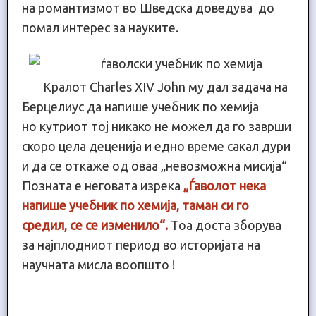
на романтизмот во Шведска доведува до
помал интерес за науките.
Кралот Charles XIV John му дал задача на
Берцелиус да напише учебник по хемија
но кутриот тој никако не можел да го заврши
скоро цела деценија и едно време сакал дури
и да се откаже од оваа „невозможна мисија“
Позната е неговата изрека
„Ѓаволот нека
напише учебник по хемија, таман си го
средил, се се изменило“.
Тоа доста зборува
за најплодниот период во историјата на
научната мисла воопшто !