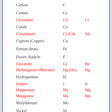
Carbon
C
Cerium
Ce
Chromium
Ch
Cr
Cobalt
Co
Columbium
Cl (Cb)
Nb
Cuprum (Copper)
Cu
Ferrum (Iron)
Fe
Fluoric Radicle
F
Glucinum
Gl
Be
Hydrargyrum (Mercury)
Hg (Hy)
Hg
Hydrogenium
H
Iridium
I
Ir
Magnesium
Ms
Mg
Manganese
Ma
Mn
Molybdenum
Mo
Nickel
Ni