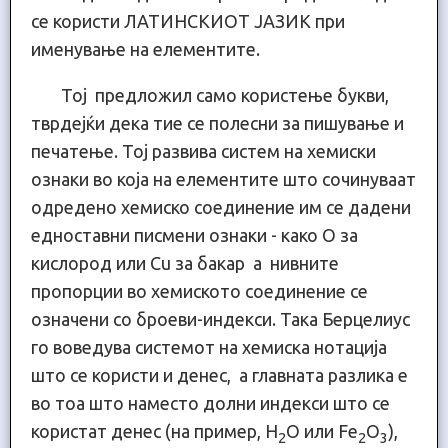
се користи ЛАТИНСКИОТ ЈАЗИК при
именување на елементите.
Тој предложил само користење букви,
тврдејќи дека тие се полесни за пишување и
печатење. Тој развива систем на хемиски
ознаки во која на елементите што сочинуваат
одредено хемиско соединение им се дадени
едноставни писмени ознаки - како О за
кислород или Cu за бакар а нивните
пропорции во хемиското соединение се
означени со броеви-индекси. Така Берцелиус
го воведува системот на хемиска нотација
што се користи и денес, а главната разлика е
во тоа што наместо долни индекси што се
користат денес (на пример, H
O или Fe
O
),
2
2
3