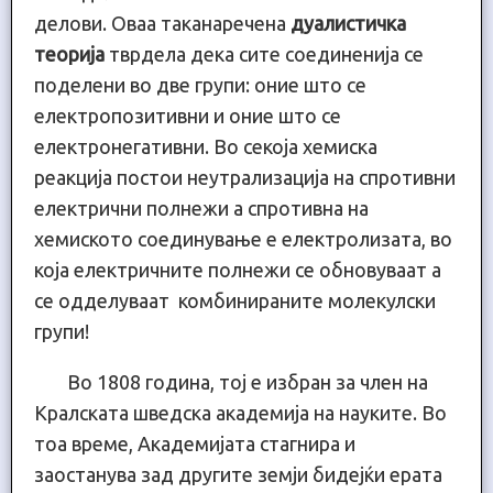
делови. Оваа таканаречена
дуалистичка
теорија
тврдела дека сите соединенија се
поделени во две групи: оние што се
електропозитивни и оние што се
електронегативни. Во секоја хемиска
реакција постои неутрализација на спротивни
електрични полнежи а спротивна на
хемиското соединување е електролизата, во
која електричните полнежи се обновуваат а
се одделуваат комбинираните молекулски
групи!
Во 1808 година, тој е избран за член на
Кралската шведска академија на науките. Во
тоа време, Академијата стагнира и
заостанува зад другите земји бидејќи ерата