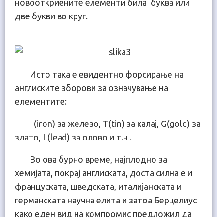
новооткриените елементи била буква или
две букви во круг.
Исто така е евидентно форсирање на
англиските зборови за означување на
елементите:
I (iron) за железо, Т(tin) за калај, G(gold) за
злато, L(lead) за олово и т.н .
Во ова бурно време, најплодно за
хемијата, покрај англиската, доста силна е и
француската, шведската, италијанската и
германската научна елита и затоа Берцелиус
како еден вид на компромис предложил да