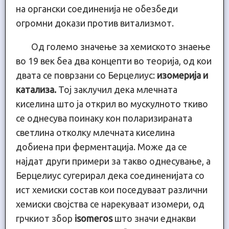
на органски соединенија не обезбеди
огромни докази против витализмот.
Од големо значење за хемиското знаење
во 19 век беа два концепти во теорија, од кои
двата се поврзани со Берцелиус:
изомерија и
катализа.
Тој заклучил дека млечната
киселина што ја открил во мускулното ткиво
се однесува поинаку кон поларизираната
светлина отколку млечната киселина
добиена при ферментација. Може да се
најдат други примери за такво однесување, а
Берцелиус сугерирал дека соединенијата со
ист хемиски состав кои поседуваат различни
хемиски својства се нарекуваат изомери, од
грчкиот збор
isomeros
што значи еднакви