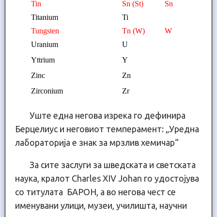
Tin
Sn (St)
Sn
Titanium
Ti
Tungsten
Tn (W)
W
Uranium
U
Yttrium
Y
Zinc
Zn
Zirconium
Zr
Уште една негова изрека го дефинира
Берцелиус и неговиот темперамент: „Уредна
лабораторија е знак за мрзлив хемичар“
За сите заслуги за шведската и светската
наука, кралот Charles XIV Johаn го удостојува
со титулата БАРОН, а во негова чест се
именувани улици, музеи, училишта, научни