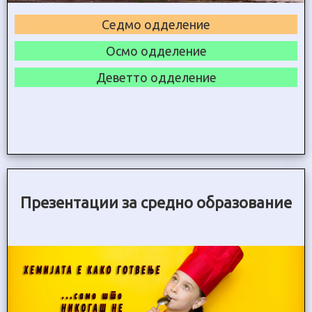
Седмо одделение
Осмо одделение
Деветто одделение
Презентации за средно образование