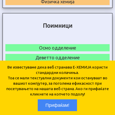
Физичка хемија
Поимници
Осмо одделение
Деветто одделение
Прва година
Ве известуваме дека веб странава Е-ХЕМИЈА користи
стандардни колачиња.
Втора година
Тоа се мали текстуални документи кои остануваат во
вашиот компјутер, за поголема ефикасност при
Трета година
посетувањето на нашата веб страна. Ако ги прифаќате
кликнете на копчето подолу!
Четврта година
Прифаќам!
Неорганска хемија