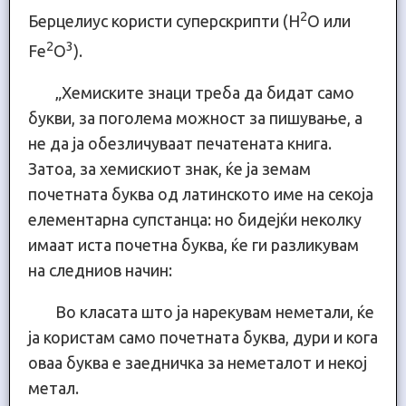
2
Берцелиус користи суперскрипти (H
O или
2
3
Fe
O
).
„Хемиските знаци треба да бидат само
букви, за поголема можност за пишување, а
не да ја обезличуваат печатената книга.
Затоа, за хемискиот знак, ќе ја земам
почетната буква од латинското име на секоја
елементарна супстанца: но бидејќи неколку
имаат иста почетна буква, ќе ги разликувам
на следниов начин:
Во класата што ја нарекувам неметали, ќе
ја користам само почетната буква, дури и кога
оваа буква е заедничка за неметалот и некој
метал.