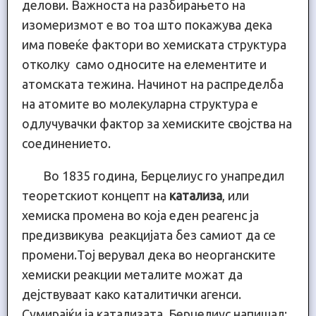
делови. Важноста на разбирањето на
изомеризмот е во тоа што покажува дека
има повеќе фактори во хемиската структура
отколку само односите на елементите и
атомската тежина. Начинот на распределба
на атомите во молекуларна структура е
одлучувачки фактор за хемиските својства на
соединението.
Во 1835 година, Берцелиус го унапредил
теоретскиот концепт на
катализа
, или
хемиска промена во која еден реагенс ја
предизвикува реакцијата без самиот да се
промени.Тој верувал дека во неорганските
хемиски реакции металите можат да
дејствуваат како каталитички агенси.
Сумирајќи ја катализата, Берцелиус напишал: