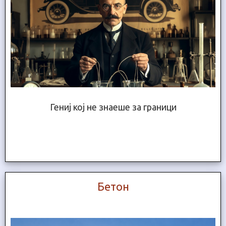
Гениј кој не знаеше за граници
Бетон