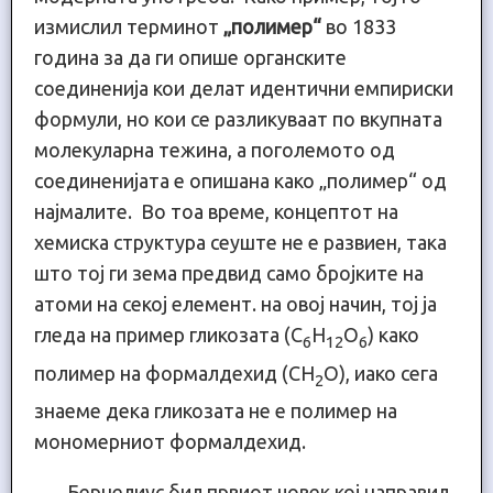
измислил терминот
„полимер“
во 1833
година за да ги опише органските
соединенија кои делат идентични емпириски
формули, но кои се разликуваат по вкупната
молекуларна тежина, а поголемото од
соединенијата е опишана како „полимер“ од
најмалите. Во тоа време, концептот на
хемиска структура сеуште не е развиен, така
што тој ги зема предвид само бројките на
атоми на секој елемент. на овој начин, тој ја
гледа на пример гликозата (C
H
O
) како
6
12
6
полимер на формалдехид (CH
O), иако сега
2
знаеме дека гликозата не е полимер на
мономерниот формалдехид.
Берцелиус бил првиот човек кој направил