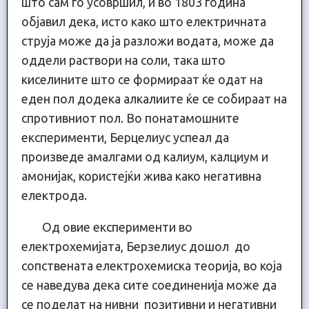
што сам го усовршил, и во 1803 година
објавил дека, исто како што електричната
струја може да ја разложи водата, може да
оддели раствори на соли, така што
киселините што се формираат ќе одат на
еден пол додека алкалиите ќе се собираат на
спротивниот пол. Во понатамошните
експерименти, Берцелиус успеал да
произведе амалгами од калиум, калциум и
амонијак, користејќи жива како негативна
електрода.
Од овие експерименти во
електрохемијата, Берзелиус дошол до
сопствената електрохемиска теорија, во која
се наведува дека сите соединенија може да
се поделат на нивни позитивни и негативни