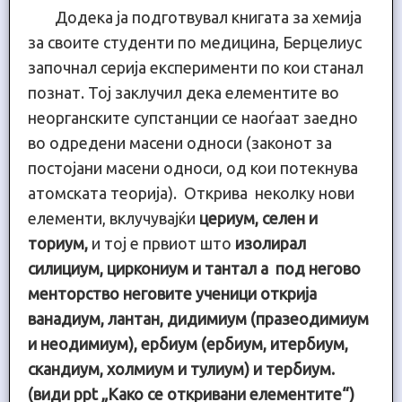
Додека ја подготвувал книгата за хемија
за своите студенти по медицина, Берцелиус
започнал серија експерименти по кои станал
познат. Тој заклучил дека елементите во
неорганските супстанции се наоѓаат заедно
во одредени масени односи (законот за
постојани масени односи, од кои потекнува
атомската теорија). Открива неколку нови
елементи, вклучувајќи
цериум, селен и
ториум,
и тој е првиот што
изолира
л
сили
циум
, циркониум и тантал
а под негово
менторство неговите ученици открија
ванадиум, лантан, дидимиум (празеодимиум
и неодимиум), ербиум (ербиум, итербиум,
скандиум, холмиум и тулиум) и тербиум.
(види
ppt
„Како се откривани елементите“)