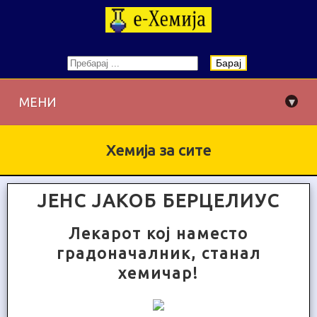
Барај
▾
МЕНИ
Хемија за сите
ЈЕНС ЈАКОБ БЕРЦЕЛИУС
Лекарот кој наместо
градоначалник, станал
хемичар!